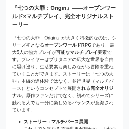
『七つの大罪：Origin』――オープンワー
ルド×マルチプレイ、完全オリジナルスト
ーリー
『七つの大罪：Origin』が大きく特徴的なのは、シ
リーズ初となる
オープンワールドRPG
であり、最
大5人の協力プレイが可能な
マルチプレイ
要素で
す。プレイヤーはブリタニアの広大な世界を自由
に駆け巡り、生活要素も楽しみながら冒険を重ね
ていくことができます。ストーリーは「七つの大
罪」本編の追体験ではなく、並行世界（マルチバ
ース）というコンセプトで展開される
完全オリジ
ナル
。原作ファンだけでなく、初めてシリーズに
触れる人でも十分に楽しめるバランスが意識され
ています。
ストーリー：マルチバース展開
これまでと異なる並行世界が描かれ、「七つ