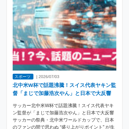
スポーツ
|
2026/07/03
北中米W杯で話題沸騰！スイス代表ヤキン監
督「まじで加藤浩次やん」と日本で大反響
サッカー北中米W杯で話題沸騰！スイス代表ヤキ
ン監督が「まじで加藤浩次やん」と日本で大反響
サッカーの祭典・北中米ワールドカップで、日本
のファンの間で思わぬ “盛り上がりポイント” が生