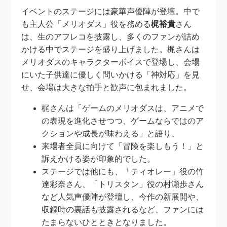
イベントのステージには豪華声優陣が登壇。中で
も主人公「メリオダス」役を務める
梶裕貴
さん
は、生のアフレコを披露し、多くのファンが詰め
かける中でステージを盛り上げました。梶さんは
メリオダスのキャラクターボイスで登場し、会場
にいた子供達に優しく問いかける「神対応」を見
せ、会場は大きな拍手と歓声に包まれました。
梶さんは「ゲームのメリオダスは、アニメで
の表現を進化させつつ、ゲームならではのア
クションや成長が味わえる」と語り、
来場者全員に向けて「冒険を楽しもう！」と
訴えかける姿が印象的でした。
ステージでは他にも、「ティオレー」役の竹
達彩奈さん、「トリスタン」役の村瀬歩さん
など人気声優陣が登壇し、今作の新展開や、
収録時の裏話も披露されるなど、ファンには
たまらないひとときとなりました。