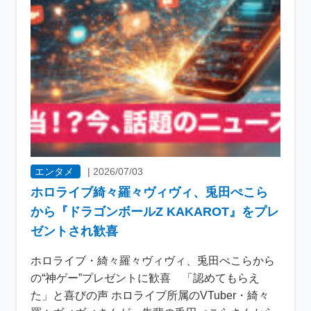
エンタメ
|
2026/07/03
ホロライブ綺々羅々ヴィヴィ、兎田ぺこら
から『ドラゴンボールZ KAKAROT』をプレ
ゼントされ歓喜
ホロライブ・綺々羅々ヴィヴィ、兎田ぺこらから
の“神ゲー”プレゼントに歓喜 「認めてもらえ
た」と喜びの声 ホロライブ所属のVTuber・綺々