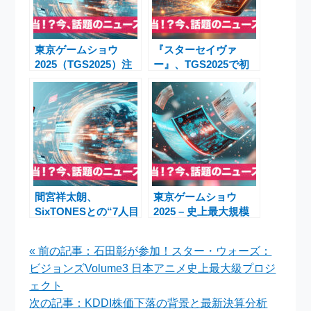
東京ゲームショウ
『スターセイヴァ
2025（TGS2025）注
ー』、TGS2025で初
目出展情報・カプコン
出展！星の救援者育成
オンラインプログラ
RPGが2025年11月20
ム・インディ試遊まと
日に日韓同時リリース
め
間宮祥太朗、
東京ゲームショウ
SixTONESとの“7人目
2025 – 史上最大規模
のメンバー”豪語と新
の見所と注目イベント
たな共演の軌跡
まとめ
« 前の記事：石田彰が参加！スター・ウォーズ：
ビジョンズVolume3 日本アニメ史上最大級プロジ
ェクト
次の記事：KDDI株価下落の背景と最新決算分析