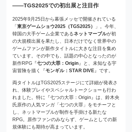
――TGS2025での初出展と注目作
2025年9月25日から幕張メッセで開催されている
「
東京ゲームショウ2025（TGS2025）
」。今年、
韓国の大手ゲーム企業である
ネットマーブル
が初
の大規模出展を果たし、日本だけでなく世界中の
ゲームファンが新作タイトルに大きな注目を集め
ています。その中でも、話題の中心となったのが
新作RPG『
七つの大罪：Origin
』と、未知なる宇
宙冒険を描く『
モンギル：STAR DIVE
』です。
両タイトルはTGS2025ステージにて詳細が発表さ
れ、体験プレイやスペシャルトークショーも行わ
れました。特に『七つの大罪：Origin』は、鈴木央
氏原作の人気マンガ「七つの大罪」をモチーフと
し、ネットマーブルが制作を手掛ける新たな
RPG。原作ファンのみならず、ゲームとしての新
規体験にも期待が高まっています。