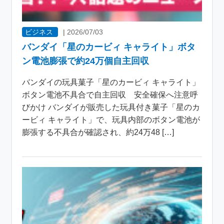
ビジネス
|
2026/07/03
バンダイ「星のカービィ キャライト」ボタ
ン電池膨張で約24万個自主回収
バンダイの玩具菓子「星のカービィ キャライト」
ボタン電池不具合で自主回収 安全確保へ注意呼
びかけ バンダイが販売した玩具付き菓子「星のカ
ービィ キャライト」で、玩具内部のボタン電池が
膨張する不具合が確認され、約24万48 […]