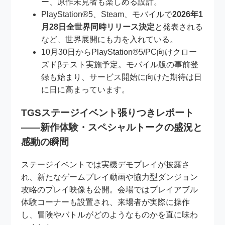
ー、原作未見者も楽しめる設計。
PlayStation®5、Steam、モバイルで
2026年1
月28日全世界同時リリース決定
と発表される
など、世界展開にも力を入れている。
10月30日からPlayStation®5/PC向けクロー
ズドβテスト実施予定。モバイル版の事前登
録も始まり、サービス開始に向けた期待は日
に日に高まっています。
TGSステージイベント張りつきレポート
――新作体験・スペシャルトークの盛況と
感動の瞬間
ステージイベントでは実機デモプレイが披露さ
れ、新たなゲームプレイ動画や協力型ダンジョン
攻略のプレイ映像も公開。会場ではプレイアブル
体験コーナーも設置され、来場者が実際に操作
し、冒険やバトルがどのようなものかを直に味わ