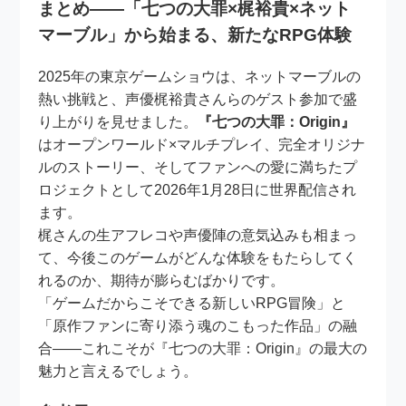
まとめ――「七つの大罪×梶裕貴×ネット
マーブル」から始まる、新たなRPG体験
2025年の東京ゲームショウは、ネットマーブルの
熱い挑戦と、声優梶裕貴さんらのゲスト参加で盛
り上がりを見せました。
『七つの大罪：Origin』
はオープンワールド×マルチプレイ、完全オリジナ
ルのストーリー、そしてファンへの愛に満ちたプ
ロジェクトとして2026年1月28日に世界配信され
ます。
梶さんの生アフレコや声優陣の意気込みも相まっ
て、今後このゲームがどんな体験をもたらしてく
れるのか、期待が膨らむばかりです。
「ゲームだからこそできる新しいRPG冒険」と
「原作ファンに寄り添う魂のこもった作品」の融
合――これこそが『七つの大罪：Origin』の最大の
魅力と言えるでしょう。