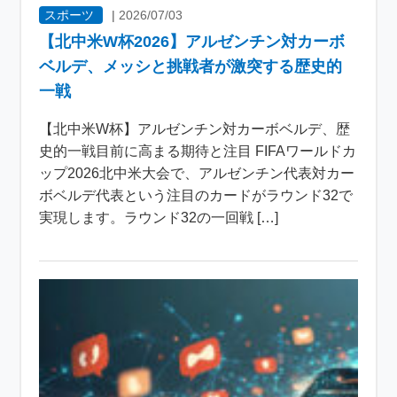
スポーツ
|
2026/07/03
【北中米W杯2026】アルゼンチン対カーボ
ベルデ、メッシと挑戦者が激突する歴史的
一戦
【北中米W杯】アルゼンチン対カーボベルデ、歴
史的一戦目前に高まる期待と注目 FIFAワールドカ
ップ2026北中米大会で、アルゼンチン代表対カー
ボベルデ代表という注目のカードがラウンド32で
実現します。ラウンド32の一回戦 […]