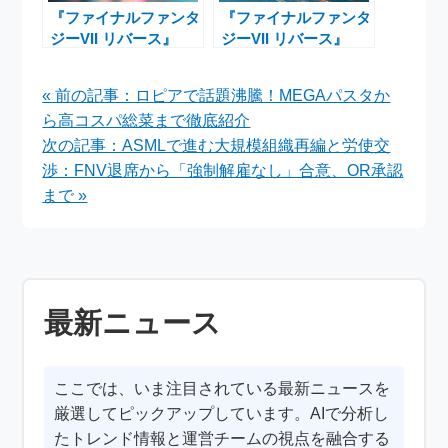
『ファイナルファンタ
『ファイナルファンタ
ジーVII リバース』
ジーVII リバース』
Nintendo Switch 2版
Nintendo Switch 2・
6月3日発売決定！リ
Xbox Series X|S・
« 前の記事：ロピアで話題沸騰！MEGAパスタか
メイクインターグレー
Windows版 2026年6
ら高コスパ総菜まで徹底紹介
ドも好調
月3日発売決定
次の記事：ASMLで進む大規模組織再編と労使交
渉：FNV退席から「強制解雇なし」合意、OR承認
まで »
最新ニュース
ここでは、いま注目されている最新ニュースを
厳選してピックアップしています。AIで分析し
たトレンド情報と運営チームの視点を融合する