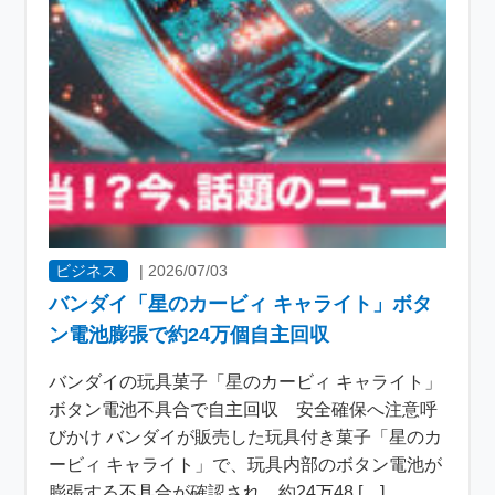
ビジネス
|
2026/07/03
バンダイ「星のカービィ キャライト」ボタ
ン電池膨張で約24万個自主回収
バンダイの玩具菓子「星のカービィ キャライト」
ボタン電池不具合で自主回収 安全確保へ注意呼
びかけ バンダイが販売した玩具付き菓子「星のカ
ービィ キャライト」で、玩具内部のボタン電池が
膨張する不具合が確認され、約24万48 […]