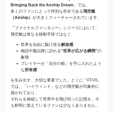
Bringing Back the Airship Dream
」では、
多くのファンにとって特別な存在である
飛空艇
（Airship）
が大きくフィーチャーされています。
『ファイナルファンタジー』シリーズにおいて、
飛空艇は単なる移動手段ではなく、
世界を自由に駆け巡る
解放感
物語中盤以降に訪れる
“世界が広がる瞬間”
の
象徴
プレイヤーが「自分の船」を手に入れたよう
な
所有感
を生み出す、大切な要素でした。とくに『FFVII』
では、「ハイウィンド」などの飛空艇が印象的に
描かれており、
それらを操縦して世界中を飛び回った記憶を、今
も鮮明に覚えているファンは少なくありません。