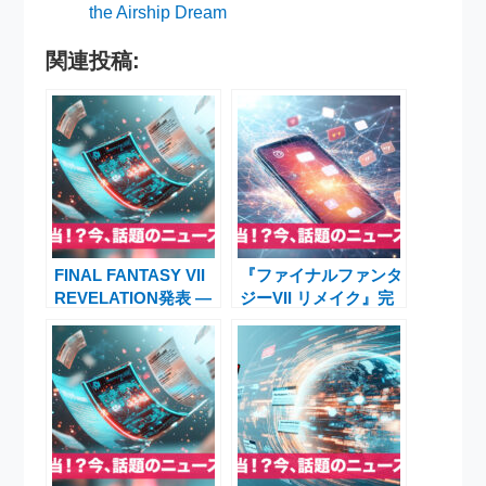
the Airship Dream
関連投稿:
FINAL FANTASY VII
『ファイナルファンタ
REVELATION発表 ―
ジーVII リメイク』完
リメイク三部作完結編
結編ディレクターが語
が2027年春に登場
る「ストリーミング時
代のRPG危機」とプ
レイヤー主体の物語