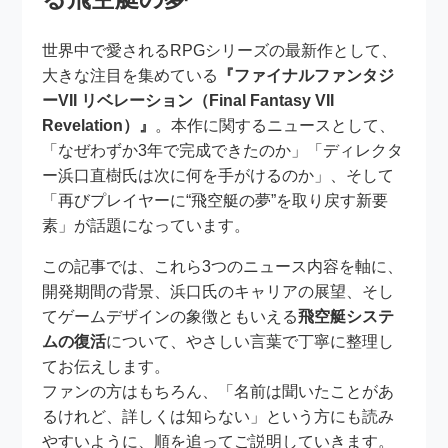
世界中で愛されるRPGシリーズの最新作として、
大きな注目を集めている
『ファイナルファンタジ
ーVII リベレーション（Final Fantasy VII
Revelation）』
。本作に関するニュースとして、
「なぜわずか3年で完成できたのか」「ディレクタ
ー浜口直樹氏は次に何を手がけるのか」、そして
「再びプレイヤーに“飛空艇の夢”を取り戻す新要
素」が話題になっています。
この記事では、これら3つのニュース内容を軸に、
開発期間の背景、浜口氏のキャリアの展望、そし
てゲームデザインの象徴ともいえる
飛空艇システ
ムの復活
について、やさしい言葉で丁寧に整理し
てお伝えします。
ファンの方はもちろん、「名前は聞いたことがあ
るけれど、詳しくは知らない」という方にも読み
やすいように、順を追ってご説明していきます。