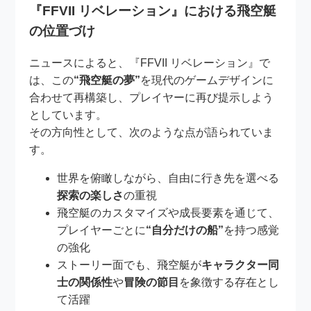
『FFVII リベレーション』における飛空艇
の位置づけ
ニュースによると、『FFVII リベレーション』で
は、この
“飛空艇の夢”
を現代のゲームデザインに
合わせて再構築し、プレイヤーに再び提示しよう
としています。
その方向性として、次のような点が語られていま
す。
世界を俯瞰しながら、自由に行き先を選べる
探索の楽しさ
の重視
飛空艇のカスタマイズや成長要素を通じて、
プレイヤーごとに
“自分だけの船”
を持つ感覚
の強化
ストーリー面でも、飛空艇が
キャラクター同
士の関係性
や
冒険の節目
を象徴する存在とし
て活躍