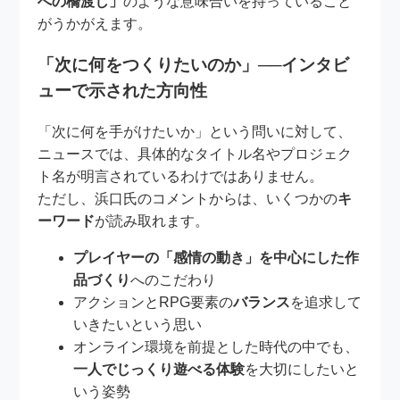
への橋渡し」
のような意味合いを持っていること
がうかがえます。
「次に何をつくりたいのか」──インタビ
ューで示された方向性
「次に何を手がけたいか」という問いに対して、
ニュースでは、具体的なタイトル名やプロジェク
ト名が明言されているわけではありません。
ただし、浜口氏のコメントからは、いくつかの
キ
ーワード
が読み取れます。
プレイヤーの「感情の動き」を中心にした作
品づくり
へのこだわり
アクションとRPG要素の
バランス
を追求して
いきたいという思い
オンライン環境を前提とした時代の中でも、
一人でじっくり遊べる体験
を大切にしたいと
いう姿勢