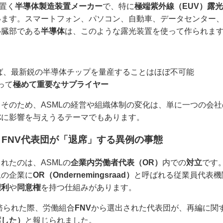
を置く
半導体製造装置メーカー
で、特に
極端紫外線（EUV）露
ます。スマートフォン、パソコン、自動車、データセンター、
心臓部である
半導体
は、このような露光装置を使って作られま
れば、最新鋭の半導体チップを量産することはほぼ不可能
って
極めて重要なサプライヤー
そのため、ASMLの経営や組織体制の変化は、単に一つの会
体
に影響を与えうるテーマでもあります。
FNV代表団が「退席」する異例の事態
れたのは、ASMLの
企業内労働者代表（OR）
内での
対立
です
上の企業に
OR（Ondernemingsraad）
と呼ばれる従業員代表機
権利
や
同意権
を持つ仕組みがあります。
に諮られた際、労働組合
FNV
から選出された代表団が、再編に関
席した）
と報じられました。