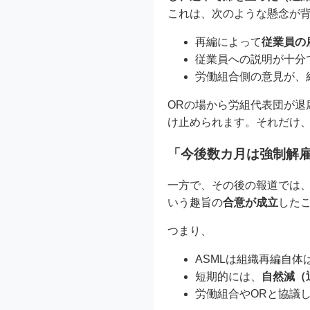
これは、次のような懸念が
再編によって
従業員の
従業員への説明が十分
労働組合側の意見が、
ORの場から労組代表団が退
け止められます。それだけ
「今後数カ月は強制解
一方で、その後の報道では、
いう趣旨の
合意が成立
した
つまり、
ASMLは組織再編自体
短期的には、
自然減（
労働組合やORと協議