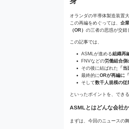
身
オランダの半導体製造装置
この再編をめぐっては、
企
（OR）
の三者の思惑が交錯
この記事では、
ASMLが進める
組織再
FNVなどの
労働組合側
その後に結ばれた
「当
最終的に
ORが再編に
そして
数千人規模の従
といったポイントを、でき
ASMLとはどんな会社
まずは、今回のニュースの