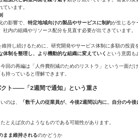
れています。
制
化の影響で、
特定地域向けの製品やサービスに制約
が生じるケ
、社内の組織やリソース配分を見直す必要が出てきています。
術を維持し続けるために、研究開発やサービス体制に多額の投資
な体制を整理し、より機動的な組織に変えていく
という意図も
、今回の再編は「人件費削減のためのリストラ」という一面だ
面も持っていると理解できます。
クト――「2週間で通知」という重さ
きいのは、
「数千人の従業員が、今後2週間以内に、自分の今後
、たとえば次のようなものである可能性があります。
のまま維持される
のかどうか