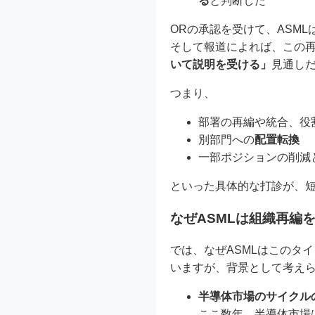
る
と判断した
ORの承認を受けて、ASML
そして報道によれば、この
いて説明を受ける」
見通し
つまり、
部署の再編や統合、役
別部門への
配置転換
一部ポジションの削減
といった具体的な打診が、
なぜASMLは組織再編
では、なぜASMLはこのタ
いますが、背景として考え
半導体市場のサイクル
ここ数年、半導体市場