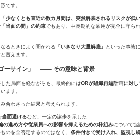
た形です。
て
「少なくとも直近の数カ月間は、突然解雇されるリスクが低
で
「当面の間」の約束
でもあり、中長期的な雇用が完全に守ら
になるときによく聞かれる
「いきなり大量解雇」
といった事態
だと言えます。
ゴーサイン」 ―― その意味と背景
張した局面を経ながらも、最終的には
ORが組織再編計画に対し
ています。
組み合わさった結果と考えられます。
を当面避ける
など、一定の譲歩を示した
編の進め方や従業員への影響を抑えるための枠組み
について協
のものを全否定するのではなく、
条件付きで受け入れ、監視し