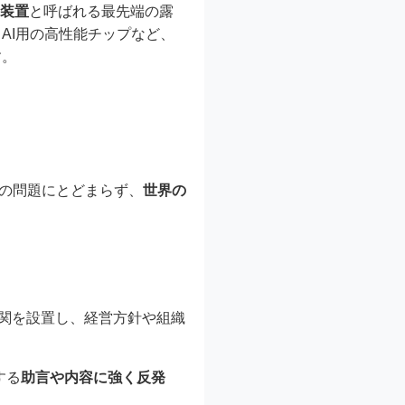
光装置
と呼ばれる最先端の露
AI用の高性能チップなど、
す。
社の問題にとどまらず、
世界の
。
関を設置し、経営方針や組織
する
助言や内容に強く反発