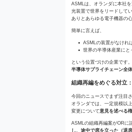
ASMLは、オランダに本社
光装置で世界をリードしてい
ありとあらゆる電子機器の
簡単に言えば、
ASMLの装置がなけ
世界の半導体産業にと
という位置づけの企業です。
半導体サプライチェーン全
組織再編をめぐる対立：
今回のニュースでまず注目さ
オランダでは、一定規模以
変更について
意見を述べる
ASMLの組織再編案がOR
し、途中で席を立った（退