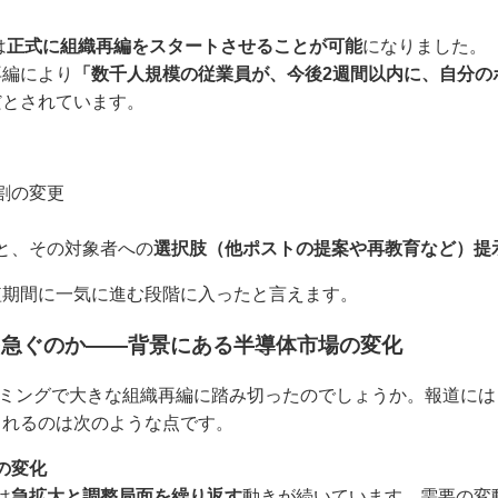
は
正式に組織再編をスタートさせることが可能
になりました。
再編により
「数千人規模の従業員が、今後2週間以内に、自分の
だとされています。
割の変更
と、その対象者への
選択肢（他ポストの提案や再教育など）提
短期間に一気に進む段階に入ったと言えます。
を急ぐのか――背景にある半導体市場の変化
イミングで大きな組織再編に踏み切ったのでしょうか。報道に
られるのは次のような点です。
の変化
は
急拡大と調整局面を繰り返す
動きが続いています。需要の変