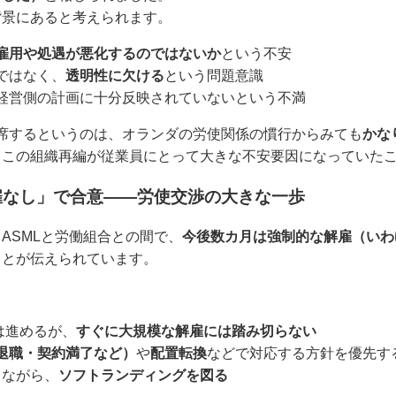
背景にあると考えられます。
雇用や処遇が悪化するのではないか
という不安
ではなく、
透明性に欠ける
という問題意識
経営側の計画に十分反映されていないという不満
席するというのは、オランダの労使関係の慣行からみても
かな
、この組織再編が従業員にとって大きな不安要因になっていた
雇なし」で合意――労使交渉の大きな一歩
ASMLと労働組合との間で、
今後数カ月は強制的な解雇（いわ
ことが伝えられています。
は進めるが、
すぐに大規模な解雇には踏み切らない
退職・契約満了など）
や
配置転換
などで対応する方針を優先す
しながら、
ソフトランディングを図る