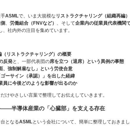
大手
ASML
で、いま大規模な
リストラクチャリング（組織再編）
業側
、
労働組合（FNVなど）
、そして
企業内の従業員代表機関
し、社内外の注目を集めています。
編（リストラクチャリング）の概要
の反発
と、一部代表団の
席を立つ（退席）という異例の事態
面、強制解雇なし」という労使合意
「ゴーサイン（承認）」を出した経緯
業員に今後どのような影響が出るのか
るだけやさしい言葉で整理してお伝えしていきます。
か――半導体産業の「心臓部」を支える存在
舞台となる
ASML
という会社について、簡単に整理しておきまし