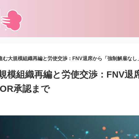
で進む大規模組織再編と労使交渉：FNV退席から「強制解雇なし
大規模組織再編と労使交渉：FNV退
OR承認まで