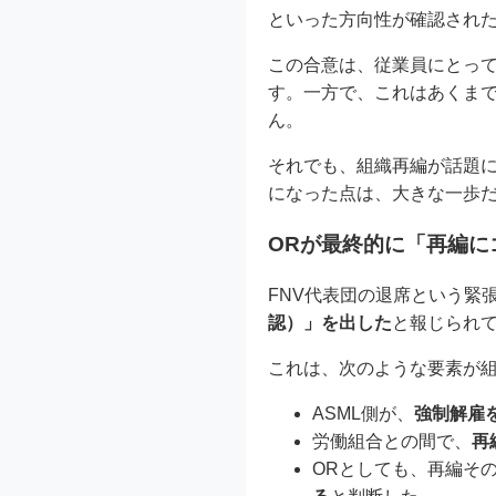
といった方向性が確認され
この合意は、従業員にとっ
す。一方で、これはあくま
ん。
それでも、組織再編が話題
になった点は、大きな一歩
ORが最終的に「再編に
FNV代表団の退席という緊
認）」を出した
と報じられ
これは、次のような要素が
ASML側が、
強制解雇
労働組合との間で、
再
ORとしても、再編そ