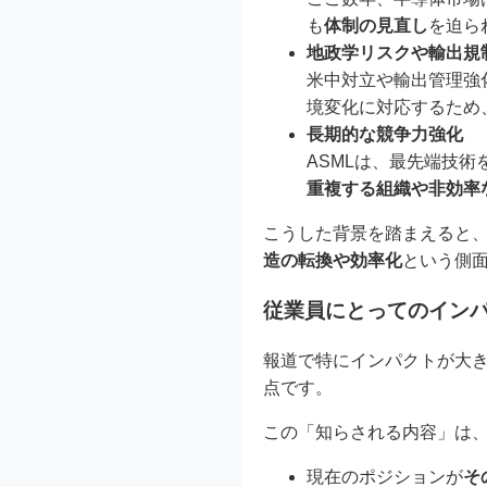
も
体制の見直し
を迫ら
地政学リスクや輸出規
米中対立や輸出管理強
境変化に対応するため
長期的な競争力強化
ASMLは、最先端技
重複する組織や非効率
こうした背景を踏まえると
造の転換や効率化
という側
従業員にとってのインパ
報道で特にインパクトが大
点です。
この「知らされる内容」は
現在のポジションが
そ