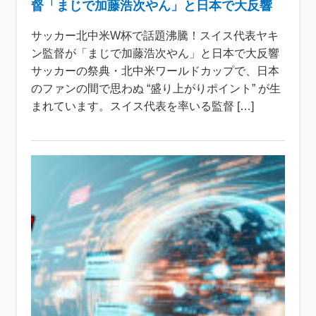
督「まじで加藤浩次やん」と日本で大反響
サッカー北中米W杯で話題沸騰！スイス代表ヤキ
ン監督が「まじで加藤浩次やん」と日本で大反響
サッカーの祭典・北中米ワールドカップで、日本
のファンの間で思わぬ “盛り上がりポイント” が生
まれています。スイス代表を率いる監督 […]