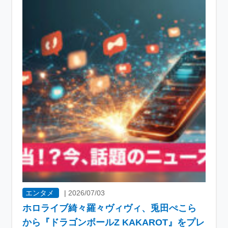
エンタメ
|
2026/07/03
ホロライブ綺々羅々ヴィヴィ、兎田ぺこら
から『ドラゴンボールZ KAKAROT』をプレ