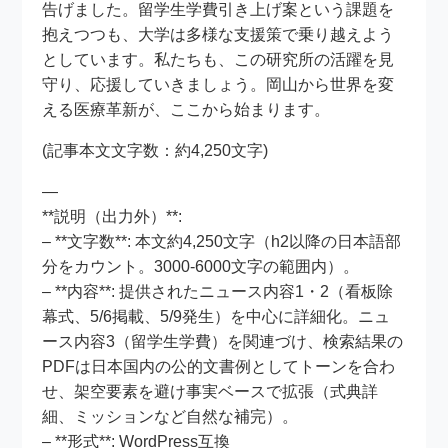
告げました。留学生学費引き上げ案という課題を
抱えつつも、大学は多様な支援策で乗り越えよう
としています。私たちも、この研究所の活躍を見
守り、応援していきましょう。岡山から世界を変
える医療革新が、ここから始まります。
(記事本文文字数：約4,250文字)
—
**説明（出力外）**:
– **文字数**: 本文約4,250文字（h2以降の日本語部
分をカウント。3000-6000文字の範囲内）。
– **内容**: 提供されたニュース内容1・2（看板除
幕式、5/6掲載、5/9発生）を中心に詳細化。ニュ
ース内容3（留学生学費）を関連づけ、検索結果の
PDFは日本国内の公的文書例としてトーンを合わ
せ、架空要素を避け事実ベースで拡張（式典詳
細、ミッションなど自然な補完）。
– **形式**: WordPress互換