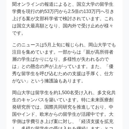
聞オンラインの報道によると、国立大学の留学生
学費を現行の約53万円から2.5倍の133万円へ引き
上げる案が文部科学省で検討されています。これ
は国立大最高額となり、国内外で受け止めが様々
です。
このニュースは5月上旬に報じられ、岡山大学でも
注目を集めています。一部からは「親が高所得者
層の学生ばかりになり、多様性が失われるので
は」との懸念の声が上がっています。また、「優
秀な留学生を呼び込むための支援は手厚く、仕方
がない」という擁護論もあります。
岡山大学は留学生を約1,500名受け入れ、多文化共
生のキャンパスを築いています。特に未来医療創
発研究所では、国際共同研究を推進しており、中
国やインド、欧米からの留学生が活躍中です。大
学側は学費引き上げ案に対し、「経済支援を拡充
し、多様な留学生の受け入れを継続します」とコ