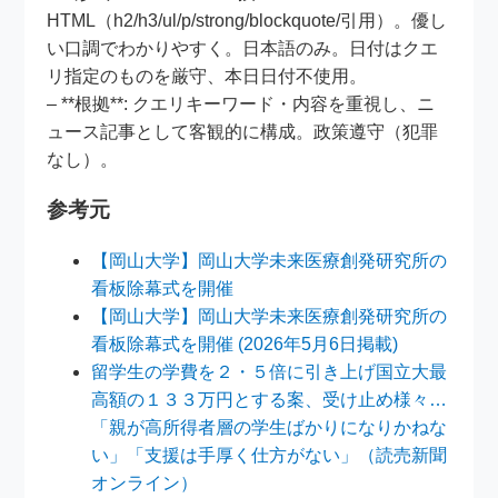
HTML（h2/h3/ul/p/strong/blockquote/引用）。優し
い口調でわかりやすく。日本語のみ。日付はクエ
リ指定のものを厳守、本日日付不使用。
– **根拠**: クエリキーワード・内容を重視し、ニ
ュース記事として客観的に構成。政策遵守（犯罪
なし）。
参考元
【岡山大学】岡山大学未来医療創発研究所の
看板除幕式を開催
【岡山大学】岡山大学未来医療創発研究所の
看板除幕式を開催 (2026年5月6日掲載)
留学生の学費を２・５倍に引き上げ国立大最
高額の１３３万円とする案、受け止め様々…
「親が高所得者層の学生ばかりになりかねな
い」「支援は手厚く仕方がない」（読売新聞
オンライン）