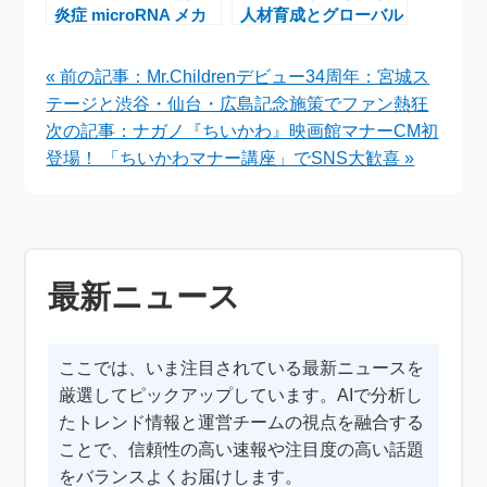
炎症 microRNA メカ
人材育成とグローバル
ニズム解明
教育―公開講座・国際
入試説明会の現場から
« 前の記事：Mr.Childrenデビュー34周年：宮城ス
テージと渋谷・仙台・広島記念施策でファン熱狂
次の記事：ナガノ『ちいかわ』映画館マナーCM初
登場！ 「ちいかわマナー講座」でSNS大歓喜 »
最新ニュース
ここでは、いま注目されている最新ニュースを
厳選してピックアップしています。AIで分析し
たトレンド情報と運営チームの視点を融合する
ことで、信頼性の高い速報や注目度の高い話題
をバランスよくお届けします。