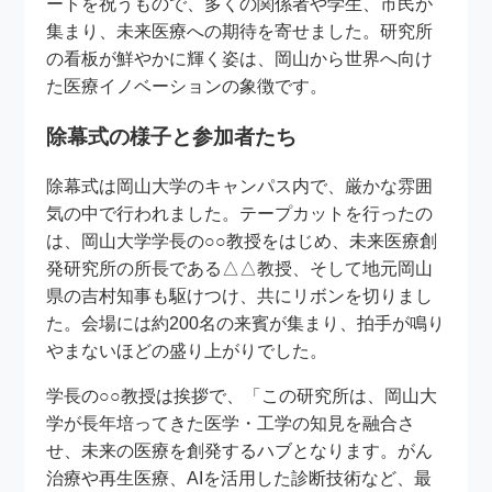
ートを祝うもので、多くの関係者や学生、市民が
集まり、未来医療への期待を寄せました。研究所
の看板が鮮やかに輝く姿は、岡山から世界へ向け
た医療イノベーションの象徴です。
除幕式の様子と参加者たち
除幕式は岡山大学のキャンパス内で、厳かな雰囲
気の中で行われました。テープカットを行ったの
は、岡山大学学長の○○教授をはじめ、未来医療創
発研究所の所長である△△教授、そして地元岡山
県の吉村知事も駆けつけ、共にリボンを切りまし
た。会場には約200名の来賓が集まり、拍手が鳴り
やまないほどの盛り上がりでした。
学長の○○教授は挨拶で、「この研究所は、岡山大
学が長年培ってきた医学・工学の知見を融合さ
せ、未来の医療を創発するハブとなります。がん
治療や再生医療、AIを活用した診断技術など、最