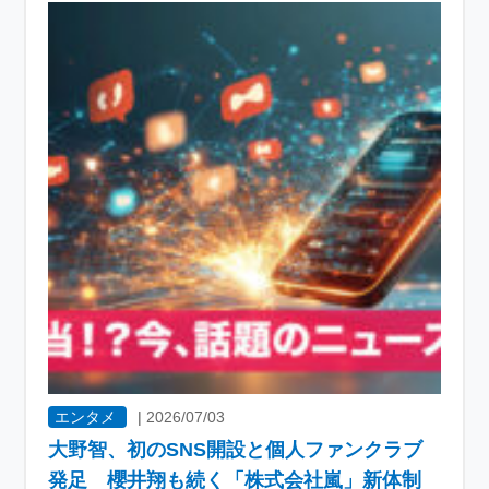
エンタメ
|
2026/07/03
大野智、初のSNS開設と個人ファンクラブ
発足 櫻井翔も続く「株式会社嵐」新体制