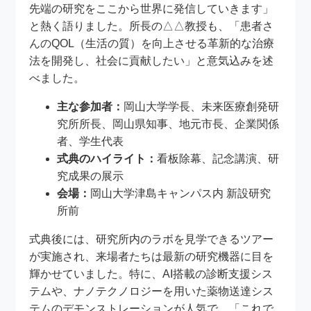
先端の研究をここから世界に発信していきます」
と熱く語りました。所長の△△教授も、「患者さ
んのQOL（生活の質）を向上させる革新的な治療
法を開発し、社会に貢献したい」と意気込みを述
べました。
主な参加者：
岡山大学学長、未来医療創発研
究所所長、岡山県知事、地元市長、企業関係
者、学生代表
式典のハイライト：
看板除幕、記念講演、研
究成果の展示
会場：
岡山大学津島キャンパス内 新設研究
所前
式典後には、研究所内のラボを見学できるツアー
が実施され、来場者たちは最新の研究機器に目を
輝かせていました。特に、AI搭載の診断支援シス
テムや、ナノテクノロジーを用いた薬物送達シス
テムのデモンストレーションが人気で、「これで