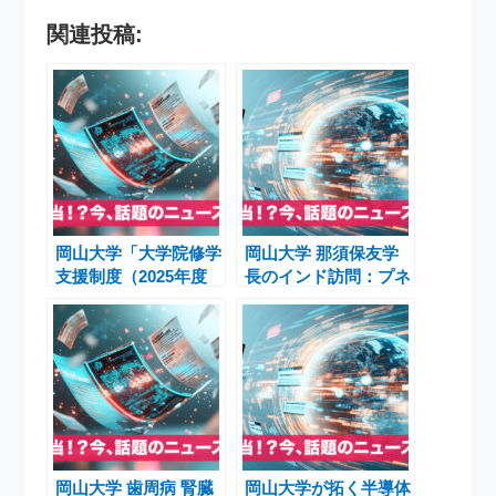
関連投稿:
岡山大学「大学院修学
岡山大学 那須保友学
支援制度（2025年度
長のインド訪問：プネ
後期）」認定式と職員
市・コルカタで姉妹都
高度化の新たな取り組
市交流とママタ・バナ
み
ルジー首相名誉博士称
号付与
岡山大学 歯周病 腎臓
岡山大学が拓く半導体