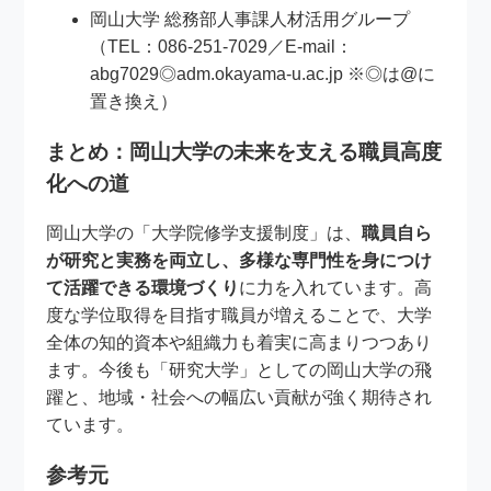
岡山大学 総務部人事課人材活用グループ
（TEL：086-251-7029／E-mail：
abg7029◎adm.okayama-u.ac.jp ※◎は@に
置き換え）
まとめ：岡山大学の未来を支える職員高度
化への道
岡山大学の「大学院修学支援制度」は、
職員自ら
が研究と実務を両立し、多様な専門性を身につけ
て活躍できる環境づくり
に力を入れています。高
度な学位取得を目指す職員が増えることで、大学
全体の知的資本や組織力も着実に高まりつつあり
ます。今後も「研究大学」としての岡山大学の飛
躍と、地域・社会への幅広い貢献が強く期待され
ています。
参考元