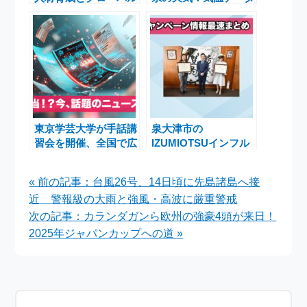
教育―公開講座・国際
と真夏日・服装のポイ
入試説明会の現場から
ント解説
東京学芸大学が手話講
泉大津市の
習会を開催、全国で広
IZUMIOTSUインフル
がるダイバーシティ推
エンサーがゴールドラ
進の取り組み2025
ンク達成！感謝状贈呈
« 前の記事：台風26号、14日頃に先島諸島へ接
の喜び
近 警報級の大雨と強風・高波に厳重警戒
次の記事：カランダガンら欧州の強豪4頭が来日！
2025年ジャパンカップへの道 »