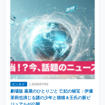
エンタメ
|
2026/07/03
劇場版 薬屋のひとりごと 亡妃の秘宝：伊瀬
茉莉也演じる謎の少年と猫猫＆壬氏の新ビ
ジュアルが公開