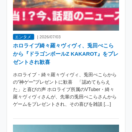
エンタメ
|
2026/07/03
ホロライブ綺々羅々ヴィヴィ、兎田ぺこら
から『ドラゴンボールZ KAKAROT』をプレ
ゼントされ歓喜
ホロライブ・綺々羅々ヴィヴィ、兎田ぺこらから
の“神ゲー”プレゼントに歓喜 「認めてもらえ
た」と喜びの声 ホロライブ所属のVTuber・綺々
羅々ヴィヴィさんが、先輩の兎田ぺこらさんから
ゲームをプレゼントされ、その喜びを雑談 […]