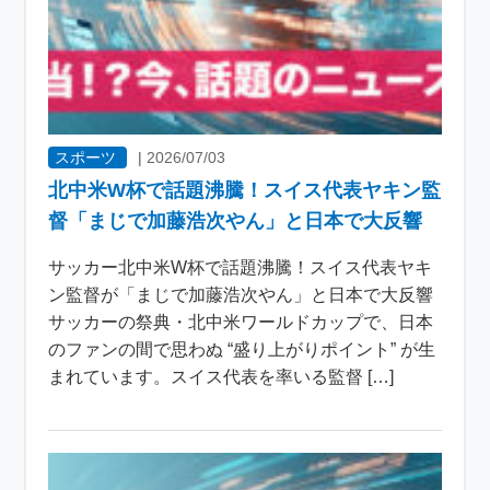
スポーツ
|
2026/07/03
北中米W杯で話題沸騰！スイス代表ヤキン監
督「まじで加藤浩次やん」と日本で大反響
サッカー北中米W杯で話題沸騰！スイス代表ヤキ
ン監督が「まじで加藤浩次やん」と日本で大反響
サッカーの祭典・北中米ワールドカップで、日本
のファンの間で思わぬ “盛り上がりポイント” が生
まれています。スイス代表を率いる監督 […]