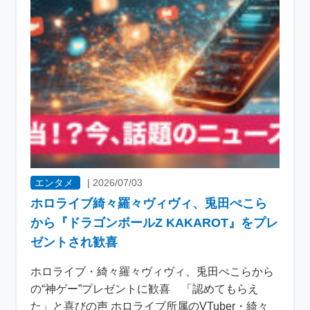
エンタメ
|
2026/07/03
ホロライブ綺々羅々ヴィヴィ、兎田ぺこら
から『ドラゴンボールZ KAKAROT』をプレ
ゼントされ歓喜
ホロライブ・綺々羅々ヴィヴィ、兎田ぺこらから
の“神ゲー”プレゼントに歓喜 「認めてもらえ
た」と喜びの声 ホロライブ所属のVTuber・綺々