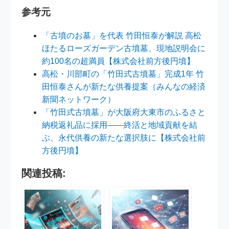
参考元
「古墳のお墓」を代表 竹田恒泰が解説 高松
ほたるローズガーデン古墳墓、現地説明会に
約100名の超満員【株式会社前方後円墳】
高松・川部町の「竹田式古墳墓」完成1年 竹
田恒泰さんが新たな供養提案（みんなの経済
新聞ネットワーク）
「竹田式古墳墓」が大阪府大東市のふるさと
納税返礼品に採用――終活と地域貢献を結
ぶ、永代供養の新たな選択肢に【株式会社前
方後円墳】
関連投稿: