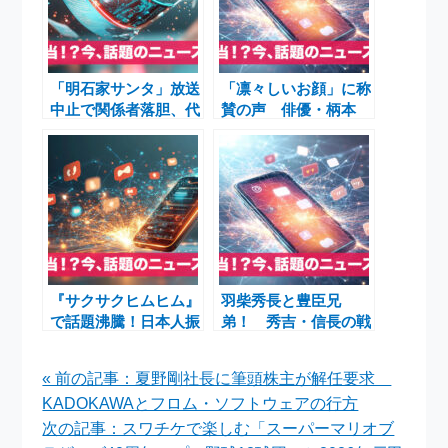
「明石家サンタ」放送
「凛々しいお顔」に称
中止で関係者落胆、代
賛の声 俳優・柄本
わりに「向上委員会」
佑、“激変ショッ
が注目
ト”が映す新たなステ
ージ
『サクサクヒムヒム』
羽柴秀長と豊臣兄
で話題沸騰！日本人振
弟！ 秀吉・信長の戦
付師の快進撃とSnow
術から見る戦国時代の
Manラウールのダンス
真実
« 前の記事：夏野剛社長に筆頭株主が解任要求
KADOKAWAとフロム・ソフトウェアの行方
次の記事：スワチケで楽しむ「スーパーマリオブ