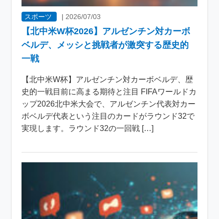
スポーツ
|
2026/07/03
【北中米W杯2026】アルゼンチン対カーボ
ベルデ、メッシと挑戦者が激突する歴史的
一戦
【北中米W杯】アルゼンチン対カーボベルデ、歴
史的一戦目前に高まる期待と注目 FIFAワールドカ
ップ2026北中米大会で、アルゼンチン代表対カー
ボベルデ代表という注目のカードがラウンド32で
実現します。ラウンド32の一回戦 […]