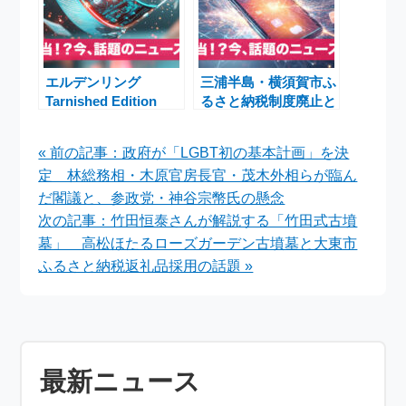
エルデンリング
三浦半島・横須賀市ふ
Tarnished Edition
るさと納税制度廃止と
Switch2版、2026年に
花火大会特等席 ～駆
発売延期 ─ 延期理由
け込み需要と地域の魅
« 前の記事：政府が「LGBT初の基本計画」を決
や最新情報まとめ
力発信～
定 林総務相・木原官房長官・茂木外相らが臨ん
だ閣議と、参政党・神谷宗幣氏の懸念
次の記事：竹田恒泰さんが解説する「竹田式古墳
墓」 高松ほたるローズガーデン古墳墓と大東市
ふるさと納税返礼品採用の話題 »
最新ニュース