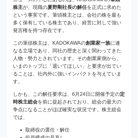
株主
が、現職の
夏野剛社長の解任
を正式に求めた
という事実です。筆頭株主とは、会社の株を最も
多く保有している株主であり、経営に対して強い
発言権を持つ存在です。
この筆頭株主は、KADOKAWAの
創業家一族
に連
なる立場であり、同社の歴史と深く関わってきた
人物・勢力とされています。その創業家側から、
いまのトップに「退いてほしい」と要求が出てい
ることは、社内外に強いインパクトを与えていま
す。
しかも、この解任要求は、6月24日に開催予定の
定
時株主総会
を前に提起されており、総会の最大の
争点になることがほぼ確実な状況です。株主総会
では、
取締役の選任・解任
役員構成の見直し