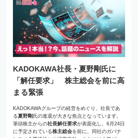
KADOKAWA社長・夏野剛氏に
「解任要求」 株主総会を前に高
まる緊張
KADOKAWAグループの経営をめぐり、社長であ
る
夏野剛
氏の進退が大きな焦点となっています。
筆頭株主からの
社長解任要求
が表面化し、6月24日
に予定されている
株主総会
を前に、同社のガバナ