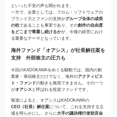
といった不安の声も聞かれます。
一方で、企業としては、フロム・ソフトウェアの
ブランド力とファンの支持が
グループ全体の成長
の柱
であることも事実であり、その
創作の自由度
をどこまで尊重し続けるか
が、今後の経営におけ
る重要なテーマとなっています。
海外ファンド「オアシス」が社長解任案を
支持 外部株主の圧力も
今回のKADOKAWAをめぐる騒動では、国内の創
業家・筆頭株主だけでなく、海外の
アクティビス
ト・ファンド
の動きも無視できません。その一つ
が
オアシス
と呼ばれる投資ファンドです。
報道によると、オアシスはKADOKAWAの
CEO（社長）解任案
について、これを支持する立
場を明らかにし、さらに
大手の議決権行使助言会