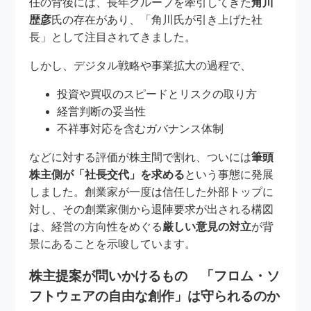
任の背後には、長年グループを牽引してきた
角川
歴彦
氏の存在があり、「角川氏が引き上げた社
長」として注目されてきました。
しかし、デジタル戦略や事業拡大の過程で、
投資や買収のスピードとリスクの取り方
経営判断の妥当性
不祥事対応を含むガバナンス体制
などに対する評価が株主間で割れ、ついには
筆頭
株主側が「社長交代」を求める
という事態に発展
しました。創業家が一度は信任した外部トップに
対し、その創業家側から退陣要求が出される構図
は、経営の方向性をめぐる
厳しい意見の対立
が背
景にあることを示唆しています。
株主提案が問いかけるもの 「フロム・ソ
フトウェアの自由な創作」は守られるのか