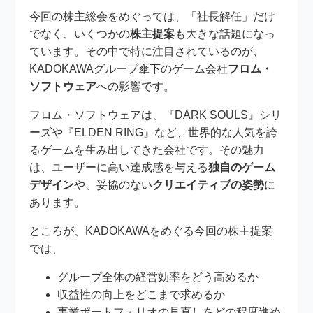
今回の株主総会をめぐっては、「社長解任」だけ
でなく、いくつかの
株主提案
も大きな話題になっ
ています。その中で特に注目されているのが、
KADOKAWAグループ傘下のゲーム会社
フロム・
ソフトウェア
への影響です。
フロム・ソフトウェアは、『DARK SOULS』シリ
ーズや『ELDEN RING』など、世界的な人気を誇
るゲームを生み出してきた会社です。その魅力
は、ユーザーに高い達成感を与える
独自のゲーム
デザイン
や、妥協のない
クリエイティブの姿勢
に
あります。
ところが、KADOKAWAをめぐる今回の株主提案
では、
グループ全体の経営効率をどう高めるか
収益性の向上をどこまで求めるか
事業ポートフォリオの見直しをどの程度進め