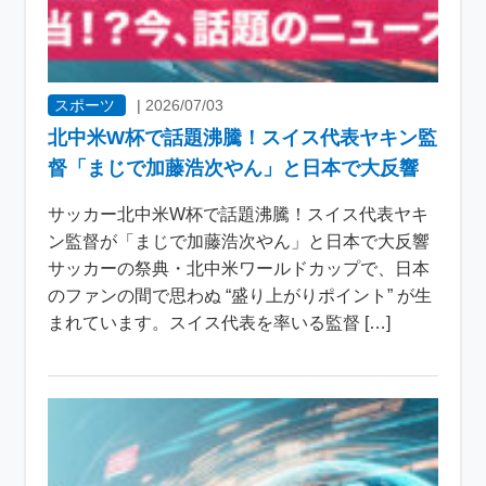
スポーツ
|
2026/07/03
北中米W杯で話題沸騰！スイス代表ヤキン監
督「まじで加藤浩次やん」と日本で大反響
サッカー北中米W杯で話題沸騰！スイス代表ヤキ
ン監督が「まじで加藤浩次やん」と日本で大反響
サッカーの祭典・北中米ワールドカップで、日本
のファンの間で思わぬ “盛り上がりポイント” が生
まれています。スイス代表を率いる監督 […]