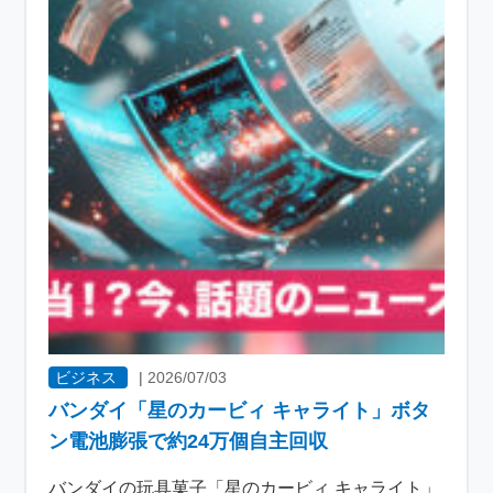
ビジネス
|
2026/07/03
バンダイ「星のカービィ キャライト」ボタ
ン電池膨張で約24万個自主回収
バンダイの玩具菓子「星のカービィ キャライト」