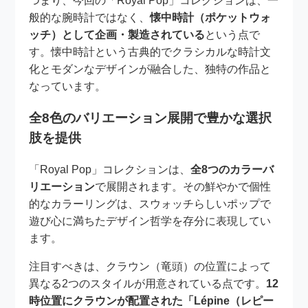
つまり、今回の「Royal Pop」コレクションは、一
般的な腕時計ではなく、
懐中時計（ポケットウォ
ッチ）として企画・製造されている
という点で
す。懐中時計という古典的でクラシカルな時計文
化とモダンなデザインが融合した、独特の作品と
なっています。
全8色のバリエーション展開で豊かな選択
肢を提供
「Royal Pop」コレクションは、
全8つのカラーバ
リエーション
で展開されます。その鮮やかで個性
的なカラーリングは、スウォッチらしいポップで
遊び心に満ちたデザイン哲学を存分に表現してい
ます。
注目すべきは、クラウン（竜頭）の位置によって
異なる2つのスタイルが用意されている点です。
12
時位置にクラウンが配置された「Lépine（レピー