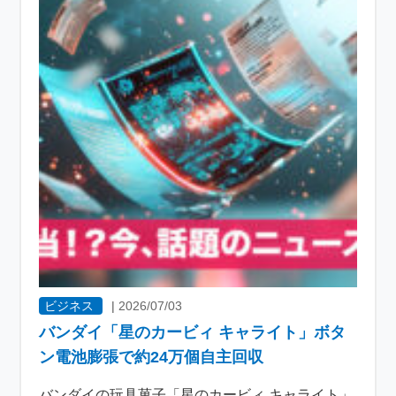
ビジネス
|
2026/07/03
バンダイ「星のカービィ キャライト」ボタ
ン電池膨張で約24万個自主回収
バンダイの玩具菓子「星のカービィ キャライト」