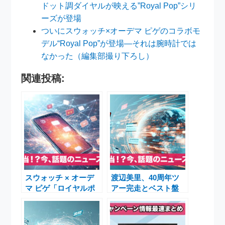
ドット調ダイヤルが映える”Royal Pop”シリ
ーズが登場
ついにスウォッチ×オーデマ ピゲのコラボモ
デル“Royal Pop”が登場―それは腕時計では
なかった（編集部撮り下ろし）
関連投稿:
スウォッチ × オーデ
渡辺美里、40周年ツ
マ ピゲ「ロイヤルポ
アー完走とベスト盤
ップ」コラボ噂で株価
『ULTRA POP』でつ
動く！5月16日発表へ
なぐスタジアム公演の
記憶