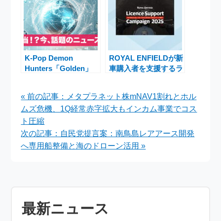
K-Pop Demon
ROYAL ENFIELDが新
Hunters「Golden」
車購入者を支援するラ
グラミー賞受賞！
イセンスサポートキャ
HUNTR/XとEJAE、
ンペーン2025の実施
« 前の記事：メタプラネット株mNAV1割れとホル
オードリー・ヌナ、レ
ムズ危機、1Q経常赤字拡大もインカム事業でコス
イ・アミの快挙
ト圧縮
次の記事：自民党提言案：南鳥島レアアース開発
へ専用船整備と海のドローン活用 »
最新ニュース