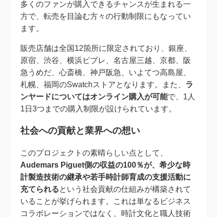
多くのファンが購入できるチャンスが生まれる一
方で、転売を目論む方々の行動制限にもなってい
ます。
販売店舗は全国12箇所に限定されており、銀座、
原宿、渋谷、横浜ビブレ、名古屋三越、京都、阪
急うめだ、心斎橋、神戸阪急、いよてつ高島屋、
札幌、福岡のSwatchストアとなります。また、
ラ
ンヤードについてはオンライン購入が可能
で、1人
1日3つまでの購入制限が設けられています。
社会への貢献と業界への想い
このプロジェクトの素晴らしい点として、
Audemars Piguet側の収益の100％が、希少な時
計製造技術の継承や若手時計師育成の支援活動に
充てられる
という社会貢献の仕組みが構築されて
いることが挙げられます。これは単なるビジネス
コラボレーションではなく、時計文化と職人技術