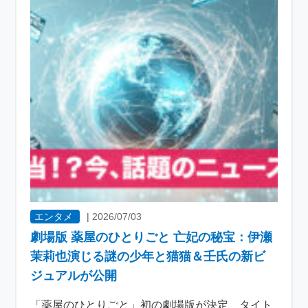
エンタメ
|
2026/07/03
劇場版 薬屋のひとりごと 亡妃の秘宝：伊瀬
茉莉也演じる謎の少年と猫猫＆壬氏の新ビ
ジュアルが公開
「薬屋のひとりごと」初の劇場版が決定 タイト