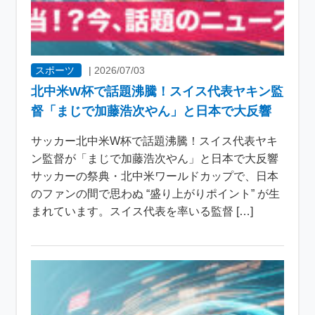
スポーツ
|
2026/07/03
北中米W杯で話題沸騰！スイス代表ヤキン監
督「まじで加藤浩次やん」と日本で大反響
サッカー北中米W杯で話題沸騰！スイス代表ヤキ
ン監督が「まじで加藤浩次やん」と日本で大反響
サッカーの祭典・北中米ワールドカップで、日本
のファンの間で思わぬ “盛り上がりポイント” が生
まれています。スイス代表を率いる監督 […]