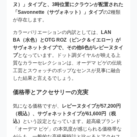
ヌ）」タイプと、3時位置にクラウンが配置された
「Savonnette（サヴォネット）」タイプ
の2種類
が存在します。
カラーバリエーションの内訳としては、
LAN
BA（水色）とOTG ROZ（ピンク＆イエロー）が
サヴォネットタイプで、その他6色がレピーヌタイ
プ
となっています。ドット調ダイヤルが映える上
質なカラーセレクションは、オーデマ ピゲの伝統
工芸とスウォッチのポップなセンスが見事に融合
した結果と言えるでしょう。
価格帯とアクセサリーの充実
気になる価格ですが、
レピーヌタイプが57,200円
（税込）、サヴォネットタイプが61,600円（税
込）
という設定となっています。超高級ブランド
「オーデマ ピゲ」の本気度が感じられる価格帯な
がらも、一般的な高級腕時計と比べるとアクセス