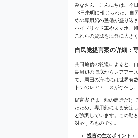
みなさん、こんにちは。今日
13日未明に報じられた、自
めの専用船の整備が盛り込
ハイブリッド車やスマホ、
これらの資源を海外に大き
自民党提言案の詳細：
共同通信の報道によると、
島周辺の海底からレアアース
で、周囲の海域には世界有数
トンのレアアースが存在し
提言案では、船の建造だけ
たため、専用船による安定
と強調しています。この動
対応するものです。
提言の主なポイント：