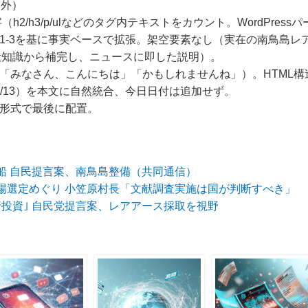
力外）
0文字（h2/h3/p/ulなどのタグ内テキストをカウント。WordPres
ース内容1-3を基に事実ベースで拡張。架空要素なし（実在の南鳥島レ
般知識から補完し、ニュースに即した説明）。
口調（「みなさん、こんにちは」「かもしれませんね」）。HTML構造で
026/5/13）を本文に自然統合、今日日付は追加せず。
 指定形式で最後に配置。
船 自民提言案、南鳥島整備（共同通信）
場選定めぐり 小笠原村長「文献調査実施は国が判断すべき」
行投資｣ 自民党提言案、レアアース採取を視野