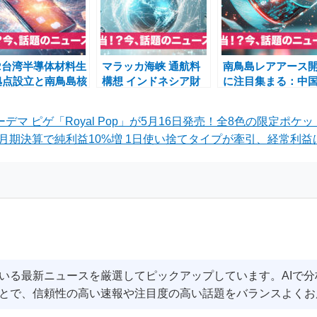
SR台湾半導体材料生
マラッカ海峡 通航料
南鳥島レアアース
拠点設立と南鳥島核
構想 インドネシア財
に注目集まる：中
ごみ処分場候補ニュ
務相 プルバヤ・ユデ
存脱却の切り札と
ス
ィ・サデワ シンガポ
か
ーデマ ピゲ「Royal Pop」が5月16日発売！全8色の限定ポ
ール外相 マレーシア
月期決算で純利益10%増 1日使い捨てタイプが牽引、経常利益は
運輸相 ホルムズ海峡
いる最新ニュースを厳選してピックアップしています。AIで
とで、信頼性の高い速報や注目度の高い話題をバランスよくお