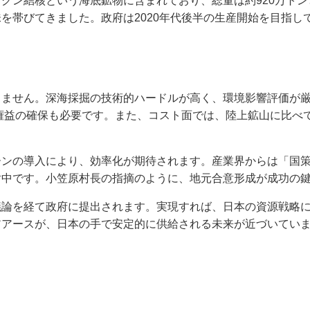
グン結核という海底鉱物に含まれており、総量は約920万ト
を帯びてきました。政府は2020年代後半の生産開始を目指し
りません。深海採掘の技術的ハードルが高く、環境影響評価が
源権益の確保も必要です。また、コスト面では、陸上鉱山に比べ
ーンの導入により、効率化が期待されます。産業界からは「国
討中です。小笠原村長の指摘のように、地元合意形成が成功の
議論を経て政府に提出されます。実現すれば、日本の資源戦略
アアースが、日本の手で安定的に供給される未来が近づいてい