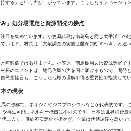
支持する」という声が上がっています。こうしたイノベーショ
ごみ」処分場選定と資源開発の接点
も注目を集めています。小笠原諸島は南鳥島と同じ太平洋上の
っています。村長は「文献調査の実施は国が判断すべき」と述
発と無関係ではありません。小笠原・南鳥島周辺は資源豊富で
。村長のコメントは、地元住民の声を国に届けるもので、開発
。自民党提言も、こうした地域の理解を得る重要性を指摘して
日本の現状
金属の総称で、ネオジムやジスプロシウムなどが代表的です。
）や再生可能エネルギー機器に不可欠です。日本は世界消費量の
0年代に入り、供給不安定化が相次ぎ、企業は代替調達を急いで