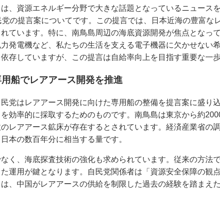
は、資源エネルギー分野で大きな話題となっているニュースをお
民党の提言案についてです。この提言では、日本近海の豊富な
まれています。特に、南鳥島周辺の海底資源開発が焦点となっ
風力発電機など、私たちの生活を支える電子機器に欠かせない
く依存していますが、この提言は自給率向上を目指す重要な一
専用船でレアアース開発を推進
自民党はレアアース開発に向けた専用船の整備を提言案に盛り
を効率的に採取するためのものです。南鳥島は東京から約200
のレアアース鉱床が存在するとされています。経済産業省の調
、日本の数百年分に相当する量です。
でなく、海底探査技術の強化も求められています。従来の方法
した運用が鍵となります。自民党関係者は「資源安全保障の観
きは、中国がレアアースの供給を制限した過去の経験を踏まえ