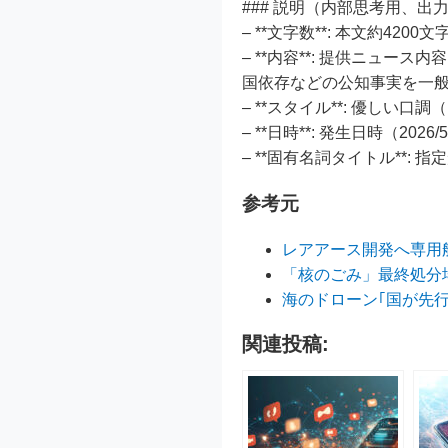
### 説明（内部思考用、出
– **文字数**: 本文約420
– **内容**: 提供ニュ
国依存などの公知事実を一
– **スタイル**: 優しい
– **日時**: 発生日時（2
– **固有名詞タイトル**:
参考元
レアアース開発へ専用
「核のごみ」最終処分
海のドローン｢国が先
関連投稿: