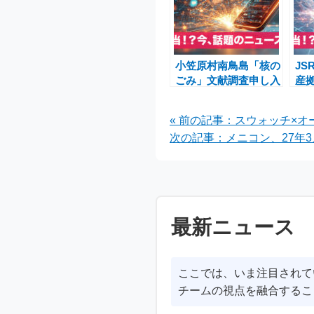
小笠原村南鳥島「核の
J
ごみ」文献調査申し入
産
れ 渋谷村長と玄海町
の
脇山町長の見解
ー
« 前の記事：スウォッチ×オ
次の記事：メニコン、27年3
最新ニュース
ここでは、いま注目されて
チームの視点を融合するこ