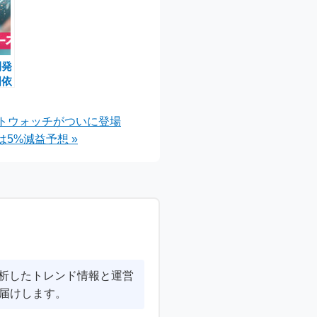
開発
国依
なる
ケットウォッチがついに登場
5%減益予想 »
分析したトレンド情報と運営
届けします。