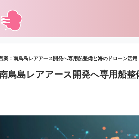
言案：南鳥島レアアース開発へ専用船整備と海のドローン活用
南鳥島レアアース開発へ専用船整