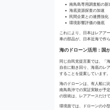
南鳥島専用調査船の新
海底資源探査の加速
民間企業との連携強化
環境影響評価の徹底
これにより、日本はレアア
車の部品が、日本近海で作
海のドローン活用：国
同じ自民党提言案では、「
自在に動き回り、海底のレ
することを提案しています
海のドローンは、有人船に
南鳥島沖での実証実験が予
の技術は、レアアースだけ
環境面では、ドローンの小