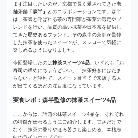
まず注目したいのが、京都で長く愛されてきた老
舗茶舗
「森半」
とのコラボレーションです。森半
は、茶師と呼ばれる茶の専門家が茶葉の選定やブ
レンドを行い、品質の高い抹茶や日本茶を提供し
てきた歴史あるブランド。その森半の茶師が監修
した抹茶を使ったスイーツが、スシローで気軽に
楽しめるようになりました。
今回登場したのは
抹茶スイーツ4品
。いずれも「お
寿司の締めにちょうどいい」「抹茶好きにはたま
らない」と評判で、スイーツ目当てで来店する人
が出てくるほどの注目度になっています。
実食レポ：森半監修の抹茶スイーツ4品
ここからは、話題の抹茶スイーツ4品を、それぞれ
の特徴が伝わるようにご紹介します。甘さだけで
なく、抹茶の香りやほろ苦さも楽しめる、本格志
向のラインナップです。