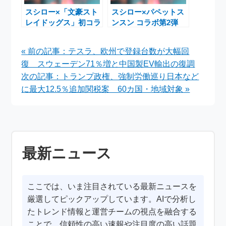
スシロー×「文豪スト
スシロー×パペットス
レイドッグス」初コラ
ンスン コラボ第2弾
ボが4月1日開始！限
限定グッズ付きメニュ
定グッズ付きメニュー
ー3月4日全国展開
« 前の記事：テスラ、欧州で登録台数が大幅回
が登場
復 スウェーデン71％増と中国製EV輸出の復調
次の記事：トランプ政権、強制労働巡り日本など
に最大12.5％追加関税案 60カ国・地域対象 »
最新ニュース
ここでは、いま注目されている最新ニュースを
厳選してピックアップしています。AIで分析し
たトレンド情報と運営チームの視点を融合する
ことで、信頼性の高い速報や注目度の高い話題