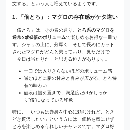
文する」という人も増えているようです。
1. 「倍とろ」：マグロの存在感がケタ違い
「倍とろ」は、その名の通り、
とろ系のマグロを
通常の約2倍のボリューム
で楽しめるお得な一皿で
す。シャリの上に、分厚く、そして長めにカット
されたマグロがどんと乗っており、見ただけで
「今日は当たりだ」と思える迫力があります。
一口では入りきらないほどのボリューム感
噛むほどに脂の甘みと旨みが広がる、とろ特
有の味わい
値段は据え置きで、満足度だけがしっか
り“倍”になっている印象
特に、「いつもは赤身を中心に頼むけれど、とき
どき贅沢したい」という方には、価格を気にせず
とろを楽しめるうれしいチャンスです。マグロ好