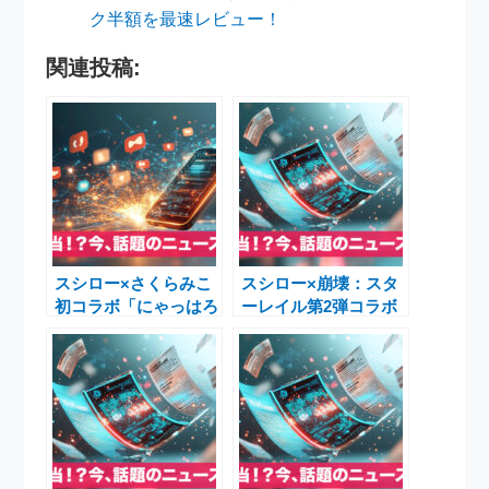
ク半額を最速レビュー！
関連投稿:
スシロー×さくらみこ
スシロー×崩壊：スタ
初コラボ「にゃっはろ
ーレイル第2弾コラボ
～スシろ～！」が大盛
「黄金の一皿」と限定
況！限定グッズが次々
コーヒーゼリーを徹底
登場で170万表示を突
紹介
破