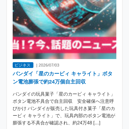
ビジネス
|
2026/07/03
バンダイ「星のカービィ キャライト」ボタ
ン電池膨張で約24万個自主回収
バンダイの玩具菓子「星のカービィ キャライト」
ボタン電池不具合で自主回収 安全確保へ注意呼
びかけ バンダイが販売した玩具付き菓子「星のカ
ービィ キャライト」で、玩具内部のボタン電池が
膨張する不具合が確認され、約24万48 […]