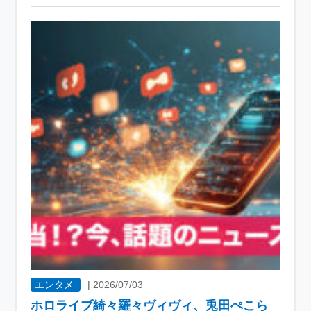
エンタメ
|
2026/07/03
ホロライブ綺々羅々ヴィヴィ、兎田ぺこら