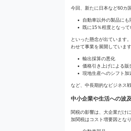
今回、新たに日本など60カ
自動車以外の製品にも
既に15％程度となっ
といった懸念が出ています
わせて事業を展開していま
輸出採算の悪化
価格引き上げによる販
現地生産へのシフト加
など、中長期的なビジネス
中小企業や生活への波
関税の影響は、大企業だけ
加関税はコスト増要因とな