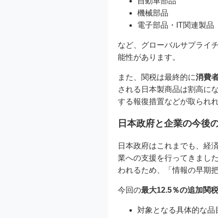
自動車部品
機械部品
電子部品・IT関連製品
など、グローバルサプライ
能性があります。
また、関税は最終的に
消費
される日本製商品は割高に
する報復措置などが取られ
日本政府と企業の今後
日本政府はこれまでも、経
業への支援を行ってきまし
われるため、「情報の早期
今回の
最大12.5％の追加関
対象となる具体的な品