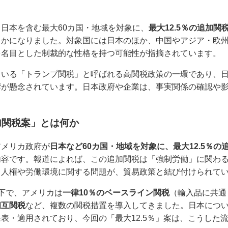
日本を含む最大60カ国・地域を対象に、
最大12.5％の追加関
らかになりました。対象国には日本のほか、中国やアジア・欧
を名目とした制裁的な性格を持つ可能性が指摘されています。
ている「トランプ関税」と呼ばれる高関税政策の一環であり、
響が懸念されています。日本政府や企業は、事実関係の確認や
追加関税案」とは何か
アメリカ政府が
日本など60カ国・地域を対象に、最大12.5％
内容です。報道によれば、この追加関税は「強制労働」に関わ
、人権や労働環境に関する問題が、貿易政策と結び付けられて
下で、アメリカは
一律10％のベースライン関税
（輸入品に共通
相互関税
など、複数の関税措置を導入してきました。日本につ
表・適用されており、今回の「最大12.5％」案は、こうした