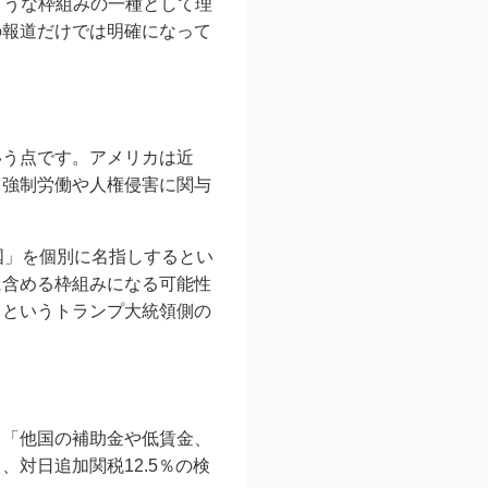
ような枠組みの一種として理
の報道だけでは明確になって
いう点です。アメリカは近
、強制労働や人権侵害に関与
国」を個別に名指しするとい
に含める枠組みになる可能性
」
というトランプ大統領側の
」「他国の補助金や低賃金、
対日追加関税12.5％の検