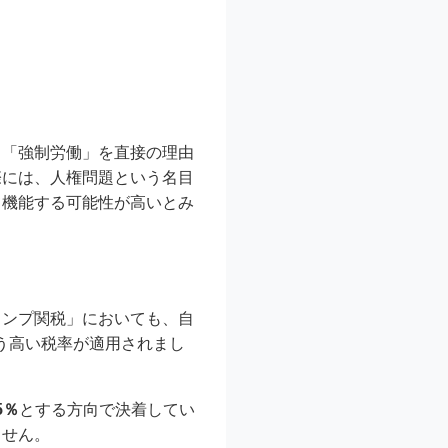
、「強制労働」を直接の理由
際には、人権問題という名目
て機能する可能性が高いとみ
ランプ関税」においても、自
う高い税率が適用されまし
5％
とする方向で決着してい
ません。