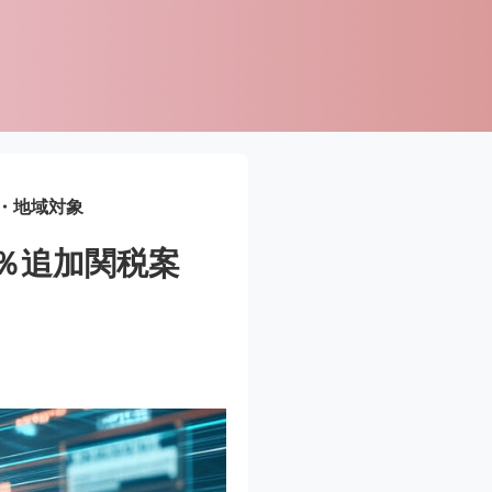
国・地域対象
5％追加関税案