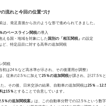
での流れと今回の位置づけ
策は、発足直後から次のような形で進められてきました。
0％のベースライン関税
の導入
抱える国・地域を対象にした
国別の「相互関税」
の設定
など、特定品目に対する高率の追加関税
ン関税
当初は24％など高水準が示され、その後運用が調整）
、従来の2.5％に加えて
25％の追加関税
が課され、計27.5％
した。その後、日米交渉の結果、自動車の追加関税は
25％→12.
は15％
とすることで合意しています。
2.5％の追加関税案」
は、この自動車分野での12.5％という数