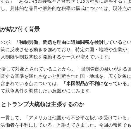
乗せする」「あるいは既存税率と合わせて15％程度に調整する」
だし、具体的な品目や最終的な税率の構成については、現時点
税が結び付く背景
るのが、
「強制労働」問題を理由に追加関税を検討している
と
政策に反映させる動きを強めており、特定の国・地域や企業が
輸入制限や制裁関税を発動するケースが増えています。
一括して対象とされていることから、「強制労働の疑いがある
に関する基準を満たさないと判断された国・地域を、広く対象
も含まれている点については、
「米国製品が不利になっている
じて競争条件を調整したい意図がにじみます。
」とトランプ大統領は主張するのか
も一貫して、「アメリカは他国から不公平な扱いを受けている
労働者を不利にしている」と訴えてきました。今回の報道でも、