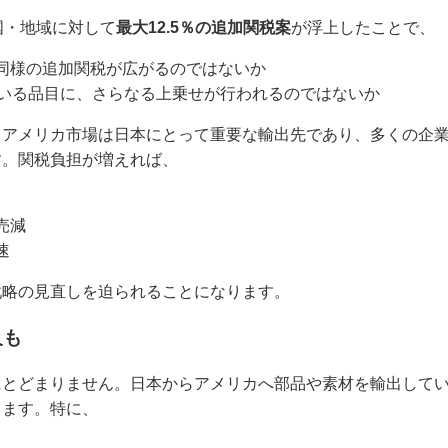
国・地域に対して
最大12.5％の追加関税案
が浮上したことで、
同様の追加関税が広がるのではないか
ている品目に、さらなる上乗せが行われるのではないか
。アメリカ市場は日本にとって重要な輸出先であり、多くの企
す。関税負担が増えれば、
売減
速
戦略の見直しを迫られることになります。
及も
にとどまりません。日本からアメリカへ部品や素材を輸出して
ります。特に、