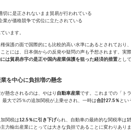
適切に是正されないまま貿易が行われている
企業が価格競争で劣位に立たされている
れています。
人権保護の面で国際的にも比較的高い水準にあるとされており
ることには、日本側からの反発や疑問の声も予想されます。実
的には貿易赤字の是正や国内産業保護を狙った経済的措置
とし
産業を中心に負担増の懸念
響が懸念されるのは、やはり
自動車産業
です。これまでの「ト
え、最大で25％の追加関税が上乗せされ、一時は
合計27.5％
とい
追加関税は
12.5％に引き下げ
られ、自動車の最終的な関税率は
1
の主力輸出産業にとっては大きな負担であることに変わりあり