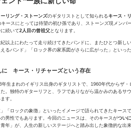
ジェンド”一族に新しい命
ローリング・ストーンズ
のギタリストとして知られる
キース・
のキースにとっては待望の初ひ孫であり、ストーンズ現メンバー
ー
に続いて
2人目の曾祖父
となります。
世紀以上にわたって走り続けてきたバンドに、またひとつ新し
超えるバンド」「ロック界の家系図がさらに広がった」といっ
んに キース・リチャーズという存在
43年生まれのイギリス出身のギタリストで、1960年代からザ
した。独特のギターリフと、ラフでありながら温かみのあるサ
います。
逆」「ロックの象徴」といったイメージで語られてきたキース
いの男性でもあります。今回のニュースは、そのキースが
つい
良青年」が、人生の新しいステージへと踏み出した象徴的な出