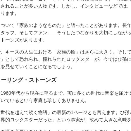
介されることが多い人物です。しかし、インタビューなどでは
あります。
について「家族のようなものだ」と語ったことがあります。長
スタッフ、そしてファン――そうしたつながりを大切にしなが
ストーンズがあります。
で、キースの人生における「家族の輪」はさらに大きく、そし
徴」として恐れられ、憧れられたロックスターが、今ではひ孫
顔を見せていくことになるでしょう。
ローリング・ストーンズ
1960年代から現在に至るまで、実に多くの世代に音楽を届け
聴いているという家庭も珍しくありません。
「世代を超えて続く物語」の最新の1ページとも言えます。ひ孫
世界的ロックスターだった」という事実が、改めて大きな意味