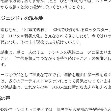
来を語る必要はありません。ただ、ひとつ確かなのは、ストー
れからも脈々と受け継がれていくということです。
レジェンド」の現在地
が進むなか、「82歳で現役」「80代でひ孫がいるロックスター
ては「ロック＝若者文化」と見なされてきましたが、今ではロ
世代となり、そのまま現役で走り続けています。
孫誕生は、単に一人のミュージシャンの家族ニュースに留まり
くこと」「世代を超えてつながりを持ち続けること」の象徴と
ます。
キースは依然として重要な存在です。年齢を理由に第一線を退
勢は、多くのアーティストやファンにとって勇気となっていま
のひ孫誕生は、これからのキースの人生に新たな支えを加える
福の声
NSやファンコミュニティでは、世界中から祝福の声が寄せら