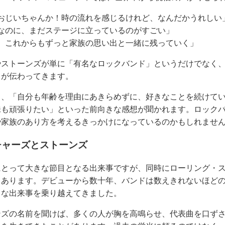
おじいちゃんか！時の流れを感じるけれど、なんだかうれしい
なのに、まだステージに立っているのがすごい」
、これからもずっと家族の思い出と一緒に残っていく」
やストーンズが単に「有名なロックバンド」というだけでなく
とが伝わってきます。
も、「自分も年齢を理由にあきらめずに、好きなことを続けて
味も頑張りたい」といった前向きな感想が聞かれます。ロック
や家族のあり方を考えるきっかけになっているのかもしれませ
チャーズとストーンズ
にとって大きな節目となる出来事ですが、同時にローリング・
もあります。デビューから数十年、バンドは数えきれないほど
まな出来事を乗り越えてきました。
ンズの名前を聞けば、多くの人が胸を高鳴らせ、代表曲を口ず