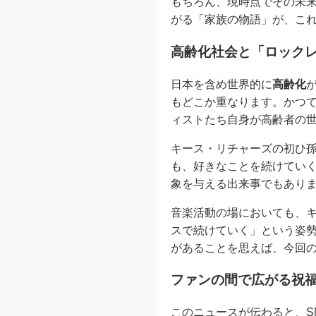
もちろん、現時点でその未
がる「家族の物語」が、こ
高齢化社会と「ロック
日本を含め世界的に
高齢化
もどこか重なります。かつ
ィストたち自身が高齢者の
キース・リチャーズの初ひ
も、好きなことを続けてい
象を与える出来事でもあり
音楽活動の場においても、
スで続けていく」という姿
があることを思えば、今回
ファンの間で広がる祝
このニュースが伝わると、S