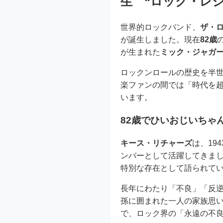
生 “ロック・レ
世界的ロックバンド、
ザ・
が誕生しました。現在
82歳
が生まれた
ミック・ジャガ
ロックンロールの歴史を半
楽ファンの間では「時代を
います。
82歳でひいおじいちゃ
キース・リチャーズ
は、19
ンバーとして活躍してきま
特別な存在として語られて
長年にわたり「不良」「反
孫に囲まれた一人の家族思
で、ロック界の「永遠の不