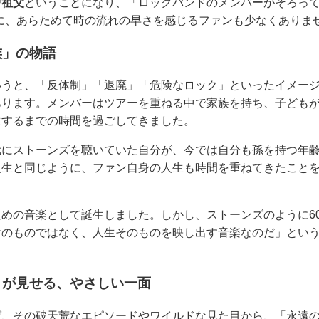
曾祖父
ということになり、「ロックバンドのメンバーがそろって
に、あらためて時の流れの早さを感じるファンも少なくありま
族」の物語
いうと、「反体制」「退廃」「危険なロック」といったイメー
あります。メンバーはツアーを重ねる中で家族を持ち、子ども
生するまでの時間を過ごしてきました。
代にストーンズを聴いていた自分が、今では自分も孫を持つ年
人生と同じように、ファン自身の人生も時間を重ねてきたこと
めの音楽として誕生しました。しかし、ストーンズのように6
けのものではなく、人生そのものを映し出す音楽なのだ」とい
」が見せる、やさしい一面
ば、その破天荒なエピソードやワイルドな見た目から、「永遠