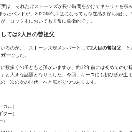
事実は、それだけストーンズが長い時間をかけてキャリアを積
を飾ったバンドが、2020年代半ばになっても存在感を保ち続け
体が、ロック史においても非常に象徴的です。
しては2人目の曾祖父
ているのが、「ストーンズ現メンバーとして
2人目の曾祖父
」と
ャガー
でした。
に数多くの子どもと孫がいますが、約12年前には初めてのひ
た」と大きな話題となりました。今回、キースにも初ひ孫が生
先の「次の次の世代」へと広がりつつあります。
ーカル）
ギター）
ー）