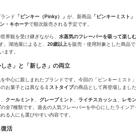
ブランド
「ピンキー（Pinky）」
が、新商品
「ピンキーミスト」
ン・キホーテ
で順次販売される予定です。
の世界観を受け継ぎながら、
水蒸気のフレーバーを吸って楽し
です。湖池屋によると、
20歳以上
を販売・使用対象とした商品で
います。
かしさ」と「新しさ」の両立
代を中心に親しまれたブランドです。今回の「ピンキーミスト
来のお菓子とは異なる
ミストタイプ
の商品として再登場しまし
ト
、
クールミント
、
グレープミント
、
ライチスカッシュ
、
レモ
ダ
の全7種類です。過去の人気フレーバーを中心にしたラインア
触れる人にも選びやすい内容です。
も復活