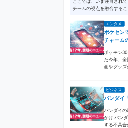
ここでは、いま注目されて
チームの視点を融合するこ
エンタメ
ポケセン
チャーム
ポケモン3
た今年、全
画やグッズ
ビジネス
バンダイ
バンダイの
かけ バン
する不具合が