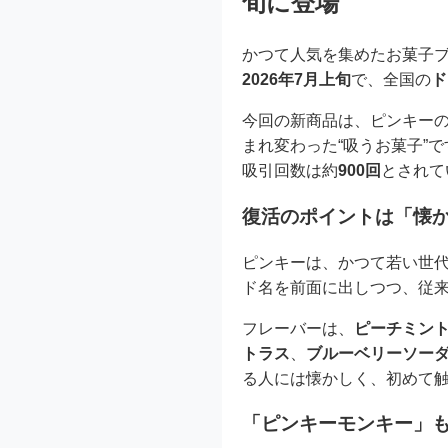
旬に登場
かつて人気を集めたお菓子
2026年7月上旬
で、全国の
ド
今回の新商品は、ピンキー
まれ変わった“吸うお菓子”
吸引回数は約
900回
とされて
復活のポイントは「懐
ピンキーは、かつて若い世
ド名を前面に出しつつ、従
フレーバーは、
ピーチミン
トラス
、
ブルーベリーソー
る人には懐かしく、初めて
「ピンキーモンキー」