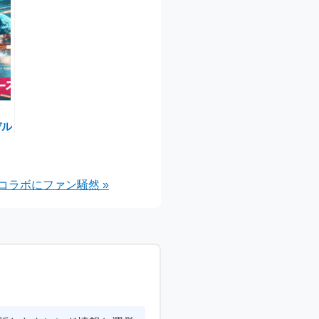
デル
でゲ
ラボにファン騒然 »