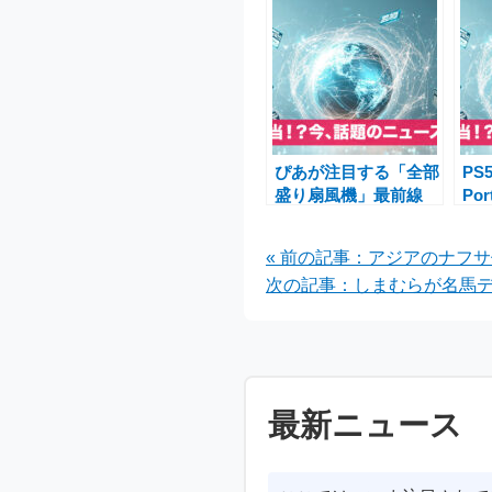
ぴあが注目する「全部
PS
盛り扇風機」最前線
Po
― ミスト大型ファン
から
と20000mAhモデルで
ッ
« 前の記事：アジアのナフ
猛暑対策
え
次の記事：しまむらが名馬デ
最新ニュース