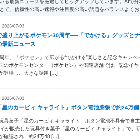
いる最新ニュースを厳選してピックアップしています。AIで
とで、信頼性の高い速報や注目度の高い話題をバランスよくお
|
2026/07/03
で盛り上がるポケモン30周年──「でかける」グッズと
の最新ニュース
0周年、「ポケセン」で広がる“でかける”楽しさと記念キャンペー
国のポケモンセンター（ポケセン）や関連店舗では、記念イヤ
が登場し、大きな話題 […]
|
2026/07/03
「星のカービィ キャライト」ボタン電池膨張で約24万
玩具菓子「星のカービィ キャライト」ボタン電池不具合で自
ダイが販売した玩具付き菓子「星のカービィ キャライト」で、
確認され、約24万48 […]