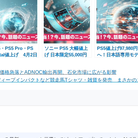
5・PS5 Pro・PS
ソニー PS5 大幅値上
PS5値上げ97,980円
rtal値上げ 4月2日
げ 日本限定55,000円
へ！日本語専用モ
最大1万8000円ア
モデル据え置きでゲー
55,000円据え置き
プ 日本語専用版据
マー感謝の声
ームファン歓喜
サ価格急落とADNOC輸出再開、石化市場に広がる影響
置き
ィープインパクトなど競走馬Tシャツ・雑貨を発売 まさかのコ