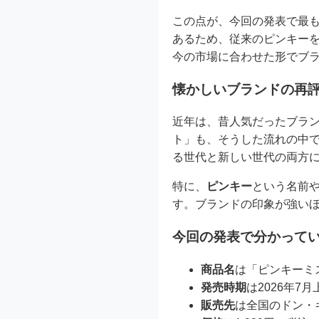
この点が、今回の発表で最
あるため、従来のピンキー
今の市場に合わせた形でブ
懐かしいブランドの再
近年は、昔人気だったブラ
ト」も、そうした流れの中
る世代と新しい世代の両方
特に、
ピンキー
という名前
す。ブランドの印象が強い
今回の発表で分かって
商品名
は「ピンキーミ
発売時期
は2026年7
販売先
は全国のドン・