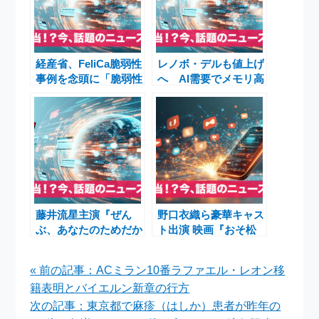
経産省、FeliCa脆弱性
レノボ・デルも値上げ
事例を念頭に「脆弱性
へ AI需要でメモリ高
情報の無断開示自粛」
騰、マウスコンピュー
を呼びかけ｜itmedia
ターも「早めの購入」
を呼びかけ
藤井流星主演『ぜん
野口衣織ら豪華キャス
ぶ、あなたのためだか
ト出演 映画『おそ松
ら』井桁弘恵＆松下由
さん 人類クズ化計
樹がなえなの美貌絶
画!!!!!?』最新情報
« 前の記事：ACミラン10番ラファエル・レオン移
賛！結婚式不穏シーン
籍表明とバイエルン新章の行方
＆妹の式振り返り
次の記事：東京都で麻疹（はしか）患者が昨年の