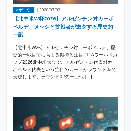
スポーツ
|
2026/07/03
【北中米W杯2026】アルゼンチン対カーボ
ベルデ、メッシと挑戦者が激突する歴史的
一戦
【北中米W杯】アルゼンチン対カーボベルデ、歴
史的一戦目前に高まる期待と注目 FIFAワールドカ
ップ2026北中米大会で、アルゼンチン代表対カー
ボベルデ代表という注目のカードがラウンド32で
実現します。ラウンド32の一回戦 […]