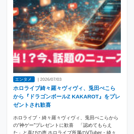
エンタメ
|
2026/07/03
ホロライブ綺々羅々ヴィヴィ、兎田ぺこら
から『ドラゴンボールZ KAKAROT』をプレ
ゼントされ歓喜
ホロライブ・綺々羅々ヴィヴィ、兎田ぺこらから
の“神ゲー”プレゼントに歓喜 「認めてもらえ
た」と喜びの声 ホロライブ所属のVTuber・綺々