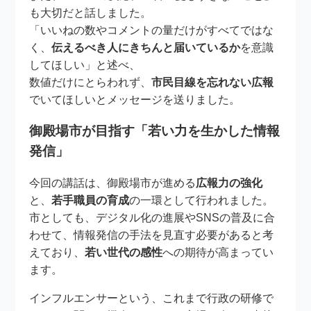
も大切だと話しました。
「いいねの数やコメントの量だけがすべてではな
く、
伝えるべき人にきちんと届いているか
を意識
してほしい」と述べ、
数値だけにとらわれず、
市民目線を忘れない広報
でいてほしいとメッセージを送りました。
御殿場市が目指す「若い力を生かした情報
発信」
今回の講話は、御殿場市が進める
広報力の強化
と、
若手職員の育成
の一環として行われました。
市としても、デジタル化の進展やSNSの普及に合
わせて、情報発信の手法を見直す必要があると考
えており、
若い世代の感性
への期待が高まってい
ます。
インフルエンサーという、これまで行政の研修で