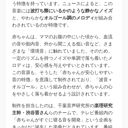
う特徴を持っています。ニュースによると、この
音楽には
波打ち際にいるかのような静かなノイズ
と、やわらかな
オルゴール調のメロディ
が組み合
わされているのが特徴です。
赤ちゃんは、ママのお腹の中にいた頃から、血流
の音や胎内音、外から聞こえる低い音など、さま
ざまな「環境音」に触れていました。そのため、
一定のリズムを持つノイズや単調で落ち着いたメ
ロディは、安心感を与えやすいとされています。
この音源も、そうした「赤ちゃんが安心しやすい
音の特徴」を意識して制作されており、「波音＋
オルゴール」という組み合わせが、赤ちゃんの心
をやさしく落ち着かせるよう設計されています。
制作を担当したのは、千葉音声研究所の
楽理研究
主幹・渋谷晋さん
らのチームで、テレビ番組内の
「赤ちゃんがすぐに寝る音を開発」という企画を
きっかけに誕生した楽曲だとされています。番組