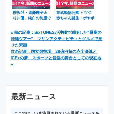
櫻坂46・遠藤理子＆
東武動物公園 ヒツジ
村井優、純白の制服で
赤ちゃん誕生！ポヤポ
『B.L.T.』表紙に登場
ヤ顔とちゃづけちゃん
―卒業控える井上梨名
コラボで話題
« 前の記事：SixTONESが沖縄で満喫した“最高の
も誌面で輝く
沖縄ツアー” マリンアクティビティとグルメで見
せた素顔
次の記事：国立競技場、28億円超の赤字決算と
ICExの夢 スポーツと音楽の舞台としての現在地
»
最新ニュース
ここでは、いま注目されている最新ニュースを