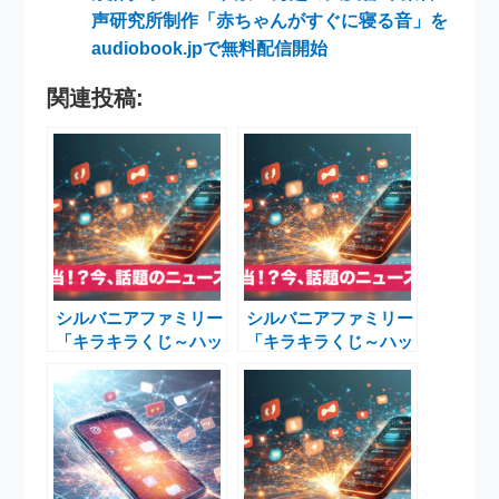
声研究所制作「赤ちゃんがすぐに寝る音」を
audiobook.jpで無料配信開始
関連投稿:
シルバニアファミリー
シルバニアファミリー
「キラキラくじ～ハッ
「キラキラくじ～ハッ
ピースイーツ～」発
ピースイーツ～」
売！限定スイーツモチ
2025年夏発売！魅力
ーフが話題に
とラインアップを徹底
解説