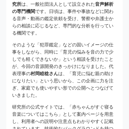
究所
は、一般社団法人として設立された
音声解析
の専門機関
です。日頃は、事件や事故などに関わ
る音声・動画の鑑定依頼を受け、警察や弁護士か
らの相談に応じるなど、専門的な分析を行ってい
る機関です。
そのような「犯罪鑑定」などの固いイメージの仕
事をしながら、同時に「育児の悩みを音の力で少
しでも軽くできないか」という相談を受けたこと
が、今回の音源開発のきっかけになりました。代
表理事の
村岡睦稔さん
は、「育児に悩む親の助け
になりたい」という思いから、この企画に力を注
ぎ、家庭でも使いやすい形での公開へとつなげて
いきました。
研究所の公式サイトでは、「赤ちゃんがすぐ寝る
音楽についてはこちら」として案内ページを用意
し、利用者への説明や注意点もわかりやすく記載
されています。技術的なバックグラウンドを持つ