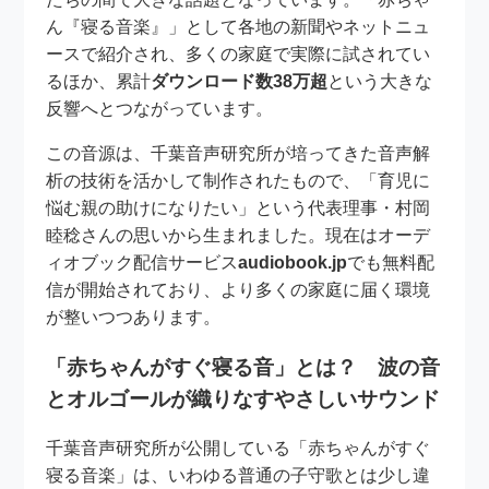
ん『寝る音楽』」として各地の新聞やネットニュ
ースで紹介され、多くの家庭で実際に試されてい
るほか、累計
ダウンロード数38万超
という大きな
反響へとつながっています。
この音源は、千葉音声研究所が培ってきた音声解
析の技術を活かして制作されたもので、「育児に
悩む親の助けになりたい」という代表理事・村岡
睦稔さんの思いから生まれました。現在はオーデ
ィオブック配信サービス
audiobook.jp
でも無料配
信が開始されており、より多くの家庭に届く環境
が整いつつあります。
「赤ちゃんがすぐ寝る音」とは？ 波の音
とオルゴールが織りなすやさしいサウンド
千葉音声研究所が公開している「赤ちゃんがすぐ
寝る音楽」は、いわゆる普通の子守歌とは少し違