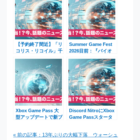
【予約終了間近】「リ
Summer Game Fest
コリス・リコイル」千
2026目前：『バイオ
束＆たきなトレーニン
ハザード レクイエ
グウェアフィギュア、
ム』からGTA 6まで、
12月8日が最終締切
最新情報を総まとめ
Xbox Game Pass 大
Discord NitroにXbox
型アップデートで新プ
Game Passスタータ
ラン登場！
ー版追加！Stardew
Essential・
ValleyやDayZなど50
« 前の記事：13年ぶりの大幅下落 ウォーシュ
Premium・Ultimate
タイトルが対象の大型