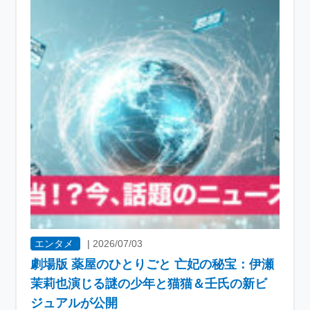
エンタメ
|
2026/07/03
劇場版 薬屋のひとりごと 亡妃の秘宝：伊瀬
茉莉也演じる謎の少年と猫猫＆壬氏の新ビ
ジュアルが公開