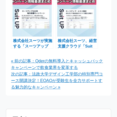
ンペーン」を実施中
ンペーン」宮城県対象
の割引プラン
株式会社スーツが実施
株式会社スーツ、経営
する「スーツアップ
支援クラウド「Suit
2025年地方応援キャ
UP」に会社登記・不
ンペーン」第11弾の
動産登記のタスク雛型
« 前の記事：Qderの無料導入とキャッシュバック
ご案内
追加のお知らせ
キャンペーンで飲食業界を変革する
次の記事：法政大学デザイン工学部の特別専門コ
ース開講決定！EQAOが受験生を全力サポートす
る魅力的なキャンペーン »