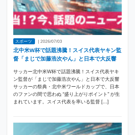
スポーツ
|
2026/07/03
北中米W杯で話題沸騰！スイス代表ヤキン監
督「まじで加藤浩次やん」と日本で大反響
サッカー北中米W杯で話題沸騰！スイス代表ヤキ
ン監督が「まじで加藤浩次やん」と日本で大反響
サッカーの祭典・北中米ワールドカップで、日本
のファンの間で思わぬ “盛り上がりポイント” が生
まれています。スイス代表を率いる監督 […]