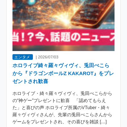
エンタメ
|
2026/07/03
ホロライブ綺々羅々ヴィヴィ、兎田ぺこら
から『ドラゴンボールZ KAKAROT』をプレ
ゼントされ歓喜
ホロライブ・綺々羅々ヴィヴィ、兎田ぺこらから
の“神ゲー”プレゼントに歓喜 「認めてもらえ
た」と喜びの声 ホロライブ所属のVTuber・綺々
羅々ヴィヴィさんが、先輩の兎田ぺこらさんから
ゲームをプレゼントされ、その喜びを雑談 […]