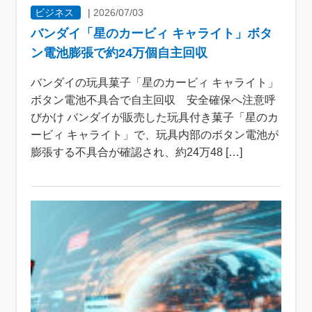
ビジネス
|
2026/07/03
バンダイ「星のカービィ キャライト」ボタ
ン電池膨張で約24万個自主回収
バンダイの玩具菓子「星のカービィ キャライト」
ボタン電池不具合で自主回収 安全確保へ注意呼
びかけ バンダイが販売した玩具付き菓子「星のカ
ービィ キャライト」で、玩具内部のボタン電池が
膨張する不具合が確認され、約24万48 […]