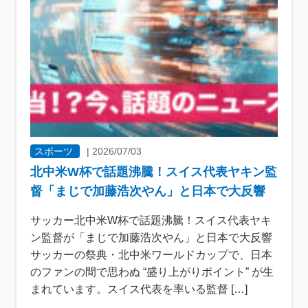
スポーツ
|
2026/07/03
北中米W杯で話題沸騰！スイス代表ヤキン監
督「まじで加藤浩次やん」と日本で大反響
サッカー北中米W杯で話題沸騰！スイス代表ヤキ
ン監督が「まじで加藤浩次やん」と日本で大反響
サッカーの祭典・北中米ワールドカップで、日本
のファンの間で思わぬ “盛り上がりポイント” が生
まれています。スイス代表を率いる監督 […]