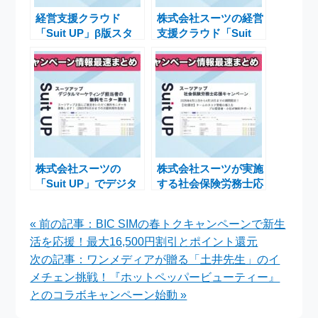
経営支援クラウド
株式会社スーツの経営
「Suit UP」β版スタ
支援クラウド「Suit
ートキャンペーンを
UP」、健康経営担当
2025年6月まで延長す
者向け無料モニター募
るお知らせ
集キャンペーン
株式会社スーツの
株式会社スーツが実施
「Suit UP」でデジタ
する社会保険労務士応
ルマーケティング担当
援キャンペーンとスー
者を無料モニター募集
ツアップの魅力
« 前の記事：BIC SIMの春トクキャンペーンで新生
活を応援！最大16,500円割引とポイント還元
次の記事：ワンメディアが贈る「土井先生」のイ
メチェン挑戦！『ホットペッパービューティー』
とのコラボキャンペーン始動 »