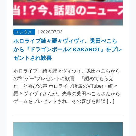
エンタメ
|
2026/07/03
ホロライブ綺々羅々ヴィヴィ、兎田ぺこら
から『ドラゴンボールZ KAKAROT』をプレ
ゼントされ歓喜
ホロライブ・綺々羅々ヴィヴィ、兎田ぺこらから
の“神ゲー”プレゼントに歓喜 「認めてもらえ
た」と喜びの声 ホロライブ所属のVTuber・綺々
羅々ヴィヴィさんが、先輩の兎田ぺこらさんから
ゲームをプレゼントされ、その喜びを雑談 […]