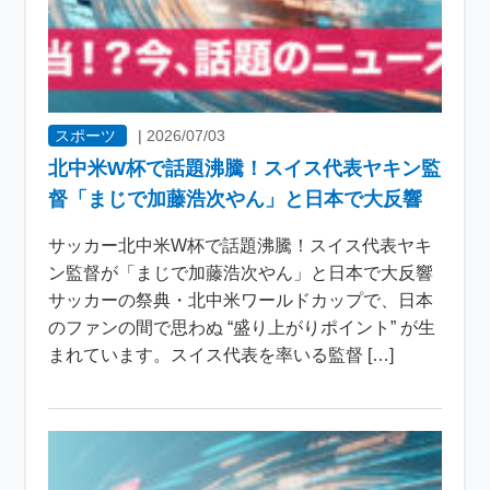
スポーツ
|
2026/07/03
北中米W杯で話題沸騰！スイス代表ヤキン監
督「まじで加藤浩次やん」と日本で大反響
サッカー北中米W杯で話題沸騰！スイス代表ヤキ
ン監督が「まじで加藤浩次やん」と日本で大反響
サッカーの祭典・北中米ワールドカップで、日本
のファンの間で思わぬ “盛り上がりポイント” が生
まれています。スイス代表を率いる監督 […]