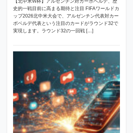
【北中米W杯】アルゼンチン対カーボベルデ、歴
史的一戦目前に高まる期待と注目 FIFAワールドカ
ップ2026北中米大会で、アルゼンチン代表対カー
ボベルデ代表という注目のカードがラウンド32で
実現します。ラウンド32の一回戦 […]