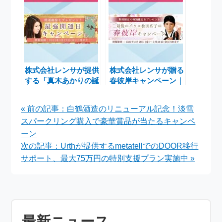
株式会社レンサが提供
株式会社レンサが贈る
する「真木あかりの誕
春彼岸キャンペーン｜
生日占い」で最強開運
松田広子の運勢鑑定で
日キャンペーン実施中
運を引き寄せるチャン
« 前の記事：白鶴酒造のリニューアル記念！淡雪
ス
スパークリング購入で豪華賞品が当たるキャンペ
ーン
次の記事：Urthが提供するmetatellでのDOOR移行
サポート、最大75万円の特別支援プラン実施中 »
最新ニュース