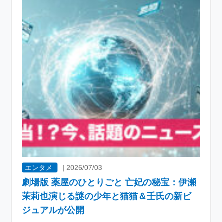
エンタメ
|
2026/07/03
劇場版 薬屋のひとりごと 亡妃の秘宝：伊瀬
茉莉也演じる謎の少年と猫猫＆壬氏の新ビ
ジュアルが公開