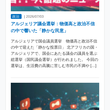
政治
|
2026/07/03
アルジェリア議会選挙：物価高と政治不信
の中で響いた「静かな民意」
アルジェリアで国会議員選挙 物価高と政治不信
の中で迎えた「静かな投票日」 北アフリカの国・
アルジェリアで、国会にあたる議会の議員を選ぶ
総選挙（国民議会選挙）が行われました。 今回の
選挙は、生活費の高騰に苦しむ市民の不満や […]