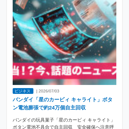
ビジネス
|
2026/07/03
バンダイ「星のカービィ キャライト」ボタ
ン電池膨張で約24万個自主回収
バンダイの玩具菓子「星のカービィ キャライト」
ボタン電池不具合で自主回収 安全確保へ注意呼