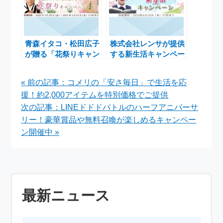
青森イタコ・松田広子
株式会社レンサが提供
が贈る「花祭りキャン
する新生活キャンペー
ペーン」で心願成就の
ンで運勢を占うチャン
御守りを手に入れるチ
ス
« 前の記事：コメリの「安さ毎日」で生活を応
ャンス
援！約2,000アイテムを特別価格でご提供
次の記事：LINEドドドバトルのハーフアニバーサ
リー！豪華賞品や無料召喚が楽しめるキャンペー
ン開催中 »
最新ニュース