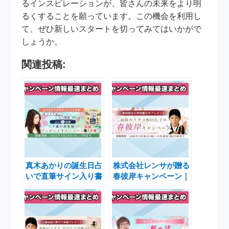
るインスピレーションが、皆さんの未来をより明
るくすることを願っています。この機会を利用し
て、ぜひ新しいスタートを切ってみてはいかがで
しょうか。
関連投稿:
真木あかりの誕生日占
株式会社レンサが贈る
いで直筆サイン入り書
春彼岸キャンペーン｜
籍をゲットするキャン
松田広子の運勢鑑定で
ペーン実施中
運を引き寄せるチャン
ス