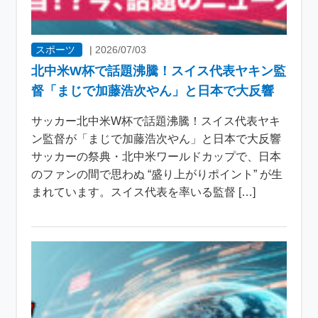
スポーツ
|
2026/07/03
北中米W杯で話題沸騰！スイス代表ヤキン監
督「まじで加藤浩次やん」と日本で大反響
サッカー北中米W杯で話題沸騰！スイス代表ヤキ
ン監督が「まじで加藤浩次やん」と日本で大反響
サッカーの祭典・北中米ワールドカップで、日本
のファンの間で思わぬ “盛り上がりポイント” が生
まれています。スイス代表を率いる監督 […]