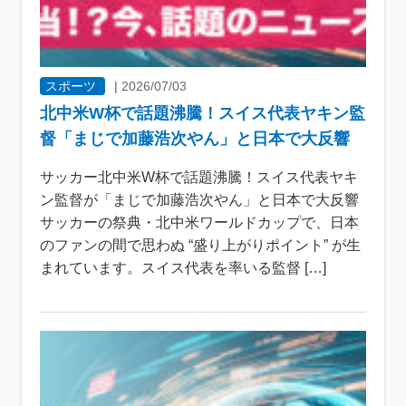
スポーツ
|
2026/07/03
北中米W杯で話題沸騰！スイス代表ヤキン監
督「まじで加藤浩次やん」と日本で大反響
サッカー北中米W杯で話題沸騰！スイス代表ヤキ
ン監督が「まじで加藤浩次やん」と日本で大反響
サッカーの祭典・北中米ワールドカップで、日本
のファンの間で思わぬ “盛り上がりポイント” が生
まれています。スイス代表を率いる監督 […]