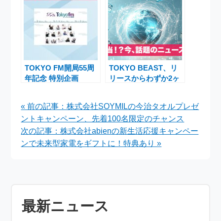
アチケット獲得のチャ
ンス
TOKYO FM開局55周
TOKYO BEAST、リ
年記念 特別企画
リースからわずか2ヶ
『TOKYO FMとわた
月半でサービス終了を
し』が贈る感動のエピ
発表
« 前の記事：株式会社SOYMILの今治タオルプレゼ
ソードとプレゼント
ントキャンペーン、先着100名限定のチャンス
次の記事：株式会社abienの新生活応援キャンペー
ンで未来型家電をギフトに！特典あり »
最新ニュース