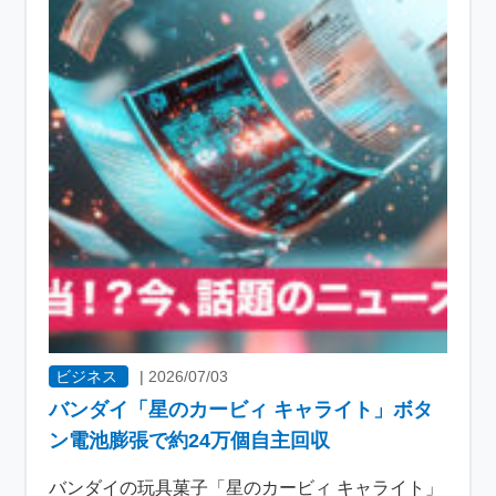
ビジネス
|
2026/07/03
バンダイ「星のカービィ キャライト」ボタ
ン電池膨張で約24万個自主回収
バンダイの玩具菓子「星のカービィ キャライト」