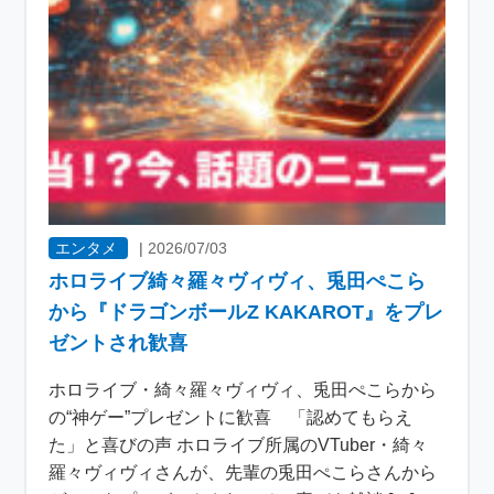
エンタメ
|
2026/07/03
ホロライブ綺々羅々ヴィヴィ、兎田ぺこら
から『ドラゴンボールZ KAKAROT』をプレ
ゼントされ歓喜
ホロライブ・綺々羅々ヴィヴィ、兎田ぺこらから
の“神ゲー”プレゼントに歓喜 「認めてもらえ
た」と喜びの声 ホロライブ所属のVTuber・綺々
羅々ヴィヴィさんが、先輩の兎田ぺこらさんから