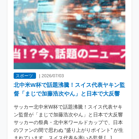
スポーツ
|
2026/07/03
北中米W杯で話題沸騰！スイス代表ヤキン監
督「まじで加藤浩次やん」と日本で大反響
サッカー北中米W杯で話題沸騰！スイス代表ヤキ
ン監督が「まじで加藤浩次やん」と日本で大反響
サッカーの祭典・北中米ワールドカップで、日本
のファンの間で思わぬ “盛り上がりポイント” が生
まれています。スイス代表を率いる監督 […]