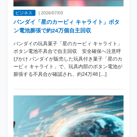
ビジネス
|
2026/07/03
バンダイ「星のカービィ キャライト」ボタ
ン電池膨張で約24万個自主回収
バンダイの玩具菓子「星のカービィ キャライト」
ボタン電池不具合で自主回収 安全確保へ注意呼
びかけ バンダイが販売した玩具付き菓子「星のカ
ービィ キャライト」で、玩具内部のボタン電池が
膨張する不具合が確認され、約24万48 […]