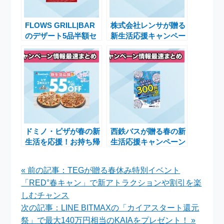
FLOWS GRILL|BAR
株式会社レンサが贈る
のデザート5品半額セ
新生活応援キャンペー
ール！自家製スイーツ
ン｜ホロスコープで運
をお得に楽しむチャン
勢を占う特典付き
ス
ドミノ・ピザが春の新
西鉄バスが贈る春の新
生活を応援！お持ち帰
生活応援キャンペーン
りピザが55％OFFに
で1日フリー乗車券が
なるキャンペーン開催
300円に
« 前の記事：TEGが贈る春休み特別イベント
「RED°春キャン」で新アトラクションや割引を楽
しむチャンス
次の記事：LINE BITMAXの「カイアスタート還元
祭」で最大140万円相当のKAIAをプレゼント！ »