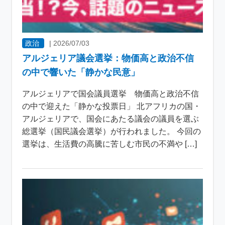
政治
|
2026/07/03
アルジェリア議会選挙：物価高と政治不信
の中で響いた「静かな民意」
アルジェリアで国会議員選挙 物価高と政治不信
の中で迎えた「静かな投票日」 北アフリカの国・
アルジェリアで、国会にあたる議会の議員を選ぶ
総選挙（国民議会選挙）が行われました。 今回の
選挙は、生活費の高騰に苦しむ市民の不満や […]