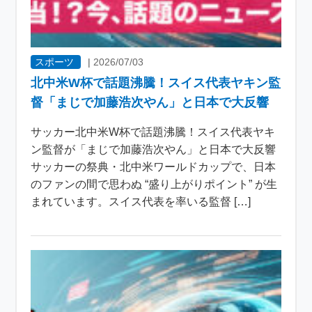
スポーツ
|
2026/07/03
北中米W杯で話題沸騰！スイス代表ヤキン監
督「まじで加藤浩次やん」と日本で大反響
サッカー北中米W杯で話題沸騰！スイス代表ヤキ
ン監督が「まじで加藤浩次やん」と日本で大反響
サッカーの祭典・北中米ワールドカップで、日本
のファンの間で思わぬ “盛り上がりポイント” が生
まれています。スイス代表を率いる監督 […]