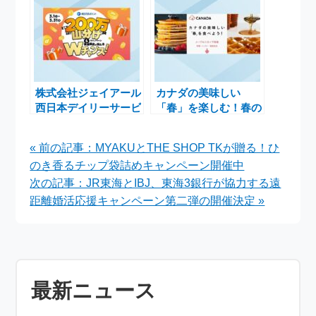
価値を強化する施策
株式会社ジェイアール
カナダの美味しい
西日本デイリーサービ
「春」を楽しむ！春の
スネット、エキマルシ
カナダフェアで15%オ
ェで200万ポイント山
フクーポン配布中
« 前の記事：MYAKUとTHE SHOP TKが贈る！ひ
分け＆豪華景品のチャ
のき香るチップ袋詰めキャンペーン開催中
ンス
次の記事：JR東海とIBJ、東海3銀行が協力する遠
距離婚活応援キャンペーン第二弾の開催決定 »
最新ニュース