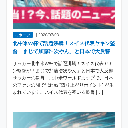
スポーツ
|
2026/07/03
北中米W杯で話題沸騰！スイス代表ヤキン監
督「まじで加藤浩次やん」と日本で大反響
サッカー北中米W杯で話題沸騰！スイス代表ヤキ
ン監督が「まじで加藤浩次やん」と日本で大反響
サッカーの祭典・北中米ワールドカップで、日本
のファンの間で思わぬ “盛り上がりポイント” が生
まれています。スイス代表を率いる監督 […]