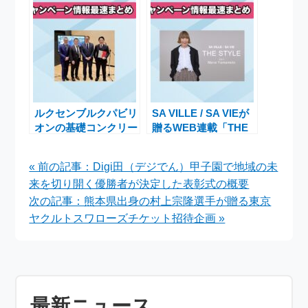
DX第5弾の公募開始
もしろい Vol.2」3月1
日限定配布開始
ルクセンブルクパビリ
SA VILLE / SA VIEが
オンの基礎コンクリー
贈るWEB連載「THE
トブロックを日本国内
STYLE Vol.5」山本マ
で100％リユースする
ナのスタイリング術公
« 前の記事：Digi田（デジでん）甲子園で地域の未
新たな挑戦
開中
来を切り開く優勝者が決定した表彰式の概要
次の記事：熊本県出身の村上宗隆選手が贈る東京
ヤクルトスワローズチケット招待企画 »
最新ニュース