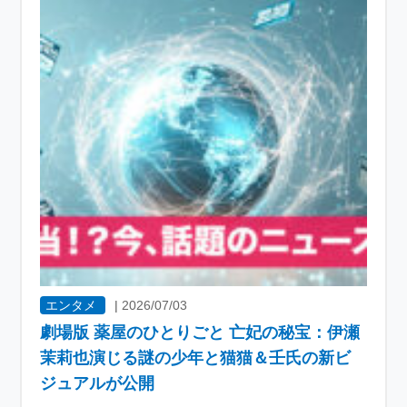
エンタメ
|
2026/07/03
劇場版 薬屋のひとりごと 亡妃の秘宝：伊瀬
茉莉也演じる謎の少年と猫猫＆壬氏の新ビ
ジュアルが公開