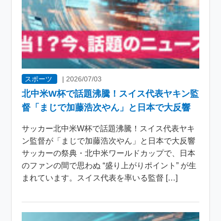
スポーツ
|
2026/07/03
北中米W杯で話題沸騰！スイス代表ヤキン監
督「まじで加藤浩次やん」と日本で大反響
サッカー北中米W杯で話題沸騰！スイス代表ヤキ
ン監督が「まじで加藤浩次やん」と日本で大反響
サッカーの祭典・北中米ワールドカップで、日本
のファンの間で思わぬ “盛り上がりポイント” が生
まれています。スイス代表を率いる監督 […]