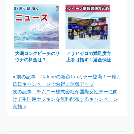
ート1周年記念特別宿
ートが春の特別メニュ
泊プランのご案内
ーをシグネチャーレス
トランで提供開始
大磯ロングビーチのサ
アサヒゼロの満足度向
ウナの料金は？
上を目指す！返金保証
付きの期間限定キャン
ペーン展開
« 前の記事：Cafunéの新色Tanカラー登場！一粒万
倍日キャンペーンでお得に運気アップ
次の記事：チムニー株式会社が国際女性デーに向
けて生理用ナプキンを無料配布するキャンペーン
実施 »