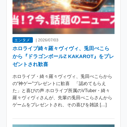
エンタメ
|
2026/07/03
ホロライブ綺々羅々ヴィヴィ、兎田ぺこら
から『ドラゴンボールZ KAKAROT』をプレ
ゼントされ歓喜
ホロライブ・綺々羅々ヴィヴィ、兎田ぺこらから
の“神ゲー”プレゼントに歓喜 「認めてもらえ
た」と喜びの声 ホロライブ所属のVTuber・綺々
羅々ヴィヴィさんが、先輩の兎田ぺこらさんから
ゲームをプレゼントされ、その喜びを雑談 […]