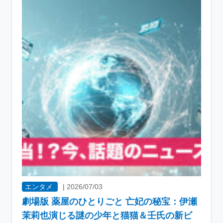
エンタメ
|
2026/07/03
劇場版 薬屋のひとりごと 亡妃の秘宝：伊瀬
茉莉也演じる謎の少年と猫猫＆壬氏の新ビ