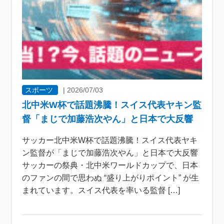
スポーツ
|
2026/07/03
北中米W杯で話題沸騰！スイス代表ヤキン監
督「まじで加藤浩次やん」と日本で大反響
サッカー北中米W杯で話題沸騰！スイス代表ヤキ
ン監督が「まじで加藤浩次やん」と日本で大反響
サッカーの祭典・北中米ワールドカップで、日本
のファンの間で思わぬ “盛り上がりポイント” が生
まれています。スイス代表を率いる監督 […]