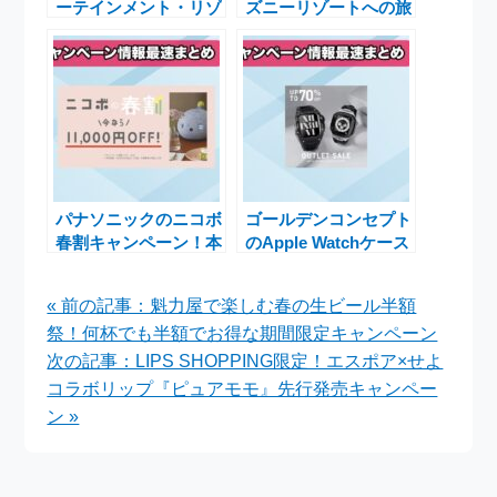
ーテインメント・リゾ
ズニーリゾートへの旅
ートが春の特別メニュ
を応援！9月30日まで
ーをシグネチャーレス
の特別キャンペーン実
トランで提供開始
施中
パナソニックのニコボ
ゴールデンコンセプト
春割キャンペーン！本
のApple Watchケース
体11,000円OFFで新生
が最大70％OFF！特
活を応援
別なOUTLET SALE開
« 前の記事：魁力屋で楽しむ春の生ビール半額
催中
祭！何杯でも半額でお得な期間限定キャンペーン
次の記事：LIPS SHOPPING限定！エスポア×せよ
コラボリップ『ピュアモモ』先行発売キャンペー
ン »