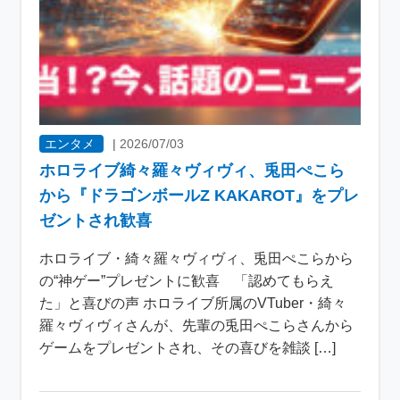
エンタメ
|
2026/07/03
ホロライブ綺々羅々ヴィヴィ、兎田ぺこら
から『ドラゴンボールZ KAKAROT』をプレ
ゼントされ歓喜
ホロライブ・綺々羅々ヴィヴィ、兎田ぺこらから
の“神ゲー”プレゼントに歓喜 「認めてもらえ
た」と喜びの声 ホロライブ所属のVTuber・綺々
羅々ヴィヴィさんが、先輩の兎田ぺこらさんから
ゲームをプレゼントされ、その喜びを雑談 […]