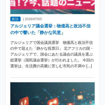
政治
|
2026/07/03
アルジェリア議会選挙：物価高と政治不信
の中で響いた「静かな民意」
アルジェリアで国会議員選挙 物価高と政治不信
の中で迎えた「静かな投票日」 北アフリカの国・
アルジェリアで、国会にあたる議会の議員を選ぶ
総選挙（国民議会選挙）が行われました。 今回の
選挙は、生活費の高騰に苦しむ市民の不満や […]