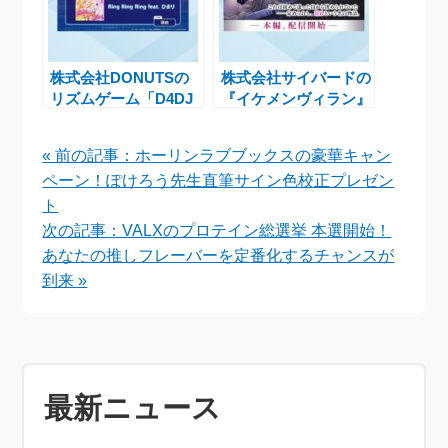
株式会社DONUTSの
株式会社サイバードの
リズムゲーム「D4DJ
『イケメンヴィラン』
Groovy Mix」に新曲
ヴィクトルの本編配信
「Ring Ring Ring
記念イベント開催中
« 前の記事：ホーリンラブブックスの豪華キャン
feat. ひまり」を実
ペーン！ぽけろう先生直筆サイン色校正プレゼン
装！
ト
次の記事：VALXのプロテイン総選挙 本選開始！
あなたの推しフレーバーを定番化するチャンスが
到来 »
最新ニュース