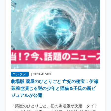
エンタメ
|
2026/07/03
劇場版 薬屋のひとりごと 亡妃の秘宝：伊瀬
茉莉也演じる謎の少年と猫猫＆壬氏の新ビ
ジュアルが公開
「薬屋のひとりごと」初の劇場版が決定 タイト