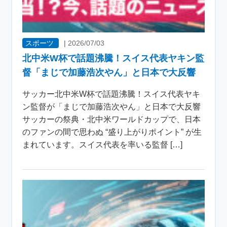
スポーツ
|
2026/07/03
北中米W杯で話題沸騰！スイス代表ヤキン監
督「まじで加藤浩次やん」と日本で大反響
サッカー北中米W杯で話題沸騰！スイス代表ヤキ
ン監督が「まじで加藤浩次やん」と日本で大反響
サッカーの祭典・北中米ワールドカップで、日本
のファンの間で思わぬ “盛り上がりポイント” が生
まれています。スイス代表を率いる監督 […]