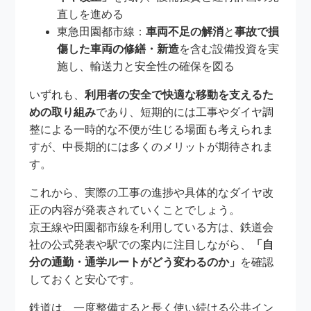
直しを進める
東急田園都市線：
車両不足の解消
と
事故で損
傷した車両の修繕・新造
を含む設備投資を実
施し、輸送力と安全性の確保を図る
いずれも、
利用者の安全で快適な移動を支えるた
めの取り組み
であり、短期的には工事やダイヤ調
整による一時的な不便が生じる場面も考えられま
すが、中長期的には多くのメリットが期待されま
す。
これから、実際の工事の進捗や具体的なダイヤ改
正の内容が発表されていくことでしょう。
京王線や田園都市線を利用している方は、鉄道会
社の公式発表や駅での案内に注目しながら、
「自
分の通勤・通学ルートがどう変わるのか」
を確認
しておくと安心です。
鉄道は、一度整備すると長く使い続ける公共イン