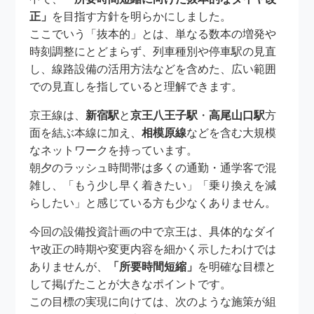
正」
を目指す方針を明らかにしました。
ここでいう「抜本的」とは、単なる数本の増発や
時刻調整にとどまらず、列車種別や停車駅の見直
し、線路設備の活用方法などを含めた、広い範囲
での見直しを指していると理解できます。
京王線は、
新宿駅
と
京王八王子駅
・
高尾山口駅
方
面を結ぶ本線に加え、
相模原線
などを含む大規模
なネットワークを持っています。
朝夕のラッシュ時間帯は多くの通勤・通学客で混
雑し、「もう少し早く着きたい」「乗り換えを減
らしたい」と感じている方も少なくありません。
今回の設備投資計画の中で京王は、具体的なダイ
ヤ改正の時期や変更内容を細かく示したわけでは
ありませんが、
「所要時間短縮」
を明確な目標と
して掲げたことが大きなポイントです。
この目標の実現に向けては、次のような施策が組