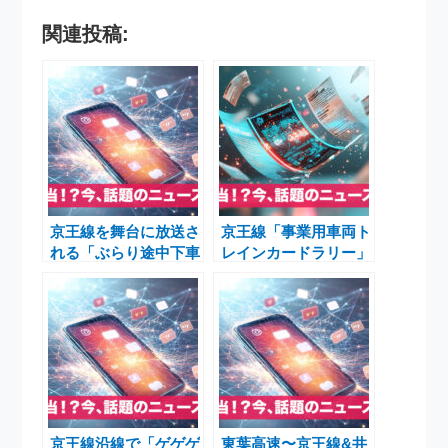
関連投稿:
京王線を舞台に放送さ
京王線「事業用車両ト
れる「ぶらり途中下車
レインカードラリー」
の旅」特集｜検査で見
開催！乗れない電車の
守られる沿線と地域の
魅力を巡る夏のイベン
魅力
ト
京王線沿線で「ゲゲゲ
東葉高速〜京王線&井