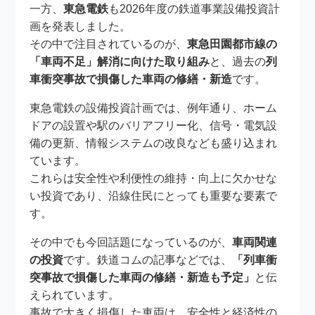
一方、
東急電鉄
も2026年度の鉄道事業設備投資計
画を発表しました。
その中で注目されているのが、
東急田園都市線の
「車両不足」解消に向けた取り組み
と、過去の
列
車衝突事故で損傷した車両の修繕・新造
です。
東急電鉄の設備投資計画では、例年通り、ホーム
ドアの設置や駅のバリアフリー化、信号・電気設
備の更新、情報システムの改良なども盛り込まれ
ています。
これらは安全性や利便性の維持・向上に欠かせな
い投資であり、沿線住民にとっても重要な要素で
す。
その中でも今回話題になっているのが、
車両関連
の投資
です。鉄道コムの記事などでは、
「列車衝
突事故で損傷した車両の修繕・新造も予定」
と伝
えられています。
事故で大きく損傷した車両は、安全性と経済性の