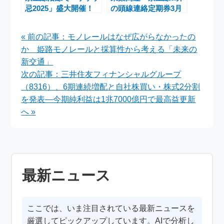
忌2025」盛大開催！
の頭線連絡定期券3月
調布PARCO×鬼太郎
14日発売 北習志野駅
コラボ、限定グッズ＆
で購入可能
« 前の記事：モノレールはなぜ広がらなかったの
スペシャルメニュー情
か 姫路モノレールと採算性から考える「未来の
報も
新交通」
次の記事：三井住友フィナンシャルグループ
（8316）、6期連続増配と自社株買い・株式2分割
を発表―今期純利益は1兆7000億円で最高益更新
へ »
最新ニュース
ここでは、いま注目されている最新ニュースを
厳選してピックアップしています。AIで分析し