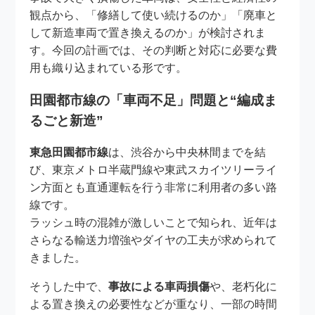
観点から、「修繕して使い続けるのか」「廃車と
して新造車両で置き換えるのか」が検討されま
す。今回の計画では、その判断と対応に必要な費
用も織り込まれている形です。
田園都市線の「車両不足」問題と“編成ま
るごと新造”
東急田園都市線
は、渋谷から中央林間までを結
び、東京メトロ半蔵門線や東武スカイツリーライ
ン方面とも直通運転を行う非常に利用者の多い路
線です。
ラッシュ時の混雑が激しいことで知られ、近年は
さらなる輸送力増強やダイヤの工夫が求められて
きました。
そうした中で、
事故による車両損傷
や、老朽化に
よる置き換えの必要性などが重なり、一部の時間