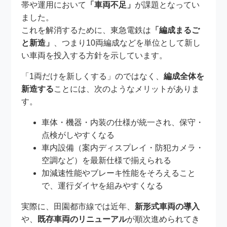
帯や運用において
「車両不足」
が課題となってい
ました。
これを解消するために、東急電鉄は
「編成まるご
と新造」
、つまり10両編成などを単位として新し
い車両を投入する方針を示しています。
「1両だけを新しくする」のではなく、
編成全体を
新造する
ことには、次のようなメリットがありま
す。
車体・機器・内装の仕様が統一され、保守・
点検がしやすくなる
車内設備（案内ディスプレイ・防犯カメラ・
空調など）を最新仕様で揃えられる
加減速性能やブレーキ性能をそろえること
で、運行ダイヤを組みやすくなる
実際に、田園都市線では近年、
新形式車両の導入
や、
既存車両のリニューアル
が順次進められてき