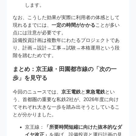
します。
なお、こうした効果が実際に利用者の体感として
現れるまでには、
一定の時間がかかる
ことが多い
点には注意が必要です。
設備投資計画は複数年にわたるプロジェクトであ
り、計画→設計→工事→試験→本格運用という段
階を踏むためです。
まとめ：京王線・田園都市線の「次の一
歩」を見守る
今回のニュースでは、
京王電鉄
と
東急電鉄
とい
う、首都圏の重要な私鉄2社が、2026年度に向け
てそれぞれ大きな一歩を踏み出そうとしているこ
とが分かりました。
京王線：
「所要時間短縮に向けた抜本的なダ
イヤ改正」
を掲げ、設備投資と運行計画の見