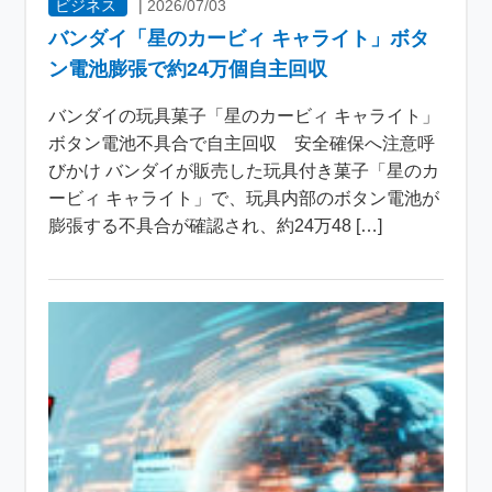
ビジネス
|
2026/07/03
バンダイ「星のカービィ キャライト」ボタ
ン電池膨張で約24万個自主回収
バンダイの玩具菓子「星のカービィ キャライト」
ボタン電池不具合で自主回収 安全確保へ注意呼
びかけ バンダイが販売した玩具付き菓子「星のカ
ービィ キャライト」で、玩具内部のボタン電池が
膨張する不具合が確認され、約24万48 […]