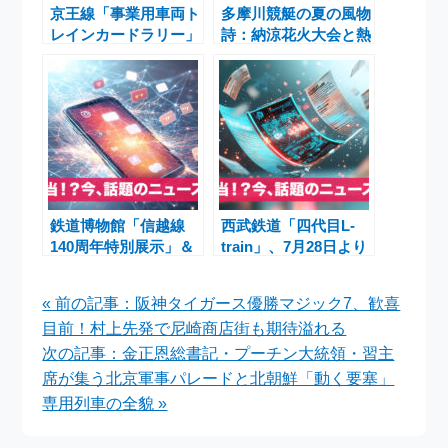
京王線「事業用車両ト
多摩川競艇の夏の風物
レインカードラリー」
詩：納涼花火大会と熱
開催！乗れない電車の
戦続くボートレース情
魅力を巡る夏のイベン
報
ト
鉄道博物館「信越線
西武鉄道「四代目L-
140周年特別展示」＆
train」、7月28日より
田園都市線「8500
みなとみらい線直通運
系」吊り輪照明
転を開始
« 前の記事：阪神タイガース優勝マジック7、歓喜
「WA」発売が話題
目前！村上先発で尼崎商店街も期待溢れる
次の記事：金正恩総書記・プーチン大統領・習主
席が集う北京軍事パレードと北朝鮮「動く要塞」
専用列車の全貌 »