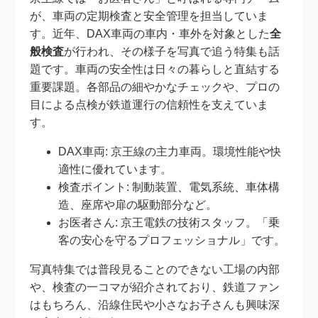
が、車両の定期検査と安全管理を担当していま
す。近年、DAX車両の車内・車外を対象とした
全
般検査
が行われ、その様子を写真で追う特集も話
題です。車両の安全性は日々の暮らしと直結する
重要課題。各部品の細やかなチェックや、プロの
目による点検が鉄道運行の信頼性を支えていま
す。
DAX車両: 京王線の主力車両。環境性能や快
適性に優れています。
検査ポイント: 制動装置、電気系統、車体構
造、座席や扉の駆動部分など。
お医者さん: 京王電鉄の技術スタッフ。「乗
客の安心を守るプロフェッショナル」です。
写真特集では普段見ることのできない工場の内部
や、検査の一コマが紹介されており、鉄道ファン
はもちろん、沿線住民や小さなお子さんも興味深