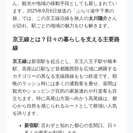
ん、観光や地域の移動手段としても親しまれてい
ます。2025年9月6日放送の「ぶらり途中下車の
旅」では、この京王線沿線を旅人の
太川陽介
さん
が訪れ、駅ごとの地域の魅力をひも解きます。
京王線とは？日々の暮らしを支える主要路
線
京王線
は新宿駅を起点とし、京王八王子駅や橋本
駅、高尾山口駅など首都圏西部を広域に網羅する
カテゴリーの異なる支線路線をもつ鉄道です。朝
晩のラッシュ時には多くの通勤客を乗せ、昼間は
観光やショッピング目的の家族連れや行楽客も目
立ちます。特に高尾山方面へ向かう高尾線は、都
心から自然を感じられるルートとして根強い人気
を誇ります。
新宿駅
: 言わずと知れた都心の玄関口。日々
多くの乗客が利用します。