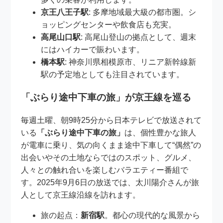
京王八王子駅
: 多摩地域最大級の都市圏。シ
ョッピングセンターや飲食店も充実。
高尾山口駅
: 高尾山登山の拠点として、週末
にはハイカーで賑わいます。
橋本駅
: 神奈川県相模原市、リニア新幹線新
駅の予定地としても注目されています。
「ぶらり途中下車の旅」が京王線を巡る
毎週土曜、朝9時25分から日本テレビで放送されて
いる
「ぶらり途中下車の旅」
は、個性豊かな旅人
が電車に乗り、気の向くまま途中下車して“偶然”の
出会いやその土地ならではのスポット、グルメ、
人々との触れ合いを楽しむバラエティー番組で
す。2025年9月6日の放送では、太川陽介さんが旅
人として京王線沿線を訪れます。
旅の起点：
新宿駅
。都心の現代的な風景から