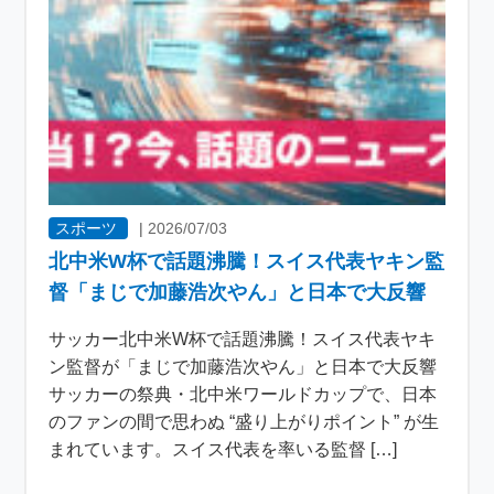
スポーツ
|
2026/07/03
北中米W杯で話題沸騰！スイス代表ヤキン監
督「まじで加藤浩次やん」と日本で大反響
サッカー北中米W杯で話題沸騰！スイス代表ヤキ
ン監督が「まじで加藤浩次やん」と日本で大反響
サッカーの祭典・北中米ワールドカップで、日本
のファンの間で思わぬ “盛り上がりポイント” が生
まれています。スイス代表を率いる監督 […]