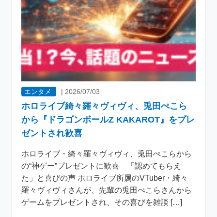
エンタメ
|
2026/07/03
ホロライブ綺々羅々ヴィヴィ、兎田ぺこら
から『ドラゴンボールZ KAKAROT』をプレ
ゼントされ歓喜
ホロライブ・綺々羅々ヴィヴィ、兎田ぺこらから
の“神ゲー”プレゼントに歓喜 「認めてもらえ
た」と喜びの声 ホロライブ所属のVTuber・綺々
羅々ヴィヴィさんが、先輩の兎田ぺこらさんから
ゲームをプレゼントされ、その喜びを雑談 […]