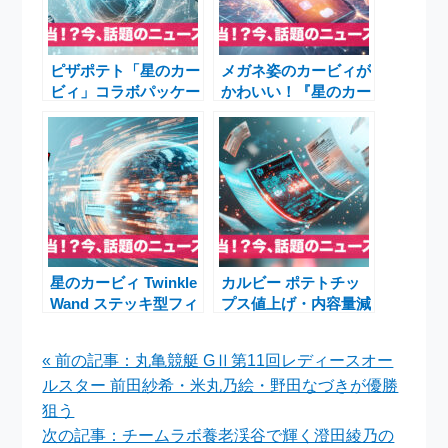
ピザポテト「星のカー
メガネ姿のカービィが
ビィ」コラボパッケー
かわいい！『星のカー
ジ新登場！期間限定コ
ビィ』プライズ
ンビニ発売
「Kirby★Diary
home」で癒しのおう
ち時間
星のカービィ Twinkle
カルビー ポテトチッ
Wand ステッキ型フィ
プス値上げ・内容量減
ギュア発売＆グラニフ
少 ― ステルス値上げ
コラボアパレル追加予
と高齢化社会の関係を
« 前の記事：丸亀競艇 GⅡ第11回レディースオー
約
考える
ルスター 前田紗希・米丸乃絵・野田なづきが優勝
狙う
次の記事：チームラボ養老渓谷で輝く澄田綾乃の