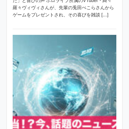
た」と喜びの声 ホロライブ所属のVTuber・綺々
羅々ヴィヴィさんが、先輩の兎田ぺこらさんから
ゲームをプレゼントされ、その喜びを雑談 […]