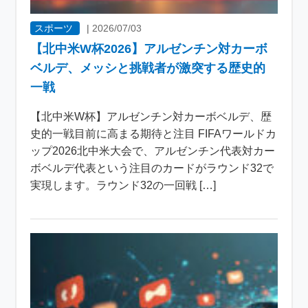
スポーツ
|
2026/07/03
【北中米W杯2026】アルゼンチン対カーボ
ベルデ、メッシと挑戦者が激突する歴史的
一戦
【北中米W杯】アルゼンチン対カーボベルデ、歴
史的一戦目前に高まる期待と注目 FIFAワールドカ
ップ2026北中米大会で、アルゼンチン代表対カー
ボベルデ代表という注目のカードがラウンド32で
実現します。ラウンド32の一回戦 […]