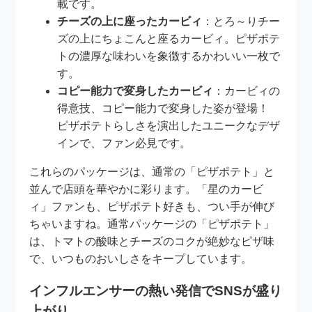
載です。
チーズの上に座ったカービィ
：とろ～りチー
ズの上にちょこんと座るカービィ。ピザポテ
トの濃厚な味わいを象徴するかわいい一枚で
す。
コピー能力で変身したカービィ
：カービィの
得意技、コピー能力で変身した姿が登場！
ピザポテトらしさを演出したユニークなデザ
インで、ファン必見です。
これらのパッケージは、通常の「ピザポテト」と
並んで店頭を華やかに彩ります。「星のカービ
ィ」ファンも、ピザポテト好きも、つい手が伸び
ちゃいますね。通常パッケージの「ピザポテト」
は、トマトの酸味とチーズのコクが絶妙なピザ味
で、いつものおいしさをキープしています。
インフルエンサーの熱い発信でSNSが盛り
上がり