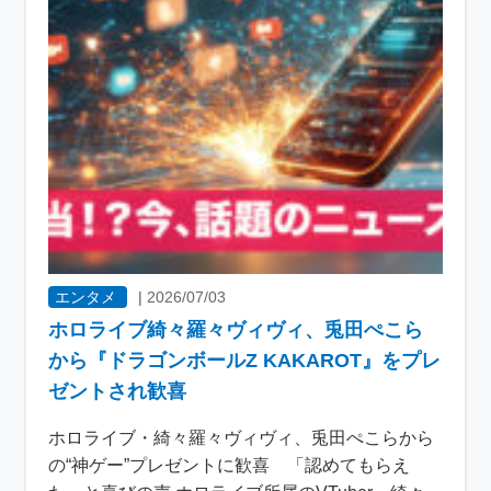
エンタメ
|
2026/07/03
ホロライブ綺々羅々ヴィヴィ、兎田ぺこら
から『ドラゴンボールZ KAKAROT』をプレ
ゼントされ歓喜
ホロライブ・綺々羅々ヴィヴィ、兎田ぺこらから
の“神ゲー”プレゼントに歓喜 「認めてもらえ