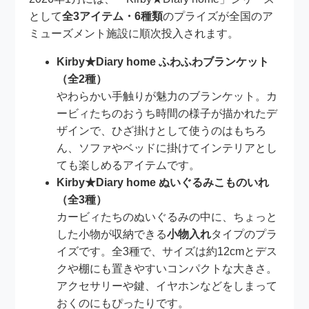
として
全3アイテム・6種類
のプライズが全国のア
ミューズメント施設に順次投入されます。
Kirby★Diary home ふわふわブランケット
（全2種）
やわらかい手触りが魅力のブランケット。カ
ービィたちのおうち時間の様子が描かれたデ
ザインで、ひざ掛けとして使うのはもちろ
ん、ソファやベッドに掛けてインテリアとし
ても楽しめるアイテムです。
Kirby★Diary home ぬいぐるみこものいれ
（全3種）
カービィたちのぬいぐるみの中に、ちょっと
した小物が収納できる
小物入れ
タイプのプラ
イズです。全3種で、サイズは約12cmとデス
クや棚にも置きやすいコンパクトな大きさ。
アクセサリーや鍵、イヤホンなどをしまって
おくのにもぴったりです。