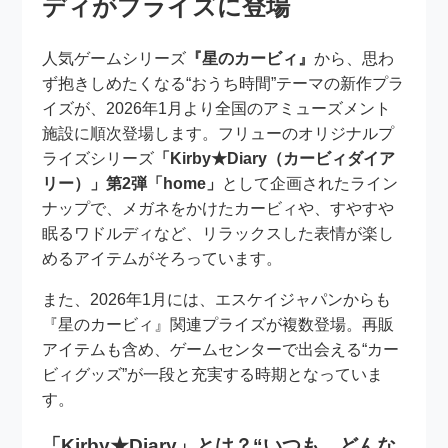
ディがプライズに登場
人気ゲームシリーズ
『星のカービィ』
から、思わ
ず抱きしめたくなる“おうち時間”テーマの新作プラ
イズが、2026年1月より全国のアミューズメント
施設に順次登場します。フリューのオリジナルプ
ライズシリーズ
「Kirby★Diary（カービィダイア
リー）」第2弾「home」
として企画されたライン
ナップで、メガネをかけたカービィや、すやすや
眠るワドルディなど、リラックスした表情が楽し
めるアイテムがそろっています。
また、2026年1月には、エスケイジャパンからも
『星のカービィ』関連プライズが複数登場。再販
アイテムも含め、ゲームセンターで出会える“カー
ビィグッズ”が一段と充実する時期となっていま
す。
「Kirby★Diary」とは？“いつも、どんな