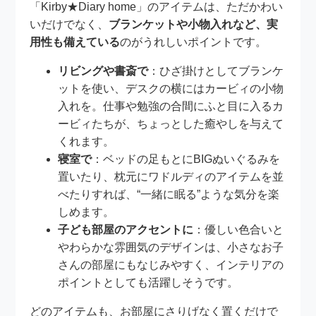
「Kirby★Diary home」のアイテムは、ただかわい
いだけでなく、
ブランケットや小物入れなど、実
用性も備えている
のがうれしいポイントです。
リビングや書斎で
：ひざ掛けとしてブランケ
ットを使い、デスクの横にはカービィの小物
入れを。仕事や勉強の合間にふと目に入るカ
ービィたちが、ちょっとした癒やしを与えて
くれます。
寝室で
：ベッドの足もとにBIGぬいぐるみを
置いたり、枕元にワドルディのアイテムを並
べたりすれば、“一緒に眠る”ような気分を楽
しめます。
子ども部屋のアクセントに
：優しい色合いと
やわらかな雰囲気のデザインは、小さなお子
さんの部屋にもなじみやすく、インテリアの
ポイントとしても活躍しそうです。
どのアイテムも、お部屋にさりげなく置くだけで