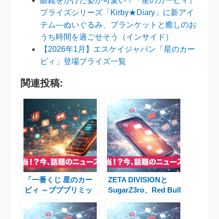
眼鏡をかけた姿が可愛い！『星のカービィ』
プライズシリーズ「Kirby★Diary」に新アイ
テム―ぬいぐるみ、ブランケットと癒しのお
うち時間を過ごせそう（インサイド）
【2026年1月】エスケイジャパン「星のカー
ビィ」登場プライズ一覧
関連投稿:
「一番くじ 星のカー
ZETA DIVISIONと
ビィ ～プププリミッ
SugarZ3ro、Red Bull
クス～」復刻決定！
Home Ground 2025で
11月15日からファミ
世界へ再挑戦｜