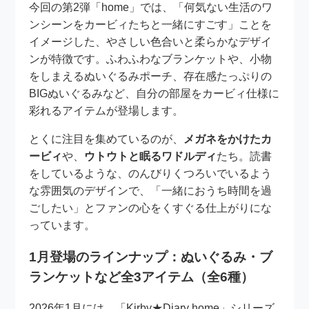
今回の第2弾「home」では、「何気ない生活のワ
ンシーンをカービィたちと一緒にすごす」ことを
イメージした、やさしい色合いと柔らかなデザイ
ンが特徴です。ふわふわなブランケットや、小物
をしまえるぬいぐるみポーチ、存在感たっぷりの
BIGぬいぐるみなど、自分の部屋をカービィ仕様に
彩れるアイテムが登場します。
とくに注目を集めているのが、
メガネをかけたカ
ービィ
や、
ウトウトと眠るワドルディ
たち。読書
をしているような、のんびりくつろいでいるよう
な雰囲気のデザインで、「一緒におうち時間を過
ごしたい」とファンの心をくすぐる仕上がりにな
っています。
1月登場のラインナップ：ぬいぐるみ・ブ
ランケットなど全3アイテム（全6種）
2026年1月には、「Kirby★Diary home」シリーズ