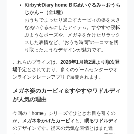
Kirby★Diary home BIGぬいぐるみ～おうち
じかん～（全1種）
おうちでまったり過ごすカービィの姿を大き
なぬいぐるみにしたアイテム。すやすや寝転
ぶようなポーズや、メガネをかけたリラック
スした表情など、“おうち時間”の一コマを切
り取ったようなデザインが魅力です。
これらのプライズは、
2026年1月第2週より順次登
場
予定とされており、多くのゲームセンターやオ
ンラインクレーンアプリで展開されます。
メガネ姿のカービィ＆すやすやワドルディ
が人気の理由
今回の「home」シリーズでひときわ目を引くの
が、
メガネをかけたカービィ
と、
眠るワドルディ
のデザインです。従来の元気な表情とはまた違