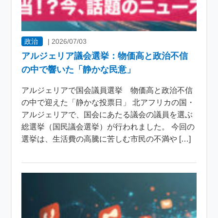
政治
|
2026/07/03
アルジェリア議会選挙：物価高と政治不信
の中で響いた「静かな民意」
アルジェリアで国会議員選挙 物価高と政治不信
の中で迎えた「静かな投票日」 北アフリカの国・
アルジェリアで、国会にあたる議会の議員を選ぶ
総選挙（国民議会選挙）が行われました。 今回の
選挙は、生活費の高騰に苦しむ市民の不満や […]