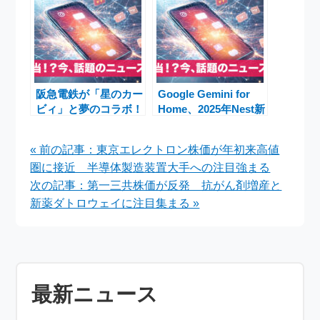
リーマートで順次発売
VALORANTニュース
阪急電鉄が「星のカー
Google Gemini for
ビィ」と夢のコラボ！
Home、2025年Nest新
特別ラッピング電車
製品発表でスマートホ
「カービィ号」運行＆
ームが大変革
« 前の記事：東京エレクトロン株価が年初来高値
限定グッズ発売
圏に接近 半導体製造装置大手への注目強まる
次の記事：第一三共株価が反発 抗がん剤増産と
新薬ダトロウェイに注目集まる »
最新ニュース