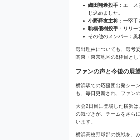
織田翔希投手
：エース
じ込めました。
小野舜友主将
：一塁手
駒橋優樹投手
：リリー
その他のメンバー：奥
選出理由についても、選考
関東・東京地区の6枠目とし
ファンの声と今後の展
横浜駅での応援団出発シーン
も、毎日更新され、ファン
大会2日目に登場した横浜
の気づきが、チームをさら
います。
横浜高校野球部の挑戦を、