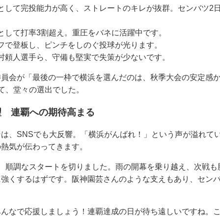
として完投能力が高く、ストレートのキレが抜群。センバツ2
として打率3割超え。重圧をバネに活躍中です。
フで登板し、ピンチをしのぐ投球が光ります。
村頼人選手ら、守備も堅実で失策が少ないです。
委員会が「最後の一枠で横浜を選んだのは、秋季大会の安定感
て、堂々の選出でした。
望 連覇への期待高まる
は、SNSでも大反響。「横浜がんばれ！」という声が溢れて
の熱気が伝わってきます。
は、順調なスタートを切りました。雨の開幕を乗り越え、次戦も
に強くするはずです。阪神園芸さんのような支えもあり、セン
みんなで応援しましょう！連覇達成の日が待ち遠しいですね。