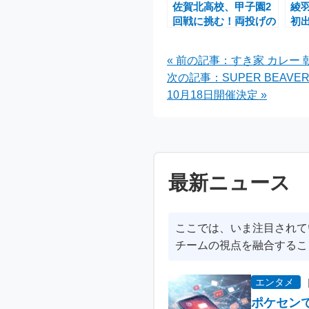
佐賀北高校、甲子園2
綾
回戦に挑む！両投げの
初
秋好選手が紡ぐ苦しみ
浜
と希望の物語
【2
« 前の記事：すき家 カレー 朝
次の記事：SUPER BEAVER、sum
10月18日開催決定 »
最新ニュース
ここでは、いま注目されて
チームの視点を融合するこ
エンタメ
ポケセン