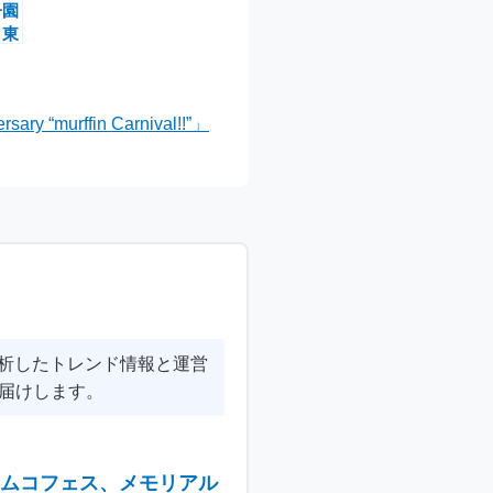
子園
！東
沸い
“murffin Carnival!!”」
分析したトレンド情報と運営
届けします。
ナムコフェス、メモリアル