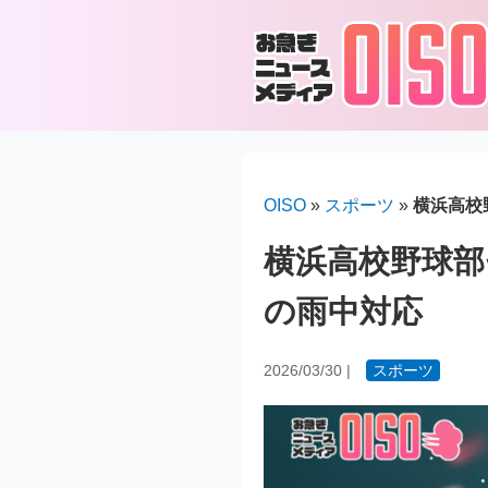
OISO
»
スポーツ
»
横浜高校
横浜高校野球部
の雨中対応
2026/03/30
|
スポーツ