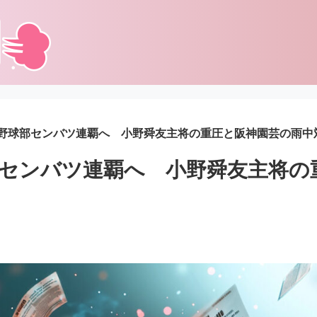
野球部センバツ連覇へ 小野舜友主将の重圧と阪神園芸の雨中
センバツ連覇へ 小野舜友主将の