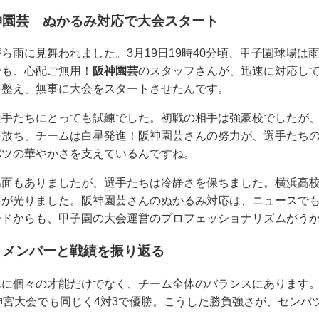
神園芸 ぬかるみ対応で大会スタート
ら雨に見舞われました。3月19日19時40分頃、甲子園球場は
でも、心配ご無用！
阪神園芸
のスタッフさんが、迅速に対応し
を整え、無事に大会をスタートさせたんです。
選手たちにとっても試練でした。初戦の相手は強豪校でしたが
を放ち、チームは白星発進！阪神園芸さんの努力が、選手たち
バツの華やかさを支えているんですね。
場面もありましたが、選手たちは冷静さを保ちました。横浜高
さが光りました。阪神園芸さんのぬかるみ対応は、ニュースで
ードからも、甲子園の大会運営のプロフェッショナリズムがう
 メンバーと戦績を振り返る
単に個々の才能だけでなく、チーム全体のバランスにあります
神宮大会でも同じく4対3で優勝。こうした勝負強さが、センバ