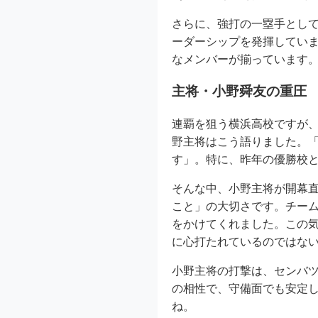
さらに、強打の一塁手とし
ーダーシップを発揮してい
なメンバーが揃っています。
主将・小野舜友の重圧
連覇を狙う横浜高校ですが
野主将はこう語りました。
す」。特に、昨年の優勝校
そんな中、小野主将が開幕
こと」の大切さです。チー
をかけてくれました。この
に心打たれているのではな
小野主将の打撃は、センバ
の相性で、守備面でも安定
ね。