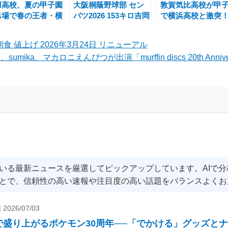
羽高校、夏の甲子園
大阪桐蔭野球部 セン
敦賀気比高校が甲
出場で春の王者・横
バツ2026 153キロ吉岡
で横浜高校と激突
高校から先制の熱戦
貫介と西谷監督の野球
監督の奇襲采配に
025年8月14日】
ノート
た夏の甲子園2025
食 値上げ 2026年3月24日 リニューアル
ika、マカロニえんぴつが出演「murffin discs 20th Anniversary 
いる最新ニュースを厳選してピックアップしています。AIで
とで、信頼性の高い速報や注目度の高い話題をバランスよくお
|
2026/07/03
で盛り上がるポケモン30周年──「でかける」グッズと