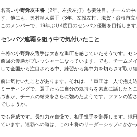
て名高い
小野舜友主将
（2年、左投左打）も要注目。チームの中
ます。他にも、奥村頼人選手（3年、左投左打、滋賀・彦根市立
このメンバーで、19年ぶり4度目のセンバツ優勝を目指します
 センバツ連覇を狙う中で気付いたこと
、主将の小野舜友選手は大きな重圧を感じていたそうです。セ
「前回の優勝がプレッシャーになっています。でも、チームメ
として全国から注目される中、練習から集中力を切らさず取り
直前に気付いたことがあります。それは、「重圧は一人で抱え
ムミーティングで、選手たちに自分の気持ちを素直に話したと
気づきが、チームの結束をさらに強めたようです。ファンの皆
いでしょうか。
ツでも脅威です。長打力が自慢で、相手投手を翻弄します。織
しています。連覇への道は、この主将のリーダーシップにかか