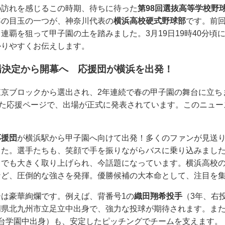
の訪れを感じるこの時期、待ちに待った
第98回選抜高等学校野
年の目玉の一つが、神奈川代表の
横浜高校硬式野球部
です。前回
連覇を狙って甲子園の土を踏みました。3月19日19時40分頃
かりやすくお伝えします。
場決定から開幕へ 応援団が横浜を出発！
東京ブロックから選出され、2年連続で春の甲子園の舞台に立ち
れた応援ページで、出場が正式に発表されています。このニュ
応援団
が横浜駅から甲子園へ向けて出発！多くのファンが見送
した。選手たちも、笑顔で手を振りながらバスに乗り込みまし
スでも大きく取り上げられ、今話題になっています。横浜高校
など、圧倒的な強さを発揮。優勝候補の大本命として、注目を
は豪華絢爛です。例えば、背番号1の
織田翔希投手
（3年、右
岡県北九州市立足立中出身で、強力な投球が期待されます。また
台学園中出身）も、安定したピッチングでチームを支えます。