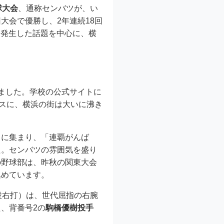
球大会
、通称センバツが、い
大会で優勝し、2年連続18回
に発生した話題を中心に、横
ました。学校の公式サイトに
ースに、横浜の街は大いに沸き
りに集まり、「連覇がんば
た。センバツの雰囲気を盛り
の野球部は、昨秋の関東大会
集めています。
投右打）は、世代屈指の右腕
、背番号2の
駒橋優樹投手