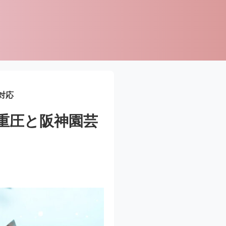
対応
重圧と阪神園芸