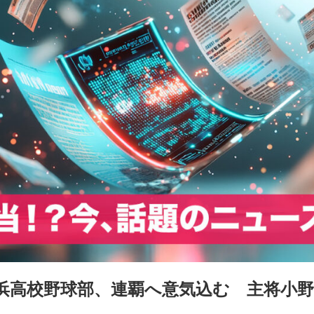
浜高校野球部、連覇へ意気込む 主将小