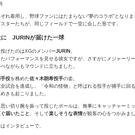
号
ぞれ着用し、野球ファンにはたまらない“夢のコラボ”となりま
プスターたちが、同じフィールドで一堂に会した形です。
に JURINが届けた一球
投げたのはXGのメンバー
JURIN
。
したパフォーマンスを見せる彼女ですが、さすがにメジャーリ
かべながらもマウンドに立ちました。
捕手役
を務めた
佐々木朗希投手
の姿。
完全試合を達成し、「令和の怪物」と呼ばれる投手が捕手に回
よめきも起こりました。
り、思い切り腕を振って投じたボールは、無事にキャッチャーミ
直ぐ届いたこと
、そして
楽しそうな表情
が観客の心をつかみま
Nはインタビューで、