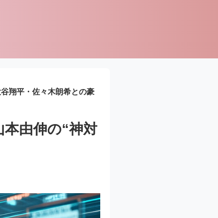
大谷翔平・佐々木朗希との豪
山本由伸の“神対