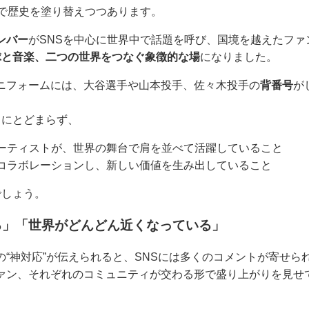
で歴史を塗り替えつつあります。
ンバー
がSNSを中心に世界中で話題を呼び、国境を越えたファ
球と音楽、二つの世界をつなぐ象徴的な場
になりました。
ニフォームには、大谷選手や山本投手、佐々木投手の
背番号
が
スにとどまらず、
ーティストが、世界の舞台で肩を並べて活躍していること
コラボレーションし、新しい価値を生み出していること
でしょう。
る」「世界がどんどん近くなっている」
の“神対応”が伝えられると、SNSには多くのコメントが寄せら
ァン、それぞれのコミュニティが交わる形で盛り上がりを見せ