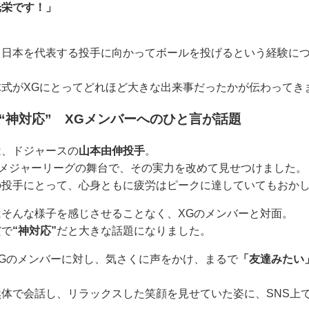
光栄です！」
、日本を代表する投手に向かってボールを投げるという経験に
式がXGにとってどれほど大きな出来事だったかが伝わってき
も“神対応” XGメンバーへのひと言が話題
は、ドジャースの
山本由伸投手
。
メジャーリーグの舞台で、その実力を改めて見せつけました。
の投手にとって、心身ともに疲労はピークに達していてもおか
そんな様子を感じさせることなく、XGのメンバーと対面。
だで
“神対応”
だと大きな話題になりました。
Gのメンバーに対し、気さくに声をかけ、まるで
「友達みたい
体で会話し、リラックスした笑顔を見せていた姿に、SNS上