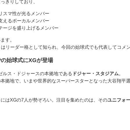
はっきりしており、
リスマ性が光るメンバー
支えるボーカルメンバー
テージを盛り上げるメンバー
います。
）
はリーダー格として知られ、今回の始球式でも代表してコメ
の始球式にXGが登場
ゼルス・ドジャースの本拠地である
ドジャー・スタジアム
。
の本拠地で、いまや世界的なスーパースターとなった大谷翔平
にはXGの7人が勢ぞろい。注目を集めたのは、その
ユニフォ