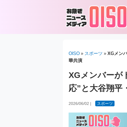
OISO
»
スポーツ
»
XGメン
華共演
XGメンバーが
応”と大谷翔平
2026/06/02
|
スポーツ