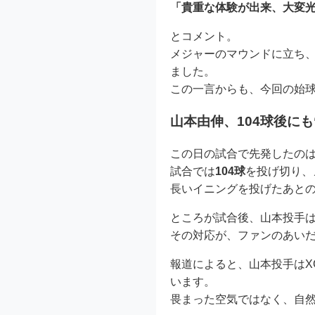
「貴重な体験が出来、大変
とコメント。
メジャーのマウンドに立ち
ました。
この一言からも、今回の始球
山本由伸、104球後に
この日の試合で先発したの
試合では
104球
を投げ切り、
長いイニングを投げたあと
ところが試合後、山本投手は
その対応が、ファンのあい
報道によると、山本投手はX
います。
畏まった空気ではなく、自然