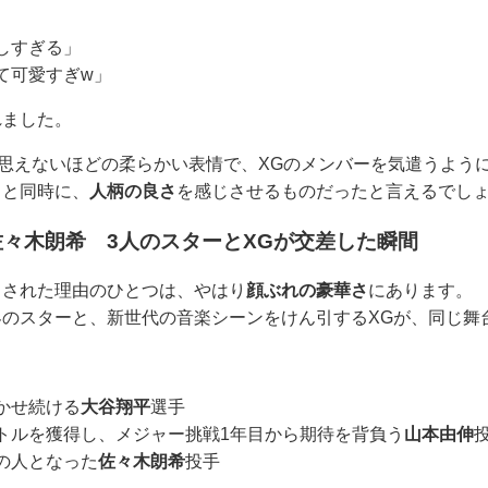
しすぎる」
て可愛すぎw」
れました。
は思えないほどの柔らかい表情で、XGのメンバーを気遣うよう
さ
と同時に、
人柄の良さ
を感じさせるものだったと言えるでし
々木朗希 3人のスターとXGが交差した瞬間
目された理由のひとつは、やはり
顔ぶれの豪華さ
にあります。
のスターと、新世代の音楽シーンをけん引するXGが、同じ舞
かせ続ける
大谷翔平
選手
トルを獲得し、メジャー挑戦1年目から期待を背負う
山本由伸
の人となった
佐々木朗希
投手