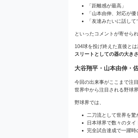
「距離感が最高」
「山本由伸、対応が優
「友達みたいに話して
といったコメントが寄せら
104球を投げ終えた直後と
スリートとしての器の大き
大谷翔平・山本由伸・佐
今回の出来事がここまで注
世界中から注目される野球界
野球界では、
二刀流として世界を驚
日本球界で数々のタイ
完全試合達成で一躍時