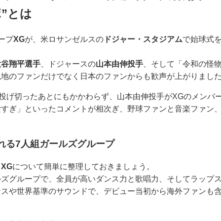
”とは
ープ
XG
が、米ロサンゼルスの
ドジャー・スタジアム
で始球式
大谷翔平選手
、ドジャースの
山本由伸投手
、そして「令和の怪
現地のファンだけでなく日本のファンからも歓声が上がりまし
を投げ切ったあとにもかかわらず、山本由伸投手がXGのメンバ
愛すぎ」といったコメントが相次ぎ、野球ファンと音楽ファン
れる7人組ガールズグループ
、
XG
について簡単に整理しておきましょう。
ルズグループで、全員が高いダンス力と歌唱力、そしてラップ
ンスや世界基準のサウンドで、デビュー当初から海外ファンも