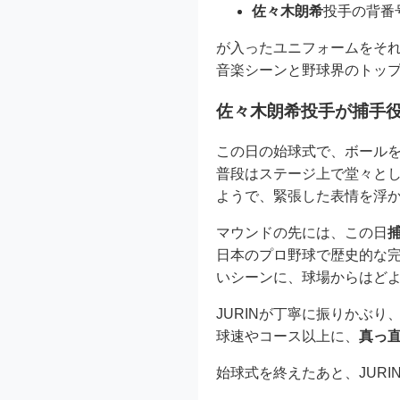
佐々木朗希
投手の背番
が入ったユニフォームをそれ
音楽シーンと野球界のトッ
佐々木朗希投手が捕手役
この日の始球式で、ボールを
普段はステージ上で堂々と
ようで、緊張した表情を浮
マウンドの先には、この日
日本のプロ野球で歴史的な
いシーンに、球場からはど
JURINが丁寧に振りかぶ
球速やコース以上に、
真っ
始球式を終えたあと、JURI