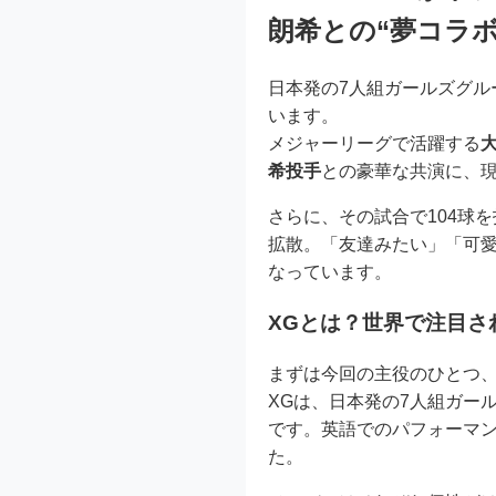
朗希との“夢コラボ
日本発の7人組ガールズグル
います。
メジャーリーグで活躍する
希投手
との豪華な共演に、
さらに、その試合で104球
拡散。「友達みたい」「可
なっています。
XGとは？世界で注目さ
まずは今回の主役のひとつ
XGは、日本発の7人組ガー
です。英語でのパフォーマ
た。