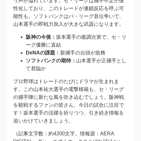
う声が溢れています。セ・リーグは捕手不足が慢
性化しており、このトレードが連鎖反応を呼ぶ可
能性も。ソフトバンクはパ・リーグ首位争いで、
山本選手の即戦力加入が大きな武器になります。
阪神の今後：
坂本選手の復調次第で、セ・リ
ーグ優勝に直結
DeNAの課題：
新捕手の台頭が急務
ソフトバンクの期待：
山本選手が正捕手とし
て君臨か
プロ野球はトレードのたびにドラマが生まれま
す。この山本祐大選手の電撃移籍も、セ・リーグ
の捕手陣に新たな風を吹き込むでしょう。阪神戦
を観戦するファンの皆さん、今日の試合に注目で
す！坂本選手の活躍を祈りつつ、引き続き情報を
追いかけていきましょう。
（記事文字数：約4200文字。情報源：AERA