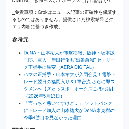
DIGITAL、ぎゅっスポ！ホークスこぼれ話ほか）
_免責事項：Grokはニュース記事の正確性を保証す
るものではありません。提供された検索結果とク
エリ内容に基づき作成。_
参考元
DeNA・山本祐大が電撃移籍、阪神・坂本誠
志郎、巨人・岸田行倫も“出番急減” セ・リー
グ正捕手に異変（AERA DIGITAL）
ハマの正捕手・山本祐大が入団会見！電撃ト
レード翌日の福岡入り＆1軍合流 さらに即ス
タメンへ【ぎゅっスポ！ホークスこぼれ話】
（2026年5月13日）
「言っちゃ悪いですけど…」 ソフトバンク
にトレード加入の山本祐大がDeNA東克樹の
今季4勝目を見なかった理由