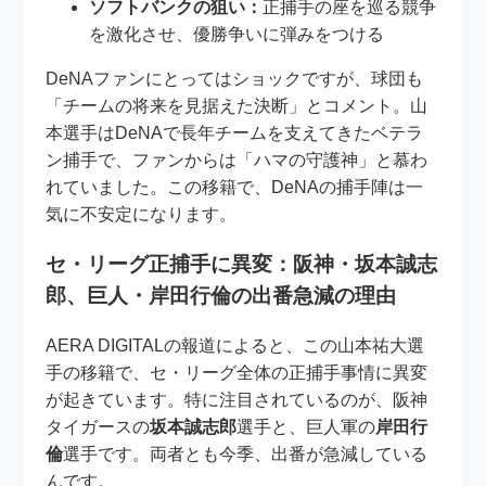
ソフトバンクの狙い：
正捕手の座を巡る競争
を激化させ、優勝争いに弾みをつける
DeNAファンにとってはショックですが、球団も
「チームの将来を見据えた決断」とコメント。山
本選手はDeNAで長年チームを支えてきたベテラ
ン捕手で、ファンからは「ハマの守護神」と慕わ
れていました。この移籍で、DeNAの捕手陣は一
気に不安定になります。
セ・リーグ正捕手に異変：阪神・坂本誠志
郎、巨人・岸田行倫の出番急減の理由
AERA DIGITALの報道によると、この山本祐大選
手の移籍で、セ・リーグ全体の正捕手事情に異変
が起きています。特に注目されているのが、阪神
タイガースの
坂本誠志郎
選手と、巨人軍の
岸田行
倫
選手です。両者とも今季、出番が急減している
んです。