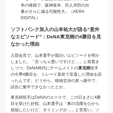
本の移籍で、阪神坂本、巨人岸田の出
番がさらに減る可能性大」（AERA
DIGITAL）
ソフトバンク加入の山本祐大が語る“意外
なエピソード”：DeNA東克樹の4勝目を見
なかった理由
入団会見で、山本選手が面白いエピソードを明か
しました。「言っちゃ悪いですけど…」と前置き
しつつ、DeNA時代にチームメイトの
東克樹
投手
の今季4勝目を、トレード直前で見逃した理由を語
ったんです。どうやら、移籍交渉の真っ最中で、
試合に集中できなかったとか。
東克樹投手はDeNAのエースで、この日まさに4勝
目を挙げた好投。山本選手は「東の活躍を心から
祝福したいけど、タイミングが…」と苦笑い。ソ