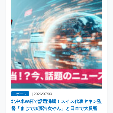
スポーツ
|
2026/07/03
北中米W杯で話題沸騰！スイス代表ヤキン監
督「まじで加藤浩次やん」と日本で大反響