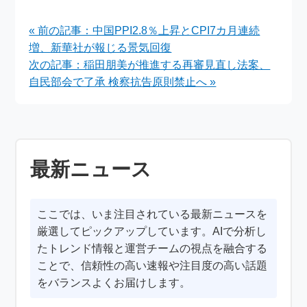
ュ力」でつかんだ侍ジ
合い方と学びの工夫
ャパンの要の座
« 前の記事：中国PPI2.8％上昇とCPI7カ月連続
増、新華社が報じる景気回復
次の記事：稲田朋美が推進する再審見直し法案、
自民部会で了承 検察抗告原則禁止へ »
最新ニュース
ここでは、いま注目されている最新ニュースを
厳選してピックアップしています。AIで分析し
たトレンド情報と運営チームの視点を融合する
ことで、信頼性の高い速報や注目度の高い話題
をバランスよくお届けします。