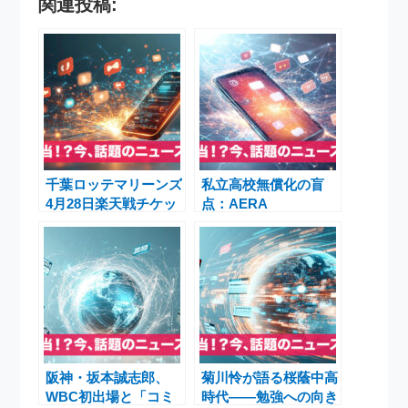
関連投稿:
千葉ロッテマリーンズ
私立高校無償化の盲
4月28日楽天戦チケッ
点：AERA
ト・前田悠伍150キ
DIGITAL「手書きノー
ロ・OBゲスト決定
トで整理」から見える
30万円初期費用と中
学受験家計負担
阪神・坂本誠志郎、
菊川怜が語る桜蔭中高
WBC初出場と「コミ
時代――勉強への向き