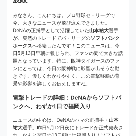
みなさん、こんにちは。プロ野球セ・リーグで
今、大きなニュースが飛び込んできました。
DeNAの正捕手として活躍していた
山本祐大
選手
が、突然のトレードでパ・リーグの
ソフトバンク
ホークス
へ移籍したんです！このニュースは、今
日5月13日早朝に報じられ、ファンの間で大きな話
題となっています。特に、阪神タイガースのファ
ンにとっては、今日の阪神戦に影響が出そうな動
きです。優しくわかりやすく、この電撃移籍の背
景や影響を詳しくお伝えしますね。
電撃トレードの詳細：DeNAからソフトバ
ンクへ、わずか1日で福岡入り
ニュースの中心は、DeNAのハマの正捕手・
山本
祐大
選手。昨日5月12日夜にトレードが正式発表さ
れ、なんと翌日の13日朝には福岡入り！ソフトバ