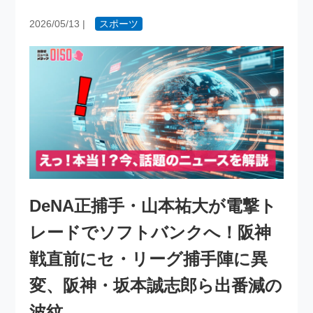
2026/05/13
|
スポーツ
DeNA正捕手・山本祐大が電撃ト
レードでソフトバンクへ！阪神
戦直前にセ・リーグ捕手陣に異
変、阪神・坂本誠志郎ら出番減の
波紋