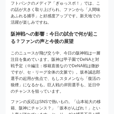
フトバンクのメディア「ぎゅっスポ！」では、こ
の話が大きく取り上げられ、ファンから「人間味
あふれる捕手」と好感度アップです。新天地での
活躍が楽しみですね。
阪神戦への影響：今日の試合で何が起こ
る？ファンの声と今後の展望
このニュースが飛び交う中、今日の阪神戦は一層
注目を集めています。阪神は甲子園でDeNAと対
戦予定（※編注：移籍直後なのでDeNA戦は微妙
ですが、セ・リーグ全体の文脈で）。坂本誠志郎
選手の起用が焦点で、もしスタメンなら「復活の
狼煙」になるかも。巨人戦の岸田選手も、近日中
のチャンスを狙っています。
ファンの反応はSNSで熱いもの。「山本祐大の移
籍、阪神にチャンス？」「坂本がんばれ！」とい