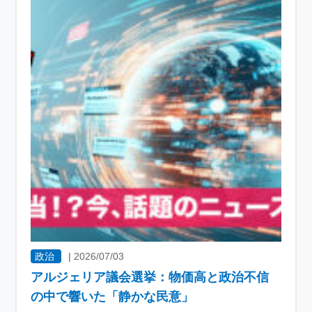
政治
|
2026/07/03
アルジェリア議会選挙：物価高と政治不信
の中で響いた「静かな民意」