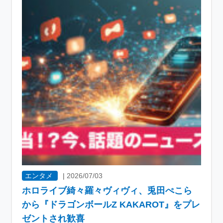
エンタメ
|
2026/07/03
ホロライブ綺々羅々ヴィヴィ、兎田ぺこら
から『ドラゴンボールZ KAKAROT』をプレ
ゼントされ歓喜