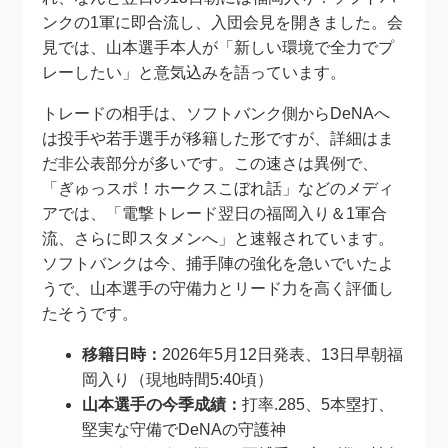
ンクの1軍に即合流し、入団会見を開きました。会
見では、山本選手本人が「新しい環境で全力でプ
レーしたい」と意気込みを語っています。
トレードの相手は、ソフトバンク側からDeNAへ
は投手や若手選手が移籍した形ですが、詳細はま
だ非公表部分が多いです。この速さは異例で、
「ぎゅっスポ！ホークスこぼれ話」などのメディ
アでは、「電撃トレード翌日の福岡入り＆1軍合
流、さらに即スタメンへ」と速報されています。
ソフトバンクは今、捕手陣の強化を急いでいたよ
うで、山本選手の守備力とリード力を高く評価し
たそうです。
移籍日時：
2026年5月12日発表、13日早朝福
岡入り（現地時間5:40頃）
山本選手の今季成績：
打率.285、5本塁打、
堅実な守備でDeNAの守護神