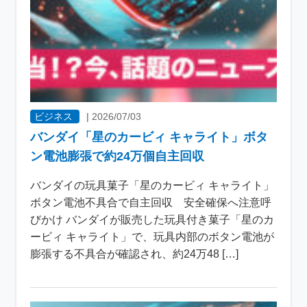
ビジネス
|
2026/07/03
バンダイ「星のカービィ キャライト」ボタ
ン電池膨張で約24万個自主回収
バンダイの玩具菓子「星のカービィ キャライト」
ボタン電池不具合で自主回収 安全確保へ注意呼
びかけ バンダイが販売した玩具付き菓子「星のカ
ービィ キャライト」で、玩具内部のボタン電池が
膨張する不具合が確認され、約24万48 […]