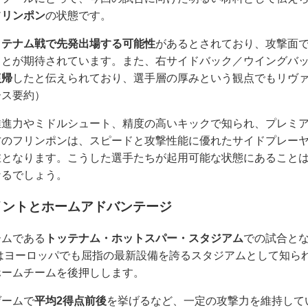
フリンポン
の状態です。
ッテナム戦で先発出場する可能性
があるとされており、攻撃面
ことが期待されています。また、右サイドバック／ウイングバ
復帰
したと伝えられており、選手層の厚みという観点でもリヴ
ース要約）
推進力やミドルシュート、精度の高いキックで知られ、プレミ
方のフリンポンは、スピードと攻撃性能に優れたサイドプレー
在となります。こうした選手たちが起用可能な状態にあること
なるでしょう。
イントとホームアドバンテージ
ームである
トッテナム・ホットスパー・スタジアム
での試合と
はヨーロッパでも屈指の最新設備を誇るスタジアムとして知ら
ホームチームを後押しします。
ゲームで
平均2得点前後
を挙げるなど、一定の攻撃力を維持して