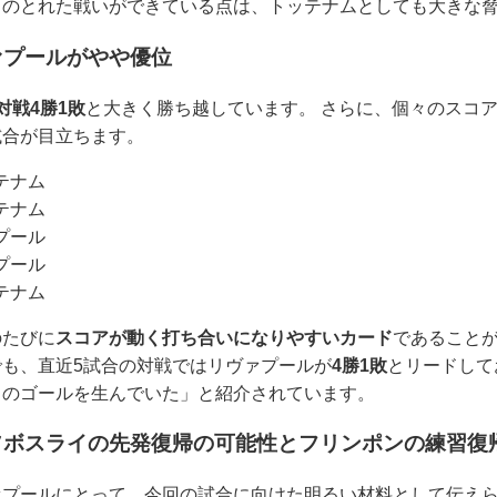
スのとれた戦いができている点は、トッテナムとしても大きな
ァプールがやや優位
対戦4勝1敗
と大きく勝ち越しています。 さらに、個々のスコ
試合が目立ちます。
ッテナム
ッテナム
ァプール
ァプール
ッテナム
のたびに
スコアが動く打ち合いになりやすいカード
であること
も、直近5試合の対戦ではリヴァプールが
4勝1敗
とリードして
くのゴールを生んでいた」と紹介されています。
ソボスライの先発復帰の可能性とフリンポンの練習復
ァプールにとって、今回の試合に向けた明るい材料として伝え