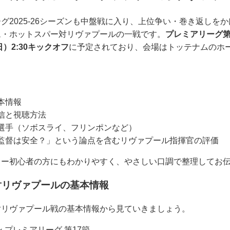
グ2025-26シーズンも中盤戦に入り、上位争い・巻き返しを
ム・ホットスパー対リヴァプールの一戦です。
プレミアリーグ第
日）2:30キックオフ
に予定されており、会場はトッテナムのホ
本情報
信と視聴方法
選手（ソボスライ、フリンポンなど）
監督は安全？」という論点を含むリヴァプール指揮官の評価
カー初心者の方にもわかりやすく、やさしい口調で整理してお
対リヴァプールの基本情報
対リヴァプール戦の基本情報から見ていきましょう。
ズン プレミアリーグ 第17節