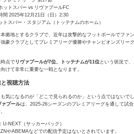
ットスパー vs リヴァプールFC
間 2025年12月21日（日）2:30
ットスパー・スタジアム（トッテナムのホーム）
を本拠地とするクラブで、近年は攻撃的なフットボールでファ
る強豪クラブとしてプレミアリーグ優勝やチャンピオンズリー
現時点で
リヴァプールが7位、トッテナムが11位
という状況で、
に向けて非常に重要な一戦となります。
信と視聴方法
とも気になるのが「どこで見られるのか」という点ではないで
ヴァプール
は、2025-26シーズンのプレミアリーグを通して試
す。
：U-NEXT（サッカーパック）
AZNやABEMAなどでの配信予定はないとされています。