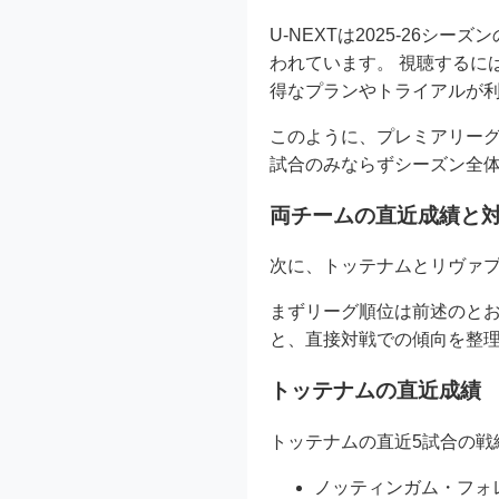
U-NEXTは2025-26シーズン
われています。 視聴するに
得なプランやトライアルが
このように、プレミアリーグ
試合のみならずシーズン全
両チームの直近成績と
次に、トッテナムとリヴァ
まずリーグ順位は前述のと
と、直接対戦での傾向を整
トッテナムの直近成績
トッテナムの直近5試合の戦
ノッティンガム・フォレ