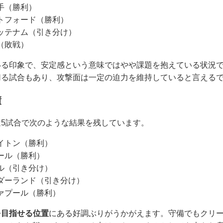
相手（勝利）
ントフォード（勝利）
 トッテナム（引き分け）
ム（敗戦）
いる印象で、安定感という意味ではやや課題を抱えている状況
切る試合もあり、攻撃面は一定の迫力を維持していると言える
績
5試合で次のような結果を残しています。
ライトン（勝利）
プール（勝利）
ール（引き分け）
サンダーランド（引き分け）
ヴァプール（勝利）
を目指せる位置
にある好調ぶりがうかがえます。守備でもクリ