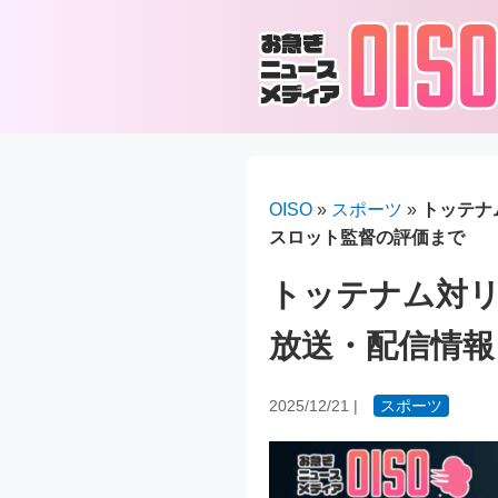
OISO
»
スポーツ
»
トッテナ
スロット監督の評価まで
トッテナム対リ
放送・配信情
2025/12/21
|
スポーツ