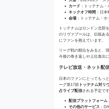
カード
：トッテナム・ホ
キックオフ時間
：日本時
会場
：トッテナム・ホ
トッテナムはロンドン北部
のリヴァプールは、伝統あ
にファンを抱えています。
リーグ戦の順位をみると、
今後の巻き返しや上位進出
テレビ放送・ネット配
日本のファンにとってもっ
ーグ第17節
トッテナム対リ
占ライブ配信
される予定で
配信プラットフォーム
その他のサービス
：D