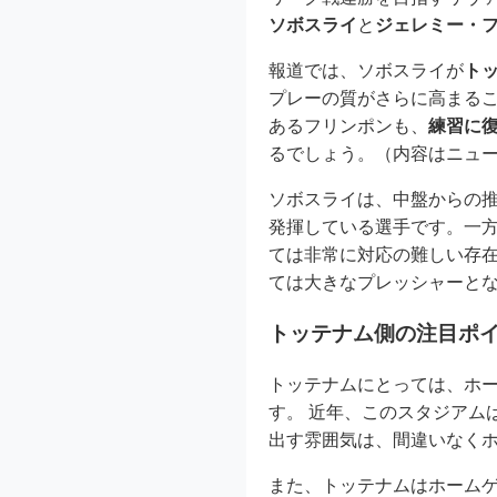
ソボスライ
と
ジェレミー・
報道では、ソボスライが
ト
プレーの質がさらに高まる
あるフリンポンも、
練習に
るでしょう。（内容はニュ
ソボスライは、中盤からの
発揮している選手です。一
ては非常に対応の難しい存
ては大きなプレッシャーと
トッテナム側の注目ポ
トッテナムにとっては、ホ
す。 近年、このスタジアム
出す雰囲気は、間違いなく
また、トッテナムはホーム