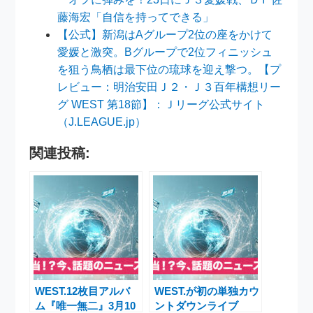
藤海宏「自信を持ってできる」
【公式】新潟はAグループ2位の座をかけて
愛媛と激突。Bグループで2位フィニッシュ
を狙う鳥栖は最下位の琉球を迎え撃つ。【プ
レビュー：明治安田Ｊ２・Ｊ３百年構想リー
グ WEST 第18節】：Ｊリーグ公式サイト
（J.LEAGUE.jp）
関連投稿:
WEST.12枚目アルバ
WEST.が初の単独カウ
ム『唯一無二』3月10
ントダウンライブ