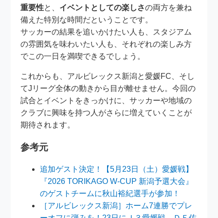
重要性
と、
イベントとしての楽しさ
の両方を兼ね
備えた特別な時間だということです。
サッカーの結果を追いかけたい人も、スタジアム
の雰囲気を味わいたい人も、それぞれの楽しみ方
でこの一日を満喫できるでしょう。
これからも、アルビレックス新潟と愛媛FC、そし
てJリーグ全体の動きから目が離せません。今回の
試合とイベントをきっかけに、サッカーや地域の
クラブに興味を持つ人がさらに増えていくことが
期待されます。
参考元
追加ゲスト決定！【5月23日（土）愛媛戦】
『2026 TORIKAGO W-CUP 新潟予選大会』
のゲストチームに秋山裕紀選手が参加！
［アルビレックス新潟］ホーム7連勝でプレ
ーオフに弾みを！23日にＪ３愛媛戦、ＤＦ佐