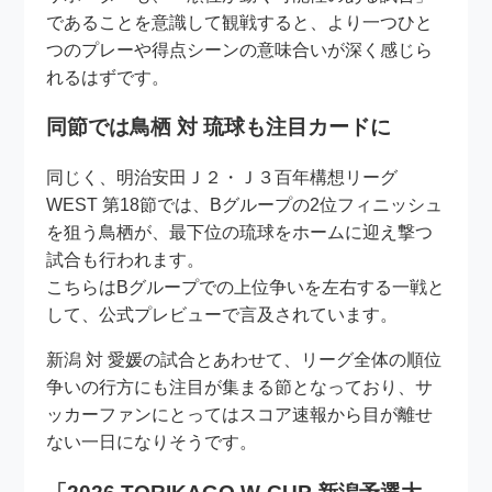
であることを意識して観戦すると、より一つひと
つのプレーや得点シーンの意味合いが深く感じら
れるはずです。
同節では鳥栖 対 琉球も注目カードに
同じく、明治安田Ｊ２・Ｊ３百年構想リーグ
WEST 第18節では、Bグループの2位フィニッシュ
を狙う鳥栖が、最下位の琉球をホームに迎え撃つ
試合も行われます。
こちらはBグループでの上位争いを左右する一戦と
して、公式プレビューで言及されています。
新潟 対 愛媛の試合とあわせて、リーグ全体の順位
争いの行方にも注目が集まる節となっており、サ
ッカーファンにとってはスコア速報から目が離せ
ない一日になりそうです。