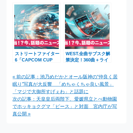
日リリース決定！全国
「WESTA!」を京セラ
9都市28公演のアリー
ドーム大阪で開催！重
ナツアーも開催
岡大毅らが粉まみれで
年越し、女子アイドル
に変身も話題に
ストリートファイター
WEST.全曲サブスク解
6「CAPCOM CUP
禁決定！360曲＋ライ
12」コラボ＆PPV値
ブ音源53曲――10月1
下げでファン大歓喜！
日スタート
« 前の記事：池乃めだかとオール阪神の“仲良く居
両国国技館で世界王者
眠り”写真が大反響 「めちゃくちゃ良い風景」
決定
「マジで大御所すげぇわ」と話題に
次の記事：天皇皇后両陛下、愛媛県立とべ動物園
でホッキョクグマ「ピース」と対面 宮内庁が写
真公開 »