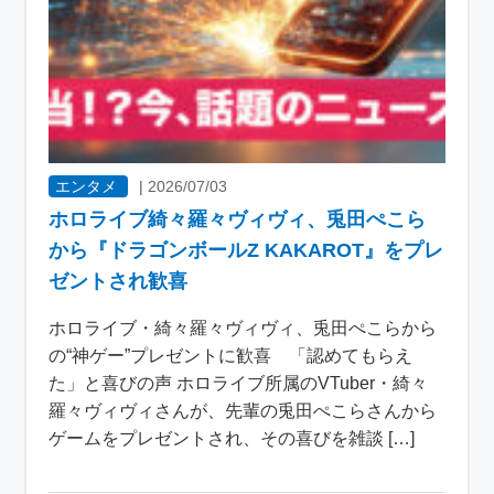
エンタメ
|
2026/07/03
ホロライブ綺々羅々ヴィヴィ、兎田ぺこら
から『ドラゴンボールZ KAKAROT』をプレ
ゼントされ歓喜
ホロライブ・綺々羅々ヴィヴィ、兎田ぺこらから
の“神ゲー”プレゼントに歓喜 「認めてもらえ
た」と喜びの声 ホロライブ所属のVTuber・綺々
羅々ヴィヴィさんが、先輩の兎田ぺこらさんから
ゲームをプレゼントされ、その喜びを雑談 […]