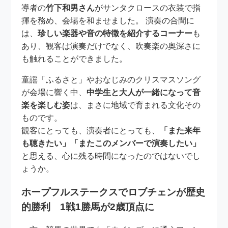
導者の
竹下和男さん
がサンタクロースの衣装で指
揮を務め、会場を和ませました。 演奏の合間に
は、
珍しい楽器や音の特徴を紹介するコーナー
も
あり、観客は演奏だけでなく、吹奏楽の奥深さに
も触れることができました。
童謡「ふるさと」やおなじみのクリスマスソング
が会場に響く中、
中学生と大人が一緒になって音
楽を楽しむ姿
は、まさに地域で育まれる文化その
ものです。
観客にとっても、演奏者にとっても、
「また来年
も聴きたい」「またこのメンバーで演奏したい」
と思える、心に残る時間になったのではないでし
ょうか。
ホープフルステークスでロブチェンが歴史
的勝利 1戦1勝馬が2歳頂点に