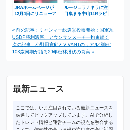
JRAホームページが
ルージュラナキラに注
12月4日にリニューア
目集まる中山11Rラピ
ル、スマッピーページ
スラズリステークス
も対象へ。重賞5勝ト
（L）詳報
« 前の記事：ミャンマー総選挙投票開始：国軍系
ウシンマカオが競走馬
USDP勝利濃厚、アウンサンスーチー拘束続く
登録を抹消
次の記事：小野田寛郎とVIVANTのリアル“別班”
103歳同期が語る29年密林潜伏の真実 »
最新ニュース
ここでは、いま注目されている最新ニュースを
厳選してピックアップしています。AIで分析し
たトレンド情報と運営チームの視点を融合する
ことで、信頼性の高い速報や注目度の高い話題