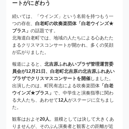
ートがにぎわう
続いては、「ウインズ」という名前を持つもう一
つの存在、
白老町の吹奏楽団体「白老ウインズ★
ブラス」
の話題です。
北海道白老町では、地域の人たちによる心あたた
まるクリスマスコンサートが開かれ、多くの笑顔
が広がりました。
報道によると、
北吉原ふれあいプラザ管理運営委
員会が12月21日、白老町北吉原の北吉原ふれあい
プラザでクリスマスコンサートを開催
しました。
出演したのは、町民有志による吹奏楽団体
「白老
ウインズ★ブラス」
で、中学生と演奏指導に関わ
る大人たち、あわせて
12人
がステージに立ちまし
た。
観客はおよそ
20人
。規模としては決して大きくあ
りませんが、そのぶん演奏者と観客との距離が近