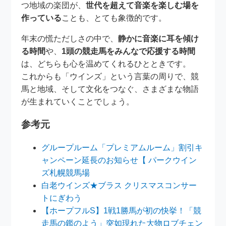
つ地域の楽団が、
世代を超えて音楽を楽しむ場を
作っている
ことも、とても象徴的です。
年末の慌ただしさの中で、
静かに音楽に耳を傾け
る時間
や、
1頭の競走馬をみんなで応援する時間
は、どちらも心を温めてくれるひとときです。
これからも「ウインズ」という言葉の周りで、競
馬と地域、そして文化をつなぐ、さまざまな物語
が生まれていくことでしょう。
参考元
グループルーム「プレミアムルーム」割引キ
ャンペーン延長のお知らせ【 パークウイン
ズ札幌競馬場
白老ウインズ★ブラス クリスマスコンサー
トにぎわう
【ホープフルS】1戦1勝馬が初の快挙！「競
走馬の鑑のよう」突如現れた大物ロブチェン