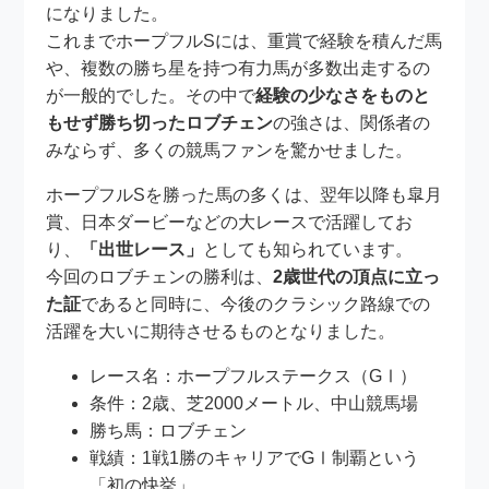
になりました。
これまでホープフルSには、重賞で経験を積んだ馬
や、複数の勝ち星を持つ有力馬が多数出走するの
が一般的でした。その中で
経験の少なさをものと
もせず勝ち切ったロブチェン
の強さは、関係者の
みならず、多くの競馬ファンを驚かせました。
ホープフルSを勝った馬の多くは、翌年以降も皐月
賞、日本ダービーなどの大レースで活躍してお
り、
「出世レース」
としても知られています。
今回のロブチェンの勝利は、
2歳世代の頂点に立っ
た証
であると同時に、今後のクラシック路線での
活躍を大いに期待させるものとなりました。
レース名：ホープフルステークス（GⅠ）
条件：2歳、芝2000メートル、中山競馬場
勝ち馬：ロブチェン
戦績：1戦1勝のキャリアでGⅠ制覇という
「初の快挙」