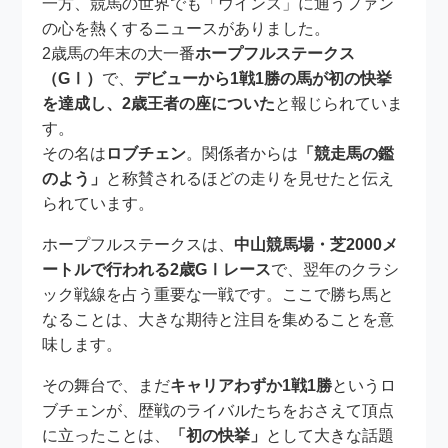
一方、競馬の世界でも「ウインズ」に通うファン
の心を熱くするニュースがありました。
2歳馬の年末の大一番
ホープフルステークス
（GⅠ）
で、
デビューから1戦1勝の馬が初の快挙
を達成し、2歳王者の座についた
と報じられていま
す。
その名は
ロブチェン
。関係者からは
「競走馬の鑑
のよう」
と称賛されるほどの走りを見せたと伝え
られています。
ホープフルステークスは、
中山競馬場・芝2000メ
ートルで行われる2歳GⅠレース
で、翌年のクラシ
ック戦線を占う重要な一戦です。ここで勝ち馬と
なることは、大きな期待と注目を集めることを意
味します。
その舞台で、まだ
キャリアわずか1戦1勝
というロ
ブチェンが、歴戦のライバルたちをおさえて頂点
に立ったことは、
「初の快挙」
として大きな話題