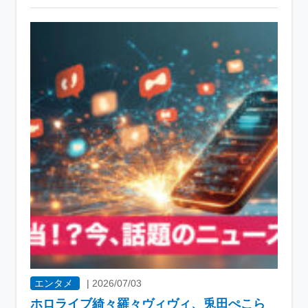
エンタメ
|
2026/07/03
ホロライブ綺々羅々ヴィヴィ、兎田ぺこら