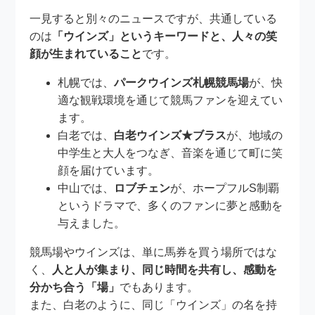
一見すると別々のニュースですが、共通している
のは
「ウインズ」というキーワードと、人々の笑
顔が生まれていること
です。
札幌では、
パークウインズ札幌競馬場
が、快
適な観戦環境を通じて競馬ファンを迎えてい
ます。
白老では、
白老ウインズ★ブラス
が、地域の
中学生と大人をつなぎ、音楽を通じて町に笑
顔を届けています。
中山では、
ロブチェン
が、ホープフルS制覇
というドラマで、多くのファンに夢と感動を
与えました。
競馬場やウインズは、単に馬券を買う場所ではな
く、
人と人が集まり、同じ時間を共有し、感動を
分かち合う「場」
でもあります。
また、白老のように、同じ「ウインズ」の名を持