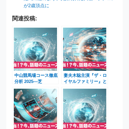
が2歳頂点に
関連投稿:
中山競馬場コース徹底
妻夫木聡主演『ザ・ロ
分析 2025―芝
イヤルファミリー』と
2500m・ダート
競馬新時代―目黒蓮効
1800m・芝2200mの傾
果で女性ファン拡大＆
向解説
有馬記念に期待