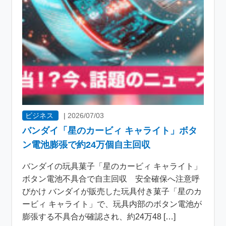
ビジネス
|
2026/07/03
バンダイ「星のカービィ キャライト」ボタ
ン電池膨張で約24万個自主回収
バンダイの玩具菓子「星のカービィ キャライト」
ボタン電池不具合で自主回収 安全確保へ注意呼
びかけ バンダイが販売した玩具付き菓子「星のカ
ービィ キャライト」で、玩具内部のボタン電池が
膨張する不具合が確認され、約24万48 […]