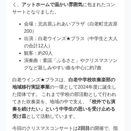
く、
アットホームで温かい雰囲気
に包まれたコン
サートとなりました。
会場：北吉原ふれあいプラザ（白老町北吉原
200）
出演：白老ウインズ★ブラス（中学生と大人
の合計12人）
観客：約20人
演奏曲：童謡「ふるさと」やクリスマスソン
グなど親しみやすい曲を中心に約7曲
白老ウインズ★ブラスは、
白老中学校吹奏楽部の
地域移行実証事業
の一環として2024年度に誕生し
た団体です。 これまで学校の部活動として行われ
てきた吹奏楽を、地域の中で支え、
「校外でも演
奏を続けたい」という中学生の思いを受け止める
受け皿
として活動しています。
今回のクリスマスコンサートは
2回目
の開催で、指