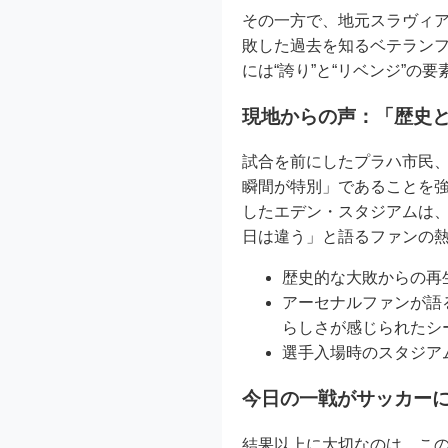
その一方で、地元スラヴィ
敗した過去を知るベテラン
には“誇り”と“リベンジ”の
現地からの声：「歴史
試合を前にしたプラハ市民
瞬間が特別」であることを
したエデン・スタジアムは、
日は違う」と語るファンの
歴史的な大敗からの再
アーセナルファンが語
らしさが感じられたシ
選手入場時のスタジア
今日の一戦がサッカー
結果以上に大切なのは、こ