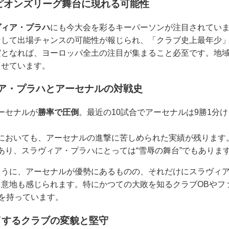
ンピオンズリーグ舞台に現れる可能性
ヴィア・プラハ
にも今大会を彩るキーパーソンが注目されてい
そして出場チャンスの可能性が報じられ、「クラブ史上最年少
実となれば、ヨーロッパ全土の注目が集まること必至です。地
させています。
ィア・プラハとアーセナルの対戦史
ーセナルが
勝率で圧倒
。最近の10試合でアーセナルは9勝1分
。
においても、アーセナルの進撃に苦しめられた実績が残ります
あり、スラヴィア・プラハにとっては“雪辱の舞台”でもありま
ように、アーセナルが優勢にあるものの、それだけにスラヴィ
意地も感じられます。特にかつての大敗を知るクラブOBやフ
味を持っています。
了するクラブの変貌と堅守