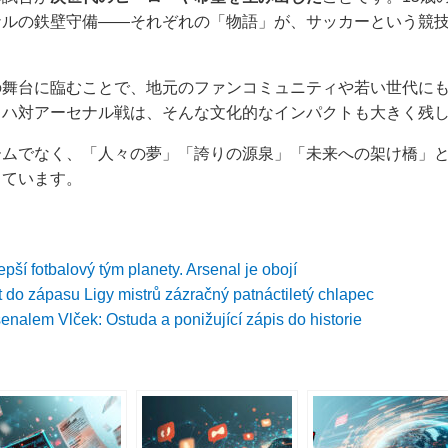
ナルの鉄壁守備――それぞれの「物語」が、サッカーという競
の舞台に臨むことで、地元のファンコミュニティや若い世代に
ラハ対アーセナル戦は、そんな文化的なインパクトも大きく残
ームでなく、「人々の夢」「誇りの源泉」「未来への架け橋」
っています。
lepší fotbalový tým planety. Arsenal je obojí
do zápasu Ligy mistrů zázračný patnáctiletý chlapec
enalem Vlček: Ostuda a ponižující zápis do historie