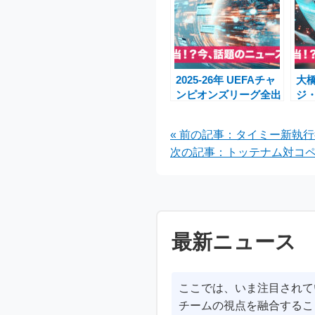
2025-26年 UEFAチャ
大
ンピオンズリーグ全出
ジ
場クラブ・日本人選
と
手・注目の若手特集
咲
« 前の記事：タイミー新執
大
次の記事：トッテナム対コペ
最新ニュース
ここでは、いま注目されて
チームの視点を融合するこ