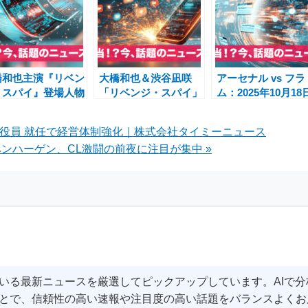
橋和也主演『リベン
大橋和也＆渋谷凪咲
アーセナル vs フラ
・スパイ』登場人物
「リベンジ・スパイ」
ム：2025年10月18
衝撃展開｜渋谷凪
で魅せた新たな一面
プレミアリーグ注
・髙嶋政伸・織山尚
決とその舞台裏
行役員 就任で経営体制強化｜株式会社タイミーニュース
も活躍
ンハーゲン、CL激闘の前夜に注目が集中 »
いる最新ニュースを厳選してピックアップしています。AIで
とで、信頼性の高い速報や注目度の高い話題をバランスよくお