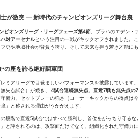
士が激突 ― 新時代のチャンピオンズリーグ舞台裏
ャンピオンズリーグ・リーグフェーズ第4節
、プラハのエデン・
ラハ対アーセナル
という注目の一戦がキックオフされました。
ラブ史や地域社会が背負う誇り、そして未来を担う若き才能に
強“の座を誇る絶好調軍団
プレミアリーグで目覚ましいパフォーマンスを披露しています
（無失点試合）が続き、
4試合連続無失点、直近7戦も無失点の
な守備力、セットプレーの強さ（コーナーキックからの得点は
最強」と称される理由がうかがえます。
前の段階で直近5試合ではすべて勝利し、首位をがっちり守るな
ム」と評されるのは、攻撃面だけでなく、組織化された守備力