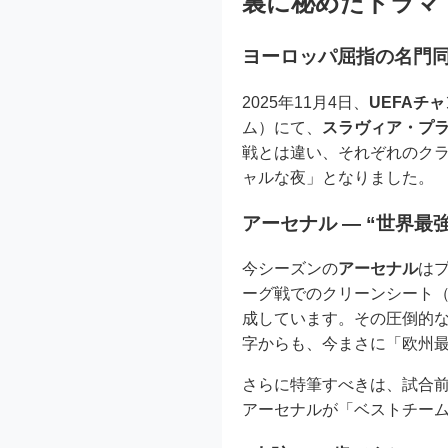
裏に秘めたドラマ
ヨーロッパ屈指の名門同
2025年11月4日、
UEFAチ
ム）にて、
スラヴィア・プ
戦とは違い、それぞれのク
ャルな夜」となりました。
アーセナル ― “世界最
今シーズンの
アーセナル
は
ーグ戦でのクリーンシート
成しています。その圧倒的
字からも、今まさに「欧州
さらに特筆すべきは、試合
アーセナルが「ベストチー