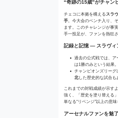
“奇跡の15歳”がチャ
チェコに本拠を構える
スラ
手
。今大会のベンチ入り、
ます。このチャレンジが事
手一投足が、ファンを熱狂
記録と記憶 ― スラヴ
過去の公式戦では、ア
は1勝のみという結果
チャンピオンズリーグ
北
した歴史的な試合も
これまでの対戦成績が示す
強く、「歴史を塗り替える」
単なる“リベンジ”以上の意
アーセナルファンを魅