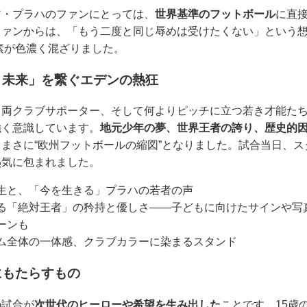
ア・プラハのファンにとっては、
世界基準のフットボール
に直
ファンからは、「もう二度と同じ辱めは受けたくない」という
要素が色濃く混ざりました。
と未来」を繋ぐエデンの熱狂
、両クラブサポーター、そして何よりピッチに立つ若き才能た
強く意識しています。
地元少年の夢、世界王者の誇り、歴史的
まさに“欧州フットボールの縮図”となりました。試合当日、
熱気に包まれました。
生と、「今を生きる」プラハの若者の声
る「絶対王者」の矜持と優しさ――子どもに向けたサインや写
ーンも
ム全体の一体感、クラブカラーに染まるスタンド
にもたらすもの
の試合が
次世代のヒーローや希望を生み出した
ことです。15歳