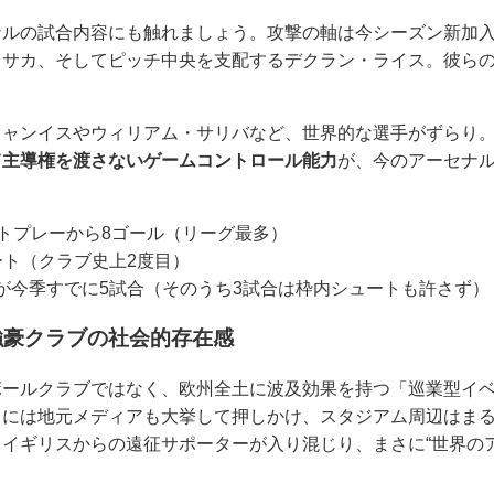
ナルの試合内容にも触れましょう。攻撃の軸は今シーズン新加
・サカ、そしてピッチ中央を支配するデクラン・ライス。彼ら
リャンイスやウィリアム・サリバなど、世界的な選手がずらり
て主導権を渡さないゲームコントロール能力
が、今のアーセナ
ットプレーから8ゴール（リーグ最多）
ート（クラブ史上2度目）
が今季すでに5試合（そのうち3試合は枠内シュートも許さず）
強豪クラブの社会的存在感
ボールクラブではなく、欧州全土に波及効果を持つ「巡業型イ
ちには地元メディアも大挙して押しかけ、スタジアム周辺はま
イギリスからの遠征サポーターが入り混じり、まさに“世界の