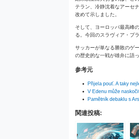
テラン、冷静沈着なアーセ
改めて示しました。
そして、ヨーロッパ最高峰
る。今回のスラヴィア・プ
サッカーが単なる勝敗のゲ
の歴史的な一戦が雄弁に語
参考元
Přijela pouť. A taky nej
V Edenu může naskočit 
Pamětník debaklu s Ars
関連投稿: