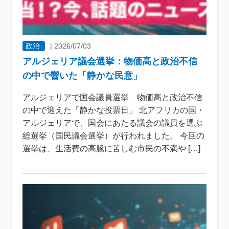
政治
|
2026/07/03
アルジェリア議会選挙：物価高と政治不信
の中で響いた「静かな民意」
アルジェリアで国会議員選挙 物価高と政治不信
の中で迎えた「静かな投票日」 北アフリカの国・
アルジェリアで、国会にあたる議会の議員を選ぶ
総選挙（国民議会選挙）が行われました。 今回の
選挙は、生活費の高騰に苦しむ市民の不満や […]