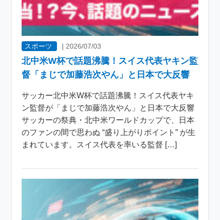
スポーツ
|
2026/07/03
北中米W杯で話題沸騰！スイス代表ヤキン監
督「まじで加藤浩次やん」と日本で大反響
サッカー北中米W杯で話題沸騰！スイス代表ヤキ
ン監督が「まじで加藤浩次やん」と日本で大反響
サッカーの祭典・北中米ワールドカップで、日本
のファンの間で思わぬ “盛り上がりポイント” が生
まれています。スイス代表を率いる監督 […]