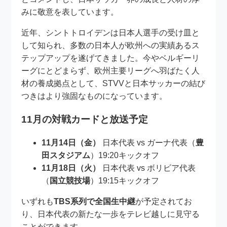
みに敬意を表しています。
近年、シントトロイデンは日本人選手の受け皿と
して知られ、多数の日本人が欧州への実績あるス
テップアップを遂げてきました。今やベルギーリ
ーグにとどまらず、欧州主要リーグへ羽ばたく人
材の養成拠点として、STVVと日本サッカーの結び
つきはより強固なものになっています。
11月の対戦カードと放送予定
11月14日（金）
日本代表 vs ガーナ代表（
豊
田スタジアム
）19:20キックオフ
11月18日（火）
日本代表 vs ボリビア代表
（
国立競技場
）19:15キックオフ
いずれも
TBS系列で全国生中継
が予定されてお
り、日本代表の新たな一歩をテレビ越しに見守る
ことができます。