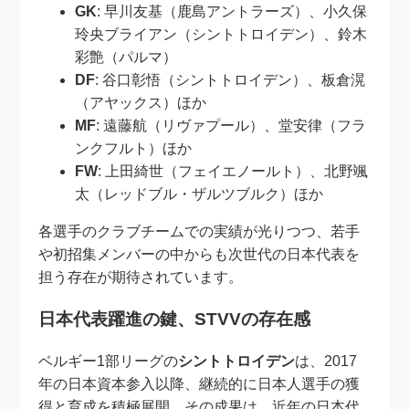
GK
: 早川友基（鹿島アントラーズ）、小久保
玲央ブライアン（シントトロイデン）、鈴木
彩艶（パルマ）
DF
: 谷口彰悟（シントトロイデン）、板倉滉
（アヤックス）ほか
MF
: 遠藤航（リヴァプール）、堂安律（フラ
ンクフルト）ほか
FW
: 上田綺世（フェイエノールト）、北野颯
太（レッドブル・ザルツブルク）ほか
各選手のクラブチームでの実績が光りつつ、若手
や初招集メンバーの中からも次世代の日本代表を
担う存在が期待されています。
日本代表躍進の鍵、STVVの存在感
ベルギー1部リーグの
シントトロイデン
は、2017
年の日本資本参入以降、継続的に日本人選手の獲
得と育成を積極展開。その成果は、近年の日本代