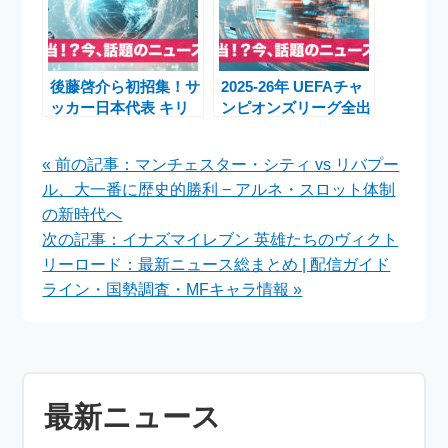
後藤啓介ら初招集！サ
2025-26年 UEFAチャ
ッカー日本代表 キリ
ンピオンズリーグ全出
ンチャレンジカップ
場クラブ・日本人選
2025最新メンバー発
手・注目の若手特集
« 前の記事：マンチェスター・シティ vs リバプー
表【佐藤龍之介・安藤
ル、大一番に歴史的勝利 − アルネ・スロット体制
智哉も選出】
の新時代へ
次の記事：イナズマイレブン 英雄たちのヴィクト
リーロード：最新ニュース総まとめ | 配信ガイド
ライン・国勢調査・MFキャラ情報 »
最新ニュース