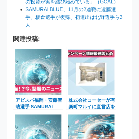
の投資が実を結び始めている」（GOAL）
SAMURAI BLUE、11月の2連戦に遠藤選
手、板倉選手が復帰、初選出は北野選手ら3
人
関連投稿:
アビスパ福岡・安藤智
株式会社コーセーが有
哉選手 SAMURAI
楽町マルイに直営店を
BLUE初選出！2025年
オープン！「雪肌精
11月 日本代表強化試
BLUE」と「Prédia
合の注目ニュース
BLUE」のキャンペー
ン情報