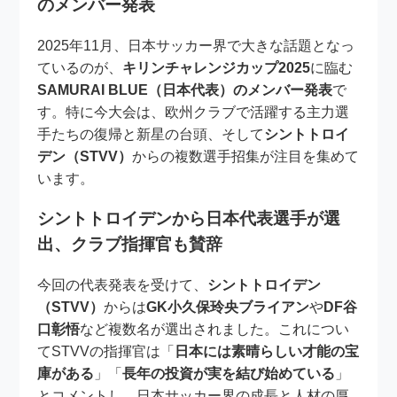
のメンバー発表
2025年11月、日本サッカー界で大きな話題となっ
ているのが、
キリンチャレンジカップ2025
に臨む
SAMURAI BLUE（日本代表）のメンバー発表
で
す。特に今大会は、欧州クラブで活躍する主力選
手たちの復帰と新星の台頭、そして
シントトロイ
デン（STVV）
からの複数選手招集が注目を集めて
います。
シントトロイデンから日本代表選手が選
出、クラブ指揮官も賛辞
今回の代表発表を受けて、
シントトロイデン
（STVV）
からは
GK小久保玲央ブライアン
や
DF谷
口彰悟
など複数名が選出されました。これについ
てSTVVの指揮官は「
日本には素晴らしい才能の宝
庫がある
」「
長年の投資が実を結び始めている
」
とコメントし、日本サッカー界の成長と人材の厚