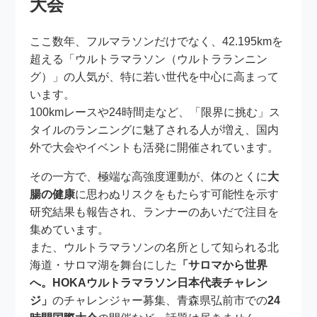
大会
ここ数年、フルマラソンだけでなく、42.195kmを
超える「ウルトラマラソン（ウルトラランニン
グ）」の人気が、特に若い世代を中心に高まって
います。
100kmレースや24時間走など、「限界に挑む」ス
タイルのランニングに魅了される人が増え、国内
外で大会やイベントも活発に開催されています。
その一方で、極端な高強度運動が、体のとくに
大
腸の健康
に思わぬリスクをもたらす可能性を示す
研究結果も報告され、ランナーのあいだで注目を
集めています。
また、ウルトラマラソンの名所として知られる北
海道・サロマ湖を舞台にした
「サロマから世界
へ。HOKAウルトラマラソン日本代表チャレン
ジ」
のチャレンジャー募集、青森県弘前市での
24