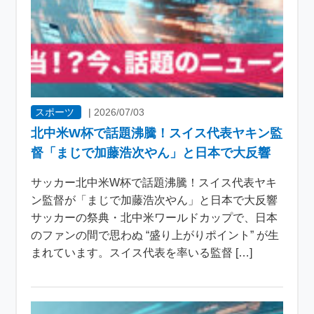
スポーツ
|
2026/07/03
北中米W杯で話題沸騰！スイス代表ヤキン監
督「まじで加藤浩次やん」と日本で大反響
サッカー北中米W杯で話題沸騰！スイス代表ヤキ
ン監督が「まじで加藤浩次やん」と日本で大反響
サッカーの祭典・北中米ワールドカップで、日本
のファンの間で思わぬ “盛り上がりポイント” が生
まれています。スイス代表を率いる監督 […]