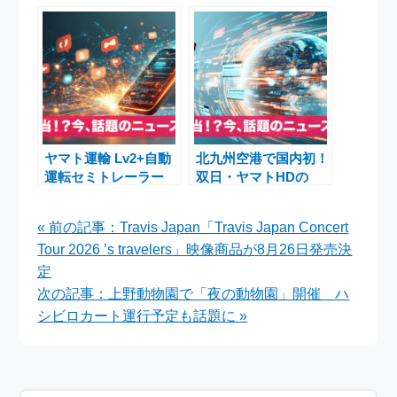
S・ケネディ登場で話
成と「しが トライ・
題沸騰！ TGA2025最
リンク・ローン」開始
新トレイラーと開発イ
ンタビューまとめ
ヤマト運輸 Lv2+自動
北九州空港で国内初！
運転セミトレーラー
双日・ヤマトHDの
新東名実証成功
「KitaQ e-Hawk」電
動航空機が貨物輸送試
« 前の記事：Travis Japan「Travis Japan Concert
験飛行開始
Tour 2026 ’s travelers」映像商品が8月26日発売決
定
次の記事：上野動物園で「夜の動物園」開催 ハ
シビロカート運行予定も話題に »