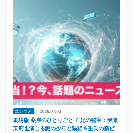
エンタメ
|
2026/07/03
劇場版 薬屋のひとりごと 亡妃の秘宝：伊瀬
茉莉也演じる謎の少年と猫猫＆壬氏の新ビ