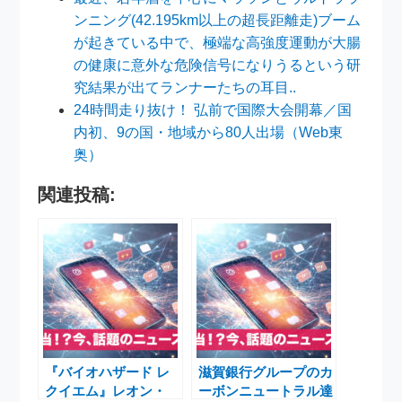
ンニング(42.195km以上の超長距離走)ブーム
が起きている中で、極端な高強度運動が大腸
の健康に意外な危険信号になりうるという研
究結果が出てランナーたちの耳目..
24時間走り抜け！ 弘前で国際大会開幕／国
内初、9の国・地域から80人出場（Web東
奥）
関連投稿:
『バイオハザード レ
滋賀銀行グループのカ
クイエム』レオン・
ーボンニュートラル達