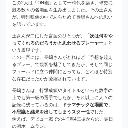
この2人は「ON砲」として一時代を築き、球史に
残る数々の名場面を生み出しました。その王さん
が、特別映像の中であらためて長嶋さんへの思い
を語っています。
王さんが口にした言葉のひとつが、
「次は何をや
ってくれるのだろうかと思わせるプレーヤー」
と
いう表現です。
この一言には、長嶋さんがどれほど「予想を超え
るプレー」で観客を魅了してきたか、そして同じ
フィールドに立つ仲間にとっても、どれほど特別
な存在だったかが凝縮されています。
長嶋さんは、打撃成績やタイトルといった数字の
上でも第一級の選手でしたが、それ以上に人々の
記憶に残っているのは、
ドラマチックな場面で、
不思議と結果を出してしまうスター性
でした。
例えば、デビュー戦での4打席4三振からの、翌日
の初ホームラン。