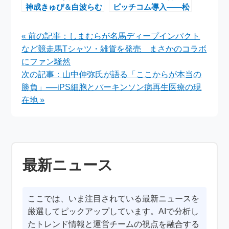
神成きゅぴ＆白波らむ
ピッチコム導入――松
ね「PlayStation
坂大輔さん、髙橋宏
AGE⤴AGE⤴
斗、記念グッズが彩る
« 前の記事：しまむらが名馬ディープインパクト
LINEUP⤴」PS5注目
最新ニュース
など競走馬Tシャツ・雑貨を発売 まさかのコラボ
11タイトルラップ紹
介映像公開
にファン騒然
次の記事：山中伸弥氏が語る「ここからが本当の
勝負」──iPS細胞とパーキンソン病再生医療の現
在地 »
最新ニュース
ここでは、いま注目されている最新ニュースを
厳選してピックアップしています。AIで分析し
たトレンド情報と運営チームの視点を融合する