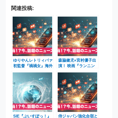
関連投稿:
ゆりやんレトリィバァ
森脇健児×宮村優子出
初監督『禍禍女』海外
演！ 映画『ランニン
4冠＆特別映像解禁！
グ・マン』デスゲーム
2026年2月6日公開へ
特別映像解禁
SIE『ぶいすぽっ！』
侍ジャパン強化合宿と