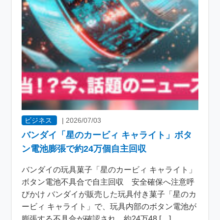
ビジネス
|
2026/07/03
バンダイ「星のカービィ キャライト」ボタ
ン電池膨張で約24万個自主回収
バンダイの玩具菓子「星のカービィ キャライト」
ボタン電池不具合で自主回収 安全確保へ注意呼
びかけ バンダイが販売した玩具付き菓子「星のカ
ービィ キャライト」で、玩具内部のボタン電池が
膨張する不具合が確認され、約24万48 […]