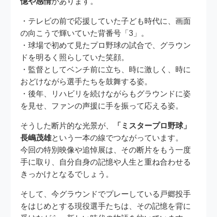
憶や感情
があります。
・テレビの前で応援していた子ども時代に、画面
の向こうで輝いていた背番号「3」。
・球場で初めて見たプロ野球の試合で、グラウン
ドを明るく照らしていた笑顔。
・監督としてベンチ前に立ち、時に激しく、時に
おどけながら選手たちを鼓舞する姿。
・後年、リハビリを続けながらもグラウンドに姿
を見せ、ファンの声援に手を振って応える姿。
そうした断片的な光景が、
「ミスタープロ野球」
長嶋茂雄
という一本の線でつながっています。
今回の特別映像や追悼展は、その断片をもう一度
手に取り、自分自身の記憶や人生と重ね合わせる
きっかけとなるでしょう。
そして、今グラウンドでプレーしている戸郷投手
をはじめとする現役選手たちは、その記憶を背に