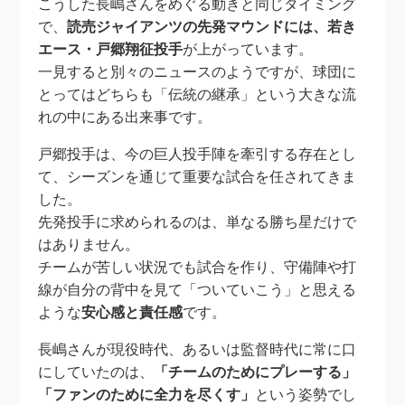
こうした長嶋さんをめぐる動きと同じタイミング
で、
読売ジャイアンツの先発マウンドには、若き
エース・戸郷翔征投手
が上がっています。
一見すると別々のニュースのようですが、球団に
とってはどちらも「伝統の継承」という大きな流
れの中にある出来事です。
戸郷投手は、今の巨人投手陣を牽引する存在とし
て、シーズンを通じて重要な試合を任されてきま
した。
先発投手に求められるのは、単なる勝ち星だけで
はありません。
チームが苦しい状況でも試合を作り、守備陣や打
線が自分の背中を見て「ついていこう」と思える
ような
安心感と責任感
です。
長嶋さんが現役時代、あるいは監督時代に常に口
にしていたのは、
「チームのためにプレーする」
「ファンのために全力を尽くす」
という姿勢でし