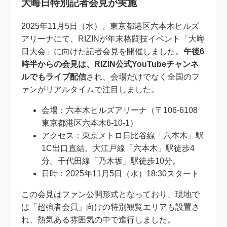
大晦日特別記者会見が実施
2025年11月5日（水）、東京都港区六本木ヒルズ
アリーナにて、RIZINが年末格闘技イベント「大晦
日大会」に向けた記者会見を開催しました。
午後6
時半からの会見は、RIZIN公式YouTubeチャンネ
ルでもライブ配信
され、会場だけでなく全国のフ
ァンがリアルタイムで注目しました。
会場：六本木ヒルズアリーナ（〒106-6108
東京都港区六本木6-10-1）
アクセス：東京メトロ日比谷線「六本木」駅
1C出口直結。大江戸線「六本木」駅徒歩4
分。千代田線「乃木坂」駅徒歩10分。
日時：2025年11月5日（水）18:30スタート
この会見はファン公開形式となっており、現地で
は「超強者会員」向けの特別観覧エリアも設置さ
れ、熱気ある雰囲気の中で進行しました。