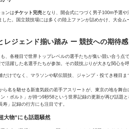
ションは
チケット完売
となり、開会式につづく男子100m予選や混
ました。国立競技場には多くの陸上ファンが詰めかけ、大会ム
とレジェンド揃い踏み ー 競技への期待感
も、各種目で世界トップレベルの選手たちが集い競い合う点です
権で活躍した名選手たちが参加。その競技ぶりが大きな関心を
ど短距離だけでなく、マラソンや駅伝競技、ジャンプ・投てき種目
から名を馳せる新進気鋭の若手アスリートが、東京の地を舞台
イン・ボルト」が持つ9秒58という世界記録の更新が再び話題と
長寿」記録の行方にも注目です。
超大物”にも話題騒然