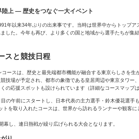
界陸上 ― 歴史をつなぐ一大イベント
991年以来34年ぶりの出来事です。当時は世界中からトップ
れました。今年も再び、より多くの国と地域から選手たちが集
ースと競技日程
ンコースは、歴史と最先端都市機能が融合する東京らしさを生
立競技場が予定され、都市の象徴である皇居周辺や東京タワー
多くの応援スポットも設けられています（詳細なコースマップ
日目の午前にスタートし、日本代表の主力選手・鈴木優花選手
ットを取り入れたコースは、世界から訪れるランナーや観客に
が開幕し、連日熱戦が繰り広げられる大会となります。
上がり