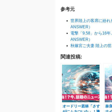
参考元
世界陸上の客席に紛れた
ANSWER）
電撃「9.58」から16
ANSWER）
秋篠宮ご夫妻 陸上の世
関連投稿:
オードリー若林「さす
奈
がにムカついた」！激
ナイ