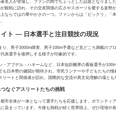
の著名人が登場し、ファンの間でちょっとした話題となりまし
物が観戦に訪れ、その交友関係の広さやスポーツを愛する姿勢
陸上ならではの華やかさの一つ。ファンからは「ビックリ」「
た。
イト ― 日本選手と注目競技の現況
まり、男子3000m障害、男子100m予選など見どころ満載の
本代表選手を後押しする様子が印象的です。
ン・アブデル・ハキームなど、日本短距離界の看板選手が100
でも日本勢の健闘が期待され、市民ランナーや子どもたちの憧
スリートと関係者が訪れ、国際的な交流や異文化理解の場とも
へつなぐアスリートたちの挑戦
、都市全体が一体となって選手たちを応援します。ボランティ
色に染まっています。今後も熱戦が続く世界陸上、ぜひ現地や