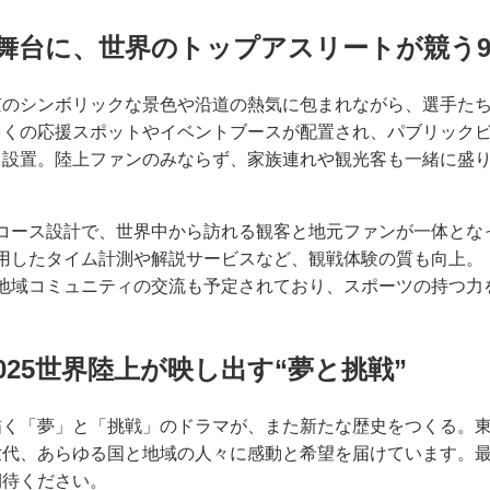
舞台に、世界のトップアスリートが競う
京のシンボリックな景色や沿道の熱気に包まれながら、選手た
多くの応援スポットやイベントブースが配置され、パブリック
も設置。陸上ファンのみならず、家族連れや観光客も一緒に盛
コース設計で、世界中から訪れる観客と地元ファンが一体とな
用したタイム計測や解説サービスなど、観戦体験の質も向上。
地域コミュニティの交流も予定されており、スポーツの持つ力
2025世界陸上が映し出す“夢と挑戦”
描く「夢」と「挑戦」のドラマが、また新たな歴史をつくる。
世代、あらゆる国と地域の人々に感動と希望を届けています。
期待ください。