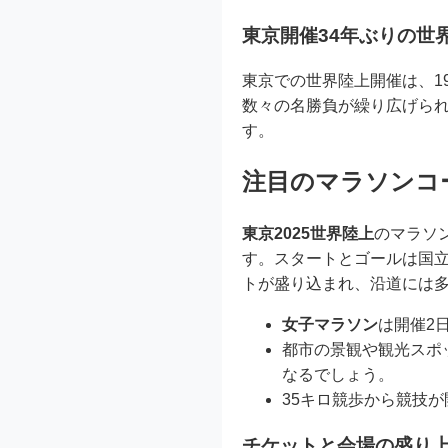
東京開催34年ぶりの世
東京での世界陸上開催は、1
数々の名勝負が繰り広げら
す。
注目のマラソンコ
東京2025世界陸上
のマラソ
す。スタートとゴールは国
トが盛り込まれ、沿道には
女子マラソン
は開催2
都市の景観や観光スポ
なるでしょう。
35キロ競歩から競技
チケットと会場の盛り