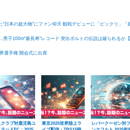
“日本の超大物”にファン仰天 観戦デビューに「ビックリ」「
年…男子100m“最長寿”レコード 突出ボルトの伝説は破られるか
界選手権 開会式に出席
良クラブ対鹿児島ユ
東京2025世界陸上ラ
レバークーゼン対
テッドFC：2025
イブ配信・TBS15時
ンクフルト 2025年