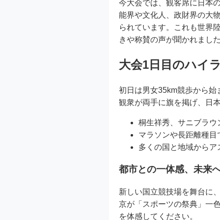
今大会では、観客席に日本
能界や文化人、政財界の大
られています。これも世界
きや称賛の声が聞かれまし
大会1日目のハイラ
初日は男女35km競歩から始
観衆が両手に旗を掲げ、日
桐生祥秀、サニブラウ
マラソンや長距離種目
多くの国と地域からア
都市との一体感、未来
新しい国立競技場を舞台に
京が「スポーツの祭典」一
を体感してください。