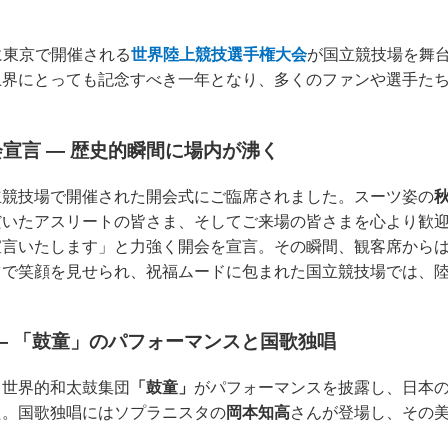
りに東京で開催される
世界陸上競技選手権大会
が国立競技場を舞
上界にとっても記念すべき一年となり、多くのファンや選手た
宣言 ― 歴史的瞬間に場内が沸く
立競技場で開催された開会式にご臨席されました。スーツ姿の
いたアスリートの皆さま、そしてご来場の皆さまを心より歓迎し
宣言いたします」と力強く開会を宣言。その瞬間、観客席から
ツで笑顔を見せられ、祝福ムードに包まれた国立競技場では、
― 「鼓童」のパフォーマンスと国歌独唱
、世界的和太鼓集団
「鼓童」
がパフォーマンスを披露し、日本
た。国歌独唱にはソプラニスタの
岡本知高
さんが登場し、その