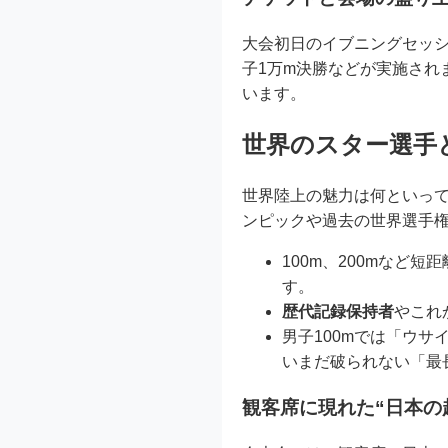
大会初日のイブニングセッ
子1万m決勝などが実施され
います。
世界のスター選手
世界陸上の魅力は何といって
ンピックや過去の世界選手
100m、200mな
す。
歴代記録保持者
やこれ
男子100mでは「ウサ
いまだ破られない「最
観客席に現れた“日本の