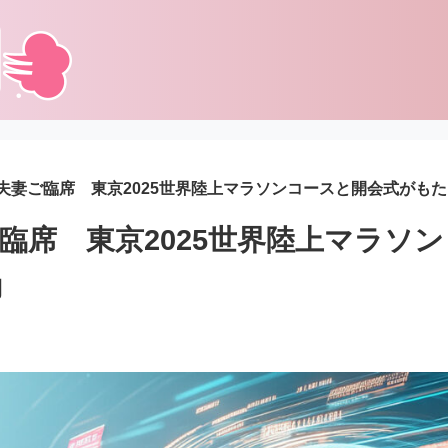
夫妻ご臨席 東京2025世界陸上マラソンコースと開会式がも
臨席 東京2025世界陸上マラソ
動