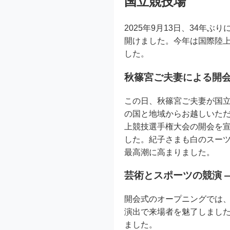
国立競技場
2025年9月13日、34年ぶ
開けました。今年は国際陸
した。
秋篠宮ご夫妻による開会
この日、秋篠宮ご夫妻が国
の国と地域からお越しいただ
上競技選手権大会の開会を
した。紀子さまも白のスー
最高潮に高まりました。
芸術とスポーツの競演 
開会式のオープニングでは
演出で来場者を魅了しまし
ました。