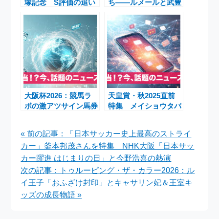
塚記念 S評価の追い
ち――ルメールと武豊
切りと武豊メイショウ
が見せるスタートと枠
タバルの凱旋門賞発言
順の駆け引き
大阪杯2026：競馬ラ
天皇賞・秋2025直前
ボの激アツサイン馬券
特集 メイショウタバ
と馬トク外厩情報で死
ル、王道路線でさらな
角なし予想
る進化へ
« 前の記事：「日本サッカー史上最高のストライ
カー」釜本邦茂さんを特集 NHK大阪「日本サッ
カー躍進 はじまりの日」と今野浩喜の熱演
次の記事：トゥルーピング・ザ・カラー2026：ル
イ王子「おふざけ封印」とキャサリン妃＆王室キ
ッズの成長物語 »