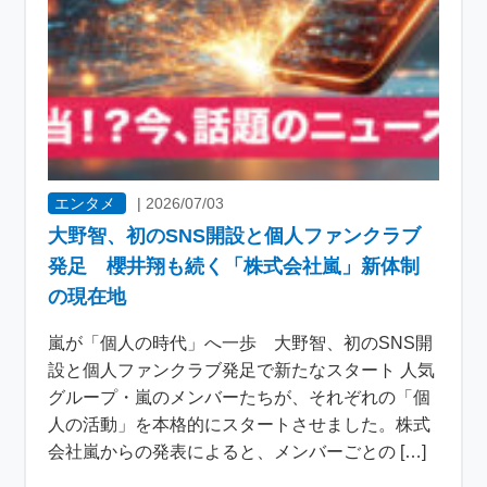
エンタメ
|
2026/07/03
大野智、初のSNS開設と個人ファンクラブ
発足 櫻井翔も続く「株式会社嵐」新体制
の現在地
嵐が「個人の時代」へ一歩 大野智、初のSNS開
設と個人ファンクラブ発足で新たなスタート 人気
グループ・嵐のメンバーたちが、それぞれの「個
人の活動」を本格的にスタートさせました。株式
会社嵐からの発表によると、メンバーごとの […]