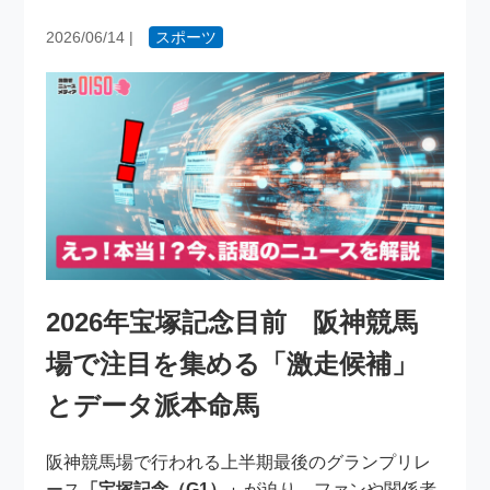
2026/06/14
|
スポーツ
2026年宝塚記念目前 阪神競馬
場で注目を集める「激走候補」
とデータ派本命馬
阪神競馬場で行われる上半期最後のグランプリレ
ース
「宝塚記念（G1）」
が迫り、ファンや関係者