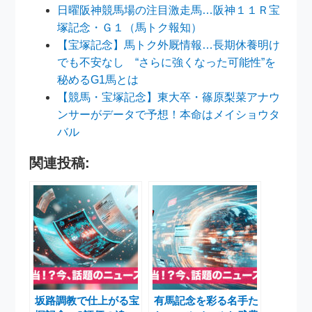
日曜阪神競馬場の注目激走馬…阪神１１Ｒ宝
塚記念・Ｇ１（馬トク報知）
【宝塚記念】馬トク外厩情報…長期休養明け
でも不安なし “さらに強くなった可能性”を
秘めるG1馬とは
【競馬・宝塚記念】東大卒・篠原梨菜アナウ
ンサーがデータで予想！本命はメイショウタ
バル
関連投稿:
坂路調教で仕上がる宝
有馬記念を彩る名手た