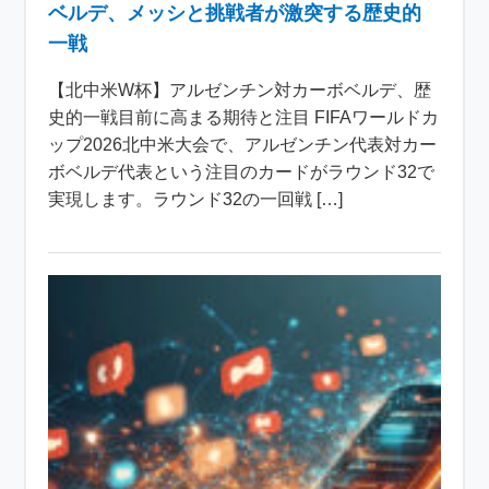
ベルデ、メッシと挑戦者が激突する歴史的
一戦
【北中米W杯】アルゼンチン対カーボベルデ、歴
史的一戦目前に高まる期待と注目 FIFAワールドカ
ップ2026北中米大会で、アルゼンチン代表対カー
ボベルデ代表という注目のカードがラウンド32で
実現します。ラウンド32の一回戦 […]