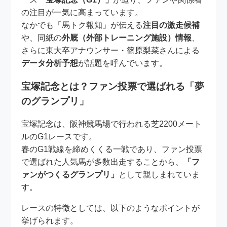
の注目が一気に高まっています。
なかでも「馬トク報知」が伝える
注目の激走候補
や、同紙の
外厩（外部トレーニング施設）情報
、
さらに東大卒アナウンサー・篠原梨菜さんによる
データ分析予想
が話題を呼んでいます。
宝塚記念とは？ファン投票で選ばれる「夢
のグランプリ」
宝塚記念は、阪神競馬場で行われる芝2200メート
ルのG1レースです。
春のG1戦線を締めくくる一戦であり、ファン投票
で選ばれた人気馬が多数出走することから、
「フ
ァンがつくるグランプリ」
として親しまれていま
す。
レースの特徴としては、以下のようなポイントが
挙げられます。