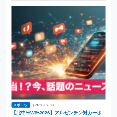
スポーツ
|
2026/07/03
【北中米W杯2026】アルゼンチン対カーボ