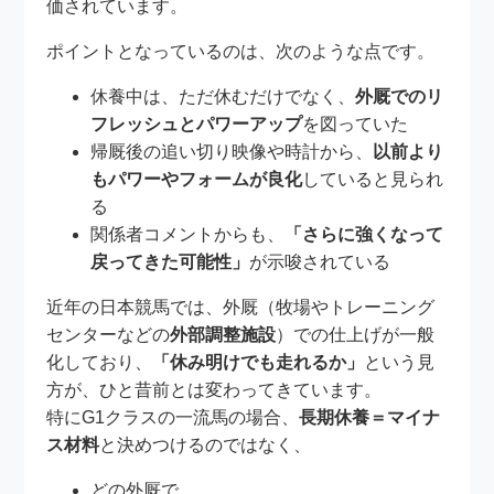
価されています。
ポイントとなっているのは、次のような点です。
休養中は、ただ休むだけでなく、
外厩でのリ
フレッシュとパワーアップ
を図っていた
帰厩後の追い切り映像や時計から、
以前より
もパワーやフォームが良化
していると見られ
る
関係者コメントからも、
「さらに強くなって
戻ってきた可能性」
が示唆されている
近年の日本競馬では、外厩（牧場やトレーニング
センターなどの
外部調整施設
）での仕上げが一般
化しており、
「休み明けでも走れるか」
という見
方が、ひと昔前とは変わってきています。
特にG1クラスの一流馬の場合、
長期休養＝マイナ
ス材料
と決めつけるのではなく、
どの外厩で