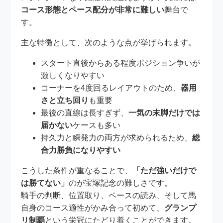
コース形態とペース配分が非常に難しい
舞台で
す。
主な特徴として、次のような点が挙げられます。
スタート直後からある程度ポジション争いが
激しくなりやすい
コーナーを4度回るレイアウトのため、
器用
さと立ち回り
も重要
最後の直線は長すぎず、
一気の末脚だけでは
届かない
ケースも多い
持久力と瞬発力の両方が求められるため、
総
合力勝負になりやすい
こうした条件が重なることで、
「ただ強いだけで
は勝てない」
のが宝塚記念の難しさです。
騎手の判断、位置取り、ペースの読み、そして馬
自身のコース適性がかみ合って初めて、
グランプ
リ制覇
という栄冠にたどり着くことができます。