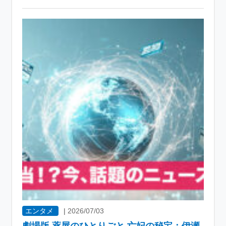
エンタメ
|
2026/07/03
劇場版 薬屋のひとりごと 亡妃の秘宝：伊瀬