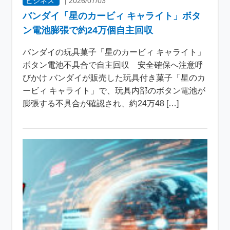
ビジネス
|
2026/07/03
バンダイ「星のカービィ キャライト」ボタ
ン電池膨張で約24万個自主回収
バンダイの玩具菓子「星のカービィ キャライト」
ボタン電池不具合で自主回収 安全確保へ注意呼
びかけ バンダイが販売した玩具付き菓子「星のカ
ービィ キャライト」で、玩具内部のボタン電池が
膨張する不具合が確認され、約24万48 […]