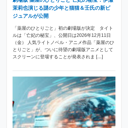
茉莉也演じる謎の少年と猫猫＆壬氏の新ビ
ジュアルが公開
「薬屋のひとりごと」初の劇場版が決定 タイト
ルは「亡妃の秘宝」、公開日は2026年12月11日
（金） 人気ライトノベル・アニメ作品「薬屋のひ
とりごと」が、ついに待望の劇場版アニメとして
スクリーンに登場することが発表されま […]