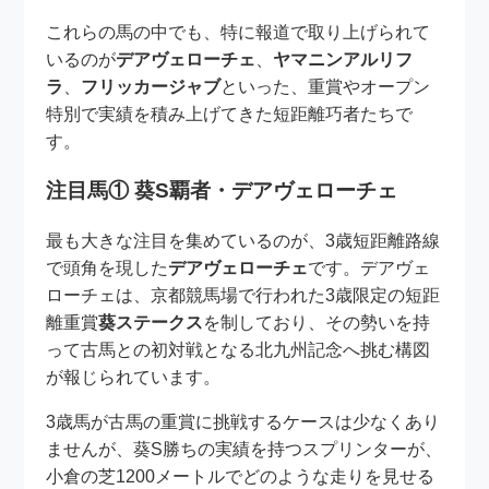
これらの馬の中でも、特に報道で取り上げられて
いるのが
デアヴェローチェ
、
ヤマニンアルリフ
ラ
、
フリッカージャブ
といった、重賞やオープン
特別で実績を積み上げてきた短距離巧者たちで
す。
注目馬① 葵S覇者・デアヴェローチェ
最も大きな注目を集めているのが、3歳短距離路線
で頭角を現した
デアヴェローチェ
です。デアヴェ
ローチェは、京都競馬場で行われた3歳限定の短距
離重賞
葵ステークス
を制しており、その勢いを持
って古馬との初対戦となる北九州記念へ挑む構図
が報じられています。
3歳馬が古馬の重賞に挑戦するケースは少なくあり
ませんが、葵S勝ちの実績を持つスプリンターが、
小倉の芝1200メートルでどのような走りを見せる