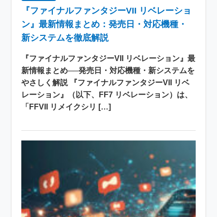
『ファイナルファンタジーVII リベレーショ
ン』最新情報まとめ：発売日・対応機種・
新システムを徹底解説
『ファイナルファンタジーVII リベレーション』最
新情報まとめ──発売日・対応機種・新システムを
やさしく解説 『ファイナルファンタジーVII リベ
レーション』（以下、FF7 リベレーション）は、
「FFVII リメイクシリ […]