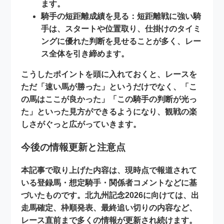
ます。
騎手の短距離成績を見る
：短距離戦に強い騎
手は、スタートや位置取り、仕掛けのタイミ
ングに優れた判断を見せることが多く、レー
ス全体を引き締めます。
こうしたポイントを頭に入れておくと、レースを
ただ「速い馬が勝った」というだけでなく、「こ
の馬はここが良かった」「この騎手の判断が光っ
た」といった見方ができるようになり、観戦の楽
しさがぐっと広がっていきます。
今後の情報更新と注意点
本記事で取り上げた内容は、現時点で報道されて
いる
登録馬・想定騎手・関係者コメント
などに基
づいたものです。北九州記念2026に向けては、出
走馬確定、枠順発表、最終追い切りの内容など、
レース直前まで多くの情報が更新され続けます。