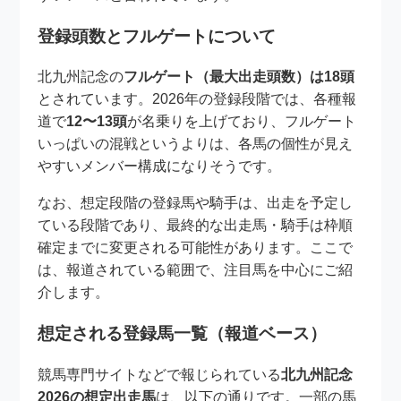
登録頭数とフルゲートについて
北九州記念の
フルゲート（最大出走頭数）は18頭
とされています。2026年の登録段階では、各種報
道で
12〜13頭
が名乗りを上げており、フルゲート
いっぱいの混戦というよりは、各馬の個性が見え
やすいメンバー構成になりそうです。
なお、想定段階の登録馬や騎手は、出走を予定し
ている段階であり、最終的な出走馬・騎手は枠順
確定までに変更される可能性があります。ここで
は、報道されている範囲で、注目馬を中心にご紹
介します。
想定される登録馬一覧（報道ベース）
競馬専門サイトなどで報じられている
北九州記念
2026の想定出走馬
は、以下の通りです。一部の馬