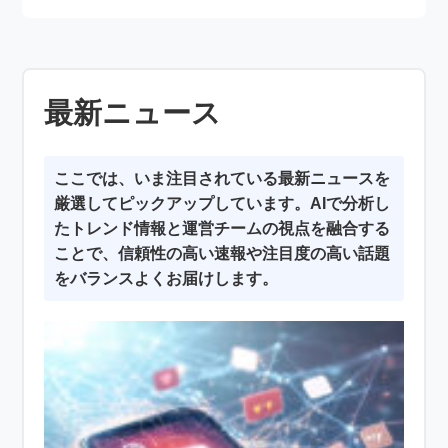
最新ニュース
ここでは、いま注目されている最新ニュースを
厳選してピックアップしています。AIで分析し
たトレンド情報と運営チームの視点を融合する
ことで、信頼性の高い速報や注目度の高い話題
をバランスよくお届けします。