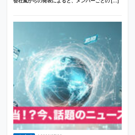
会社嵐からの発表によると、メンバーごとの […]