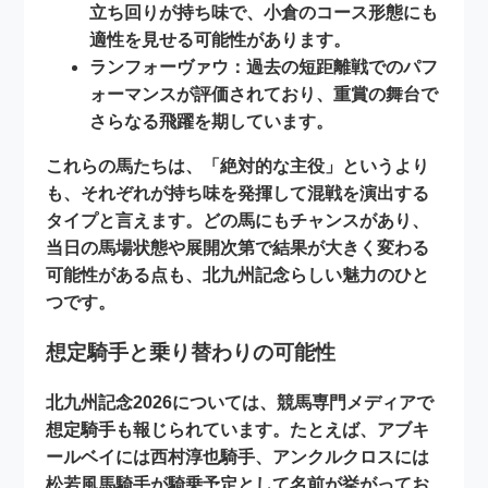
立ち回りが持ち味で、小倉のコース形態にも
適性を見せる可能性があります。
ランフォーヴァウ
：過去の短距離戦でのパフ
ォーマンスが評価されており、重賞の舞台で
さらなる飛躍を期しています。
これらの馬たちは、「絶対的な主役」というより
も、それぞれが持ち味を発揮して混戦を演出する
タイプと言えます。どの馬にもチャンスがあり、
当日の馬場状態や展開次第で結果が大きく変わる
可能性がある点も、北九州記念らしい魅力のひと
つです。
想定騎手と乗り替わりの可能性
北九州記念2026については、競馬専門メディアで
想定騎手
も報じられています。たとえば、アブキ
ールベイには
西村淳也騎手
、アンクルクロスには
松若風馬騎手
が騎乗予定として名前が挙がってお