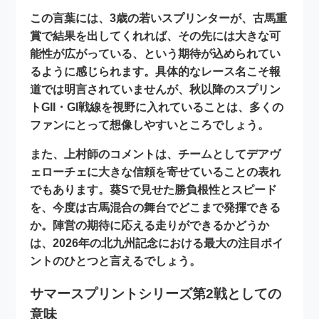
この言葉には、3歳の若いスプリンターが、古馬重
賞で結果を出してくれれば、その先には大きな可
能性が広がっている、という期待が込められてい
るように感じられます。具体的なレース名こそ報
道では明言されていませんが、秋以降のスプリン
トGII・GI戦線を視野に入れていることは、多くの
ファンにとって想像しやすいところでしょう。
また、上村師のコメントは、チームとしてデアヴ
ェローチェに大きな信頼を寄せていることの表れ
でもあります。葵Sで見せた勝負根性とスピード
を、今度は古馬混合の舞台でどこまで発揮できる
か。陣営の期待に応える走りができるかどうか
は、2026年の北九州記念における最大の注目ポイ
ントのひとつと言えるでしょう。
サマースプリントシリーズ第2戦としての
意味