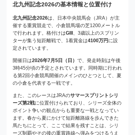
北九州記念2026の基本情報と位置付け
北九州記念2026
は、日本中央競馬会（JRA）が主
催する重賞競走で、小倉競馬場の芝1200メートル
で行われます。格付けは
GIII
、3歳以上のスプリン
ターが集う短距離戦で、1着賞金は
4100万円
に設
定されています。
開催日は
2026年7月5日（日）
で、発走時刻は午後
3時45分頃の予定とされています。同時期に行われ
る第2回小倉競馬開催のメインのひとつとして、夏
の小倉を代表する一戦です。
また、このレースはJRAの
サマースプリントシリ
ーズ第2戦
に位置付けられており、シリーズ全体の
ポイント争いの観点からも重要な一戦となってい
ます。春から夏にかけて短距離路線を歩んできた
馬たちにとって、ここで結果を残すことは、シリ
ーズ制覇やその後の重賞路線へ弾みをつけるうえ