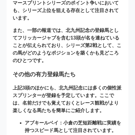
マースプリントシリーズのポイント争いにおいて
も、シリーズ上位を狙える存在として注目されて
います。
また、一部の報道では、北九州記念の登録馬とし
て
フリッカージャブを含む13頭
が名を連ねている
ことが伝えられており、シリーズ第2戦として、こ
の馬がどのようなポジションを築くかも見どころ
のひとつです。
その他の有力登録馬たち
上記3頭のほかにも、北九州記念には多くの個性派
スプリンターが登録を予定しています。ここで
は、名前だけでも覚えておくとレース観戦がより
楽しくなる馬たちを簡単にご紹介します。
アブキールベイ
：小倉の芝短距離戦に実績を
持つスピード馬として注目されています。