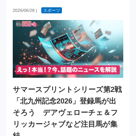
2026/06/28
|
スポーツ
サマースプリントシリーズ第2戦
「北九州記念2026」登録馬が出
そろう デアヴェローチェ＆フ
リッカージャブなど注目馬が集
結