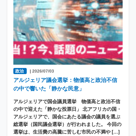
政治
|
2026/07/03
アルジェリア議会選挙：物価高と政治不信
の中で響いた「静かな民意」
アルジェリアで国会議員選挙 物価高と政治不信
の中で迎えた「静かな投票日」 北アフリカの国・
アルジェリアで、国会にあたる議会の議員を選ぶ
総選挙（国民議会選挙）が行われました。 今回の
選挙は、生活費の高騰に苦しむ市民の不満や […]