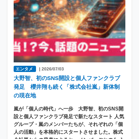
エンタメ
|
2026/07/03
大野智、初のSNS開設と個人ファンクラブ
発足 櫻井翔も続く「株式会社嵐」新体制
の現在地
嵐が「個人の時代」へ一歩 大野智、初のSNS開
設と個人ファンクラブ発足で新たなスタート 人気
グループ・嵐のメンバーたちが、それぞれの「個
人の活動」を本格的にスタートさせました。株式