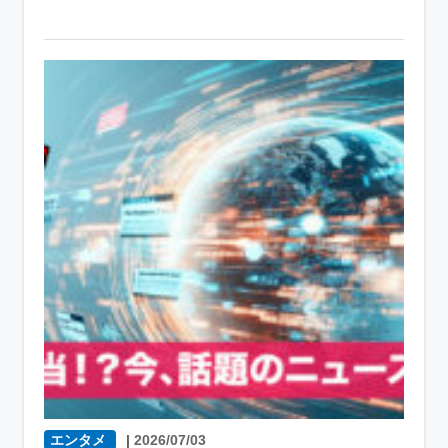
エンタメ
|
2026/07/03