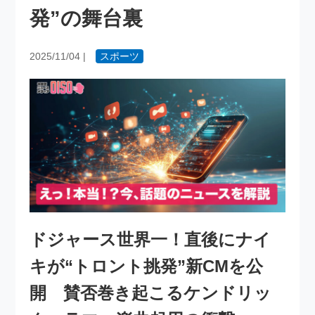
発”の舞台裏
2025/11/04
|
スポーツ
ドジャース世界一！直後にナイ
キが“トロント挑発”新CMを公
開 賛否巻き起こるケンドリッ