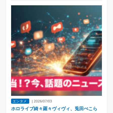
エンタメ
|
2026/07/03
ホロライブ綺々羅々ヴィヴィ、兎田ぺこら