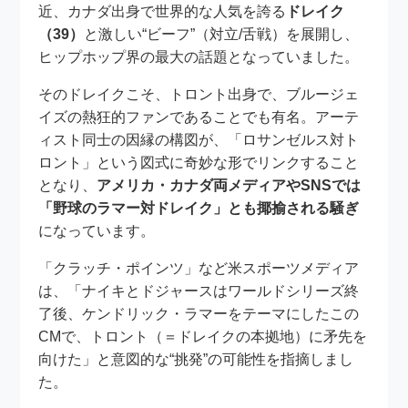
近、カナダ出身で世界的な人気を誇る
ドレイク
（39）
と激しい“ビーフ”（対立/舌戦）を展開し、
ヒップホップ界の最大の話題となっていました。
そのドレイクこそ、トロント出身で、ブルージェ
イズの熱狂的ファンであることでも有名。アーテ
ィスト同士の因縁の構図が、「ロサンゼルス対ト
ロント」という図式に奇妙な形でリンクすること
となり、
アメリカ・カナダ両メディアやSNSでは
「野球のラマー対ドレイク」とも揶揄される騒ぎ
になっています。
「クラッチ・ポインツ」など米スポーツメディア
は、「ナイキとドジャースはワールドシリーズ終
了後、ケンドリック・ラマーをテーマにしたこの
CMで、トロント（＝ドレイクの本拠地）に矛先を
向けた」と意図的な“挑発”の可能性を指摘しまし
た。