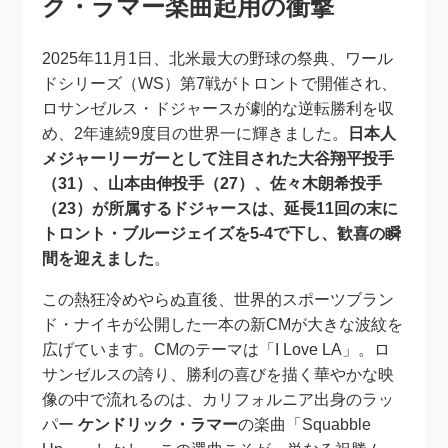
ク・ラマー楽曲起用の衝撃
2025年11月1日、北米最大の野球の祭典、ワール
ドシリーズ（WS）第7戦がトロントで開催され、
ロサンゼルス・ドジャースが劇的な逆転勝利を収
め、2年連続9度目の世界一に輝きました。
日本人
メジャーリーガーとして注目された大谷翔平投手
（31）、山本由伸投手（27）、佐々木朗希投手
（23）が所属するドジャースは、延長11回の末に
トロント・ブルージェイズを5-4で下し、歓喜の瞬
間を迎えました
。
この熱狂冷めやらぬ直後、世界的スポーツブラン
ド・ナイキが公開した一本の新CMが大きな波紋を
広げています。CMのテーマは「I Love LA」。ロ
サンゼルスの誇り、勝利の喜びを描く華やかな映
像の中で流れるのは、カリフォルニア出身のラッ
パー
ケンドリック・ラマー
の楽曲「Squabble