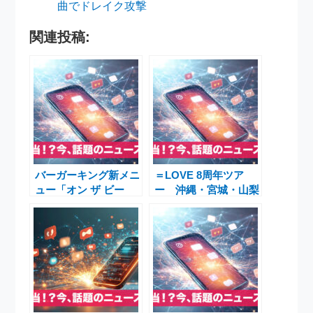
曲でドレイク攻撃
関連投稿:
バーガーキング新メニ
＝LOVE 8周年ツア
ュー「オン ザ ビー
ー 沖縄・宮城・山梨
フ」がSNSで話題沸
公演のチケット受付情
騰！直火焼き100%ビ
報まとめ｜イコラブ
ーフパティの魅力を徹
8th ANNIVERSARY
底解説
PREMIUM TOUR