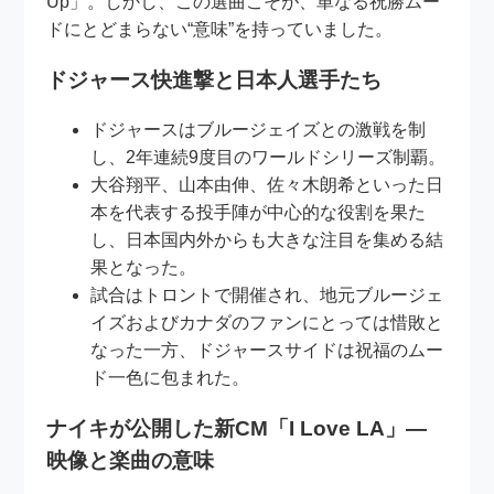
Up」。しかし、この選曲こそが、単なる祝勝ムー
ドにとどまらない“意味”を持っていました。
ドジャース快進撃と日本人選手たち
ドジャースはブルージェイズとの激戦を制
し、2年連続9度目のワールドシリーズ制覇。
大谷翔平、山本由伸、佐々木朗希といった日
本を代表する投手陣が中心的な役割を果た
し、日本国内外からも大きな注目を集める結
果となった。
試合はトロントで開催され、地元ブルージェ
イズおよびカナダのファンにとっては惜敗と
なった一方、ドジャースサイドは祝福のムー
ド一色に包まれた。
ナイキが公開した新CM「I Love LA」―
映像と楽曲の意味