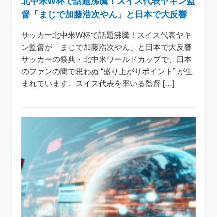
北中米W杯で話題沸騰！スイス代表ヤキン監
督「まじで加藤浩次やん」と日本で大反響
サッカー北中米W杯で話題沸騰！スイス代表ヤキ
ン監督が「まじで加藤浩次やん」と日本で大反響
サッカーの祭典・北中米ワールドカップで、日本
のファンの間で思わぬ “盛り上がりポイント” が生
まれています。スイス代表を率いる監督 […]