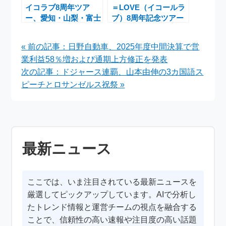
イコラブ8周年ツア
＝LOVE（イコールラ
ー、愛知・山梨・富士
ブ）8周年記念ツアー
急コラボ最新情報まと
「＝LOVE 8th
め
ANNIVERSARY
« 前の記事：日野自動車、2025年度中間決算で営
PREMIUM TOUR」最
業利益58％増および通期上方修正を発表
新情報まとめ：沖縄・
千葉・北海道公演ファ
次の記事：ドジャース連覇、山本由伸の3カ国語ス
ン必読
ピーチとロサンゼルス祝祭 »
最新ニュース
ここでは、いま注目されている最新ニュースを
厳選してピックアップしています。AIで分析し
たトレンド情報と運営チームの視点を融合する
ことで、信頼性の高い速報や注目度の高い話題