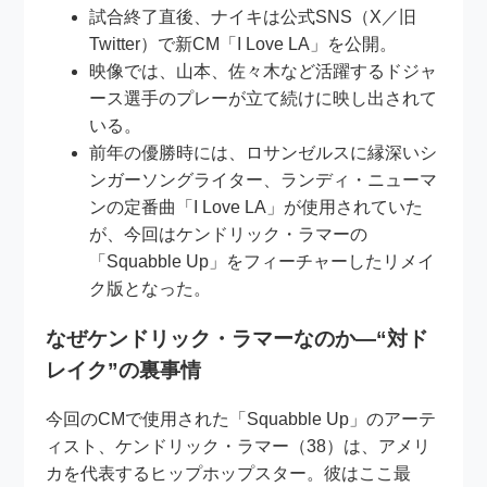
試合終了直後、ナイキは公式SNS（X／旧
Twitter）で新CM「I Love LA」を公開。
映像では、山本、佐々木など活躍するドジャ
ース選手のプレーが立て続けに映し出されて
いる。
前年の優勝時には、ロサンゼルスに縁深いシ
ンガーソングライター、ランディ・ニューマ
ンの定番曲「I Love LA」が使用されていた
が、今回はケンドリック・ラマーの
「Squabble Up」をフィーチャーしたリメイ
ク版となった。
なぜケンドリック・ラマーなのか―“対ド
レイク”の裏事情
今回のCMで使用された「Squabble Up」のアーテ
ィスト、ケンドリック・ラマー（38）は、アメリ
カを代表するヒップホップスター。彼はここ最