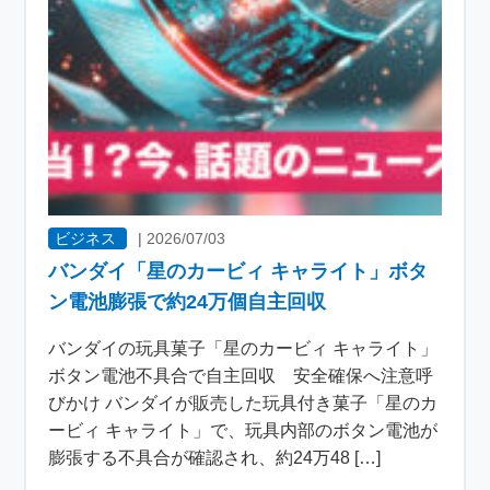
ビジネス
|
2026/07/03
バンダイ「星のカービィ キャライト」ボタ
ン電池膨張で約24万個自主回収
バンダイの玩具菓子「星のカービィ キャライト」
ボタン電池不具合で自主回収 安全確保へ注意呼
びかけ バンダイが販売した玩具付き菓子「星のカ
ービィ キャライト」で、玩具内部のボタン電池が
膨張する不具合が確認され、約24万48 […]