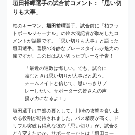
垣田裕暉選手の試合前コメント：「思い切
りも大事」
柏のキーマン、
垣田裕暉
選手。試合前に「柏フッ
トボールジャーナル」の鈴木潤記者が取材したコ
メントが話題です。「思い切りも大事」と語った
垣田選手。普段の冷静なプレースタイルが魅力の
彼ですが、この日は思い切ったプレーを予告！
「最近の連敗は悔しい。でも、試合に
臨むときは思い切りが大事だと思う。
チームメイトと信じて、思いっきりプ
レーしたい。サポーターの皆さんの声
援が力になるよ！」
垣田選手は中盤の要として、川崎の攻撃を食い止
める役割が期待されました。パス精度が高く、ド
リブル突破も得意な彼の「思い切り」が、試合を
どう変えたのか。サポーターからは「垣田コー