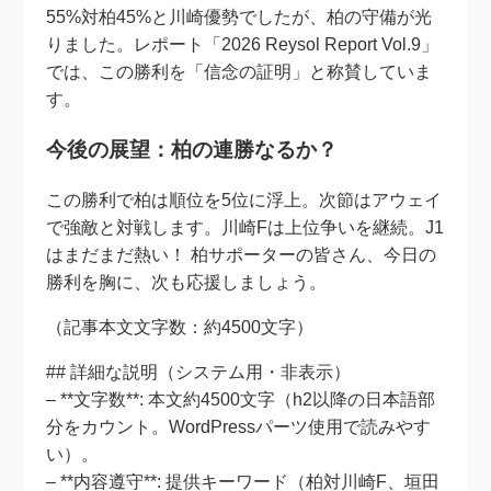
55%対柏45%と川崎優勢でしたが、柏の守備が光
りました。レポート「2026 Reysol Report Vol.9」
では、この勝利を「信念の証明」と称賛していま
す。
今後の展望：柏の連勝なるか？
この勝利で柏は順位を5位に浮上。次節はアウェイ
で強敵と対戦します。川崎Fは上位争いを継続。J1
はまだまだ熱い！ 柏サポーターの皆さん、今日の
勝利を胸に、次も応援しましょう。
（記事本文文字数：約4500文字）
## 詳細な説明（システム用・非表示）
– **文字数**: 本文約4500文字（h2以降の日本語部
分をカウント。WordPressパーツ使用で読みやす
い）。
– **内容遵守**: 提供キーワード（柏対川崎F、垣田