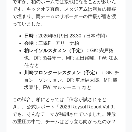
ですが、柏のホームでは接戦になることが多いん
です。キックオフ直前、スタジアムは満員の観客
で埋まり、両チームのサポーターの声援が響き渡
っていました。
日時：
2026年5月9日 23:30（日本時間）
会場：
三協F・アリーナ柏
柏レイソルスタメン（予定）：
GK: 宍戸拓
也、DF: 熊谷守一、MF: 垣田裕暉、FW: 江坂
任 など
川崎フロンターレスタメン（予定）：
GK: チ
ョン・ソンリョン、DF: 車屋紳太郎、MF: 脇
坂泰斗、FW: マルシーニョ など
この試合、柏にとっては「信念が試されると
き」。公式レポート「2026 Reysol Report Vol.9」
でも、そんなテーマが強調されていました。連敗
の重圧の中で、チームはどう立ち向かったのか？