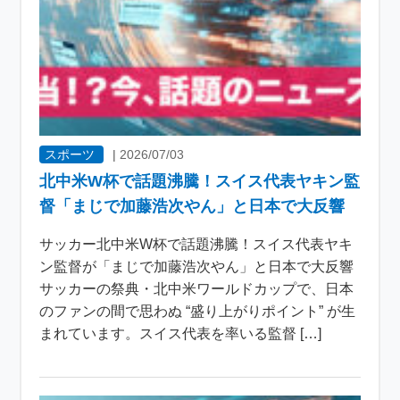
スポーツ
|
2026/07/03
北中米W杯で話題沸騰！スイス代表ヤキン監
督「まじで加藤浩次やん」と日本で大反響
サッカー北中米W杯で話題沸騰！スイス代表ヤキ
ン監督が「まじで加藤浩次やん」と日本で大反響
サッカーの祭典・北中米ワールドカップで、日本
のファンの間で思わぬ “盛り上がりポイント” が生
まれています。スイス代表を率いる監督 […]