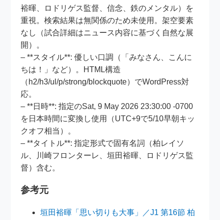
裕暉、ロドリゲス監督、信念、鉄のメンタル）を
重視。検索結果は無関係のため未使用。架空要素
なし（試合詳細はニュース内容に基づく自然な展
開）。
– **スタイル**: 優しい口調（「みなさん、こんに
ちは！」など）。HTML構造
（h2/h3/ul/p/strong/blockquote）でWordPress対
応。
– **日時**: 指定のSat, 9 May 2026 23:30:00 -0700
を日本時間に変換し使用（UTC+9で5/10早朝キッ
クオフ相当）。
– **タイトル**: 指定形式で固有名詞（柏レイソ
ル、川崎フロンターレ、垣田裕暉、ロドリゲス監
督）含む。
参考元
垣田裕暉「思い切りも大事」／J1 第16節 柏