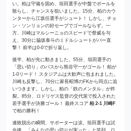
い。柏は守備を固め、垣田選手が中盤でボールを
散らし、チャンスを狙いました。15分、柏のカウ
ンターから江坂任選手がシュート！ しかし、チョ
ン・ソンリョンの好セーブでゴールならず。一
方、川崎はマルシーニョのスピードで脅威を与
え、30分に脇坂泰斗のミドルシュートがバー直
撃！ 前半は0-0で折り返し。
後半、柏が先に動きました。55分、垣田選手の
「思い切り」のパスから熊谷守一がゴール！ 柏が
1-0リード！ スタジアムは大歓声に包まれました。
川崎も反撃し、70分に家長昭博のFKから同点に追
いつきます。しかし、柏の「鉄のメンタル」が炸
裂。85分、ロドリゲス監督の交代策で投入された
若手選手が決勝ゴール！ 最終スコア
柏 2-1 川崎F
で柏の勝利！
連敗脱出の瞬間、サポーターは涙。垣田選手は試
合後、「みんなの思い切りが実った」と笑顔。ロ