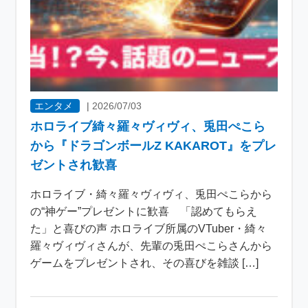
エンタメ
|
2026/07/03
ホロライブ綺々羅々ヴィヴィ、兎田ぺこら
から『ドラゴンボールZ KAKAROT』をプレ
ゼントされ歓喜
ホロライブ・綺々羅々ヴィヴィ、兎田ぺこらから
の“神ゲー”プレゼントに歓喜 「認めてもらえ
た」と喜びの声 ホロライブ所属のVTuber・綺々
羅々ヴィヴィさんが、先輩の兎田ぺこらさんから
ゲームをプレゼントされ、その喜びを雑談 […]