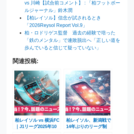
vs 川崎【試合前コメント】 : 「柏フットボー
ルジャーナル」鈴木潤
【柏レイソル】信念が試されるとき
「2026Reysol Report Vol.9」
柏・ロドリゲス監督 過去の経験で培った
「鉄のメンタル」で連敗脱出へ「正しい道を
歩んでいると信じて疑っていない」
関連投稿:
柏レイソル vs 横浜FC
柏レイソル、新潟戦で
｜J1リーグ2025年10
14年ぶりのリーグ制
月25日 試合情報・注
覇へ挑む 逆転優勝の