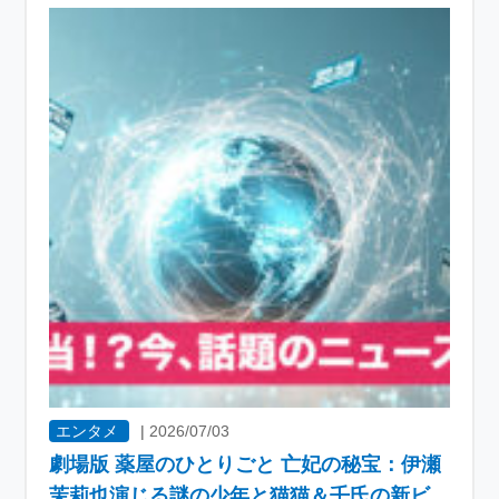
エンタメ
|
2026/07/03
劇場版 薬屋のひとりごと 亡妃の秘宝：伊瀬
茉莉也演じる謎の少年と猫猫＆壬氏の新ビ