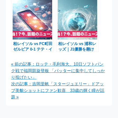
目選手・観戦ガイド
条件は？
柏レイソル vs FC町田
柏レイソル vs 浦和レ
ゼルビア 0-1 テテ・イ
ッズ｜J1優勝を懸け
ェンギの決勝ゴールで
た大一番の見どころと
町田勝利！明治安田
スタジアムイベント
« 前の記事：ロッテ・毛利海大、10日ソフトバン
J1百年構想リーグ第6
【2025年8月22日】
ク戦で福岡凱旋登板 「バッターに集中してしっか
節
り投げたい」
次の記事：吉岡里帆「スタージュエリー」ドアッ
プ美貌ショットにファン歓喜 33歳の輝く瞳が話
題 »