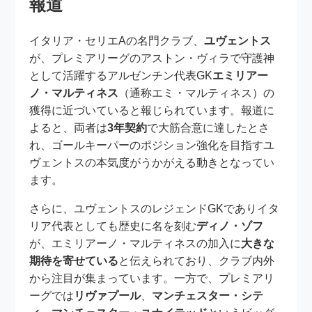
報道
イタリア・セリエAの名門クラブ、
ユヴェントス
が、プレミアリーグのアストン・ヴィラで守護神
として活躍するアルゼンチン代表GK
エミリアー
ノ・マルティネス
（通称エミ・マルティネス）の
獲得に近づいていると報じられています。報道に
よると、両者は
3年契約
で大筋合意に達したとさ
れ、ゴールキーパーのポジション強化を目指すユ
ヴェントスの本気度がうかがえる動きとなってい
ます。
さらに、ユヴェントスのレジェンドGKでありイタ
リア代表としても歴史に名を刻む
ディノ・ゾフ
が、エミリアーノ・マルティネスの加入に
大きな
期待を寄せている
と伝えられており、クラブ内外
から注目が集まっています。一方で、プレミアリ
ーグでは
リヴァプール
、
マンチェスター・シテ