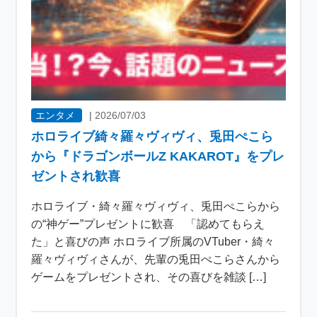
エンタメ
|
2026/07/03
ホロライブ綺々羅々ヴィヴィ、兎田ぺこら
から『ドラゴンボールZ KAKAROT』をプレ
ゼントされ歓喜
ホロライブ・綺々羅々ヴィヴィ、兎田ぺこらから
の“神ゲー”プレゼントに歓喜 「認めてもらえ
た」と喜びの声 ホロライブ所属のVTuber・綺々
羅々ヴィヴィさんが、先輩の兎田ぺこらさんから
ゲームをプレゼントされ、その喜びを雑談 […]