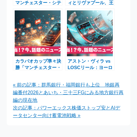
マンチェスター・シテ
ィとリヴァプール、王
ィ – プレミアリーグ
者の苦戦とプレミアリ
2025第9節プレビュー
ーグ新時代の混戦
カラバオカップ準々決
アストン・ヴィラ vs
勝「マンチェスター・
LOSCリール：ヨーロ
シティ対ブレントフォ
ッパリーグ準々決勝進
ード」放送・配信ガイ
出の快挙
« 前の記事：群馬銀行・福岡銀行も上位 地銀再
ドと試合の見どころ
編番付2026とあいち・三十三FGにみる地方銀行再
編の現在地
次の記事：パワーエックス株価ストップ安とAIデ
ータセンター向け蓄電池戦略 »