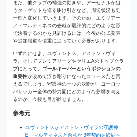
また、他クラブの補強の動きや、アーセナルが狙
うターゲットを巡る駆け引きなど、周辺状況も刻
一刻と変化していきます。そのため、エミリアー
ノ・マルティネスの去就が最終的にどのような形
で決着するのかを見届けるには、今後の公式発表
や追加報道を慎重に追っていく必要があります。
いずれにせよ、ユヴェントス、アストン・ヴィ
ラ、そしてプレミアリーグやセリエAのトップクラ
ブにとって、
ゴールキーパーというポジションの
重要性
が改めて浮き彫りになったニュースだと言
えるでしょう。守護神の一つの決断が、ヨーロッ
パサッカー全体の勢力図にどのような影響を与え
るのか、今後も目が離せません。
参考元
ユヴェントスがアストン・ヴィラの守護神
E・マルティネスと合意か 3年契約を締結へ