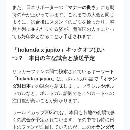
また、日本サポーターの「
マナーの良さ
」にも期
待の声が上がっています。これまでの大会と同じ
ように、試合後にスタンドのゴミを拾ったり、整
然と列に並んだりする姿が、開催国の人々にとっ
ても好印象となることが予想されます。
「holanda x japão」キックオフはい
つ？ 本日の主な試合と放送予定
サッカーファンの間で検索されているキーワード
「holanda x japão」
は、ポルトガル語で
「オラン
ダ対日本」
の試合を意味します。ブラジルやポル
トガルなど、ポルトガル語圏でもこのカードへの
注目度が高いことが分かります。
ワールドカップ2026では、本日も各地の会場で多
くの試合が予定されています。その中でも特に日
本のファンが注目しているのが、この
オランダ代