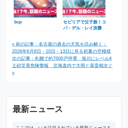
bcp
セビリアで父子旅！コ
パ・デル・レイ決勝
アトレティコ・マドリ
ード vs レアル・ソシ
« 前の記事：名古屋の過去の天気を読み解く：
エダ
2026年6月8日・10日・13日に見る初夏の空模様
次の記事：札幌で約7000戸停電 旭川にレベル4
土砂災害危険警報 北海道内で大雨と落雷相次ぐ
»
最新ニュース
ここでは、いま注目されている最新ニュースを