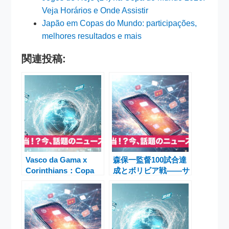
Veja Horários e Onde Assistir
Japão em Copas do Mundo: participações,
melhores resultados e mais
関連投稿:
Vasco da Gama x
森保一監督100試合達
Corinthians：Copa
成とボリビア戦――サ
do Brasil 2025決勝、
ッカー日本代表・国立
Maracanãでテトラ争
競技場決戦の舞台裏
い