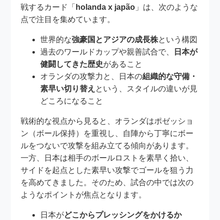
戦するカード「
holanda x japão
」は、次のような
点で注目を集めています。
世界的な
強豪国とアジアの成長株
という構図
過去のワールドカップや親善試合で、
日本が
健闘してきた歴史
があること
オランダの攻撃力と、日本の
組織的な守備・
素早い切り替え
という、スタイルの違いが見
どころになること
戦術的な視点から見ると、オランダはポゼッショ
ン（ボール保持）を重視し、自陣から丁寧にボー
ルをつないで攻撃を組み立てる傾向があります。
一方、日本は相手のボールロストを素早く拾い、
サイドを起点とした素早い攻撃でゴールを狙う力
を高めてきました。そのため、試合の中では次の
ようなポイントが焦点となります。
日本が
どこからプレッシングをかけるか