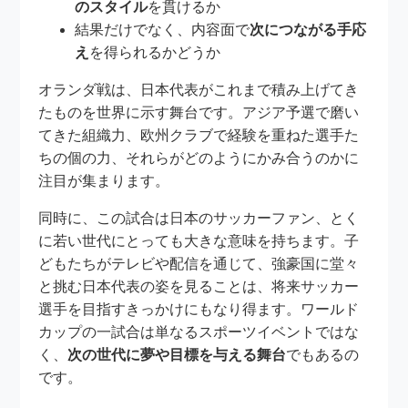
のスタイル
を貫けるか
結果だけでなく、内容面で
次につながる手応
え
を得られるかどうか
オランダ戦は、日本代表がこれまで積み上げてき
たものを世界に示す舞台です。アジア予選で磨い
てきた組織力、欧州クラブで経験を重ねた選手た
ちの個の力、それらがどのようにかみ合うのかに
注目が集まります。
同時に、この試合は日本のサッカーファン、とく
に若い世代にとっても大きな意味を持ちます。子
どもたちがテレビや配信を通じて、強豪国に堂々
と挑む日本代表の姿を見ることは、将来サッカー
選手を目指すきっかけにもなり得ます。ワールド
カップの一試合は単なるスポーツイベントではな
く、
次の世代に夢や目標を与える舞台
でもあるの
です。