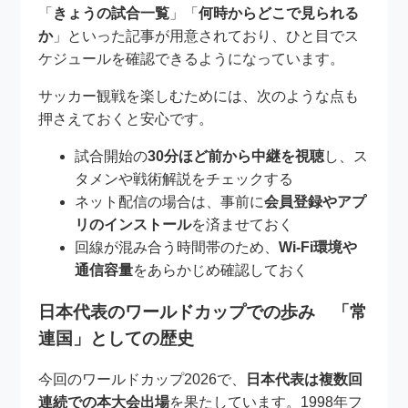
「
きょうの試合一覧
」「
何時からどこで見られる
か
」といった記事が用意されており、ひと目でス
ケジュールを確認できるようになっています。
サッカー観戦を楽しむためには、次のような点も
押さえておくと安心です。
試合開始の
30分ほど前から中継を視聴
し、ス
タメンや戦術解説をチェックする
ネット配信の場合は、事前に
会員登録やアプ
リのインストール
を済ませておく
回線が混み合う時間帯のため、
Wi-Fi環境や
通信容量
をあらかじめ確認しておく
日本代表のワールドカップでの歩み 「常
連国」としての歴史
今回のワールドカップ2026で、
日本代表は複数回
連続での本大会出場
を果たしています。1998年フ