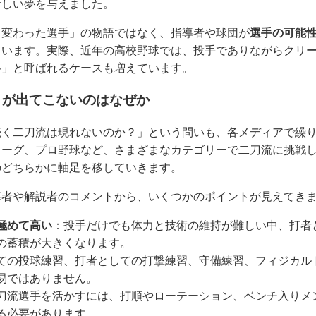
新しい夢を与えました。
「変わった選手」の物語ではなく、指導者や球団が
選手の可能
ています。実際、近年の高校野球では、投手でありながらクリ
谷」と呼ばれるケースも増えています。
」が出てこないのはなぜか
続く二刀流は現れないのか？」という問いも、各メディアで繰
リーグ、プロ野球など、さまざまなカテゴリーで二刀流に挑戦
のどちらかに軸足を移していきます。
導者や解説者のコメントから、いくつかのポイントが見えてき
極めて高い
：投手だけでも体力と技術の維持が難しい中、打者
の蓄積が大きくなります。
ての投球練習、打者としての打撃練習、守備練習、フィジカル
易ではありません。
刀流選手を活かすには、打順やローテーション、ベンチ入りメ
る必要があります。