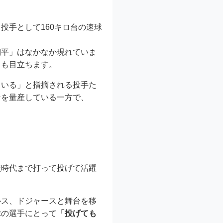
。投手として160キロ台の速球
翔平」はなかなか現れていま
スも目立ちます。
ている」と指摘される投手た
ンを量産している一方で、
。
校時代まで打って投げて活躍
ルス、ドジャースと舞台を移
球の選手にとって
「投げても