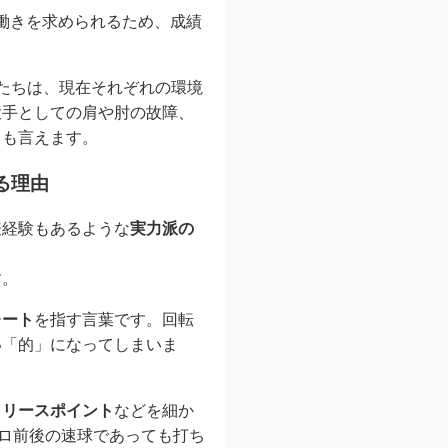
働きを求められるため、成績
たちは、現在それぞれの環境
投手としての肩や肘の故障、
とも言えます。
る理由
表経験もあるような
実力派の
す。
レート
を指す言葉です。回転
い「的」になってしまいま
リリースポイント
などを細か
キロ前後の速球であっても打ち