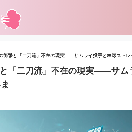
の衝撃と「二刀流」不在の現実――サムライ投手と棒球ストレ
と「二刀流」不在の現実――サム
いま