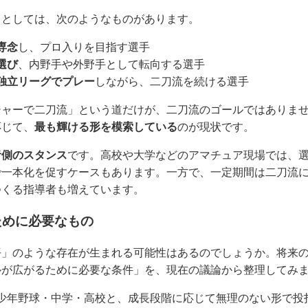
向としては、次のようなものがあります。
専念
し、プロ入りを目指す選手
選び
、内野手や外野手として転向する選手
独立リーグでプレー
しながら、二刀流を続ける選手
ジャーで二刀流」という道だけが、二刀流のゴールではありま
応じて、
最も輝ける形を模索している
のが現状です。
者側のスタンス
です。高校や大学などのアマチュア現場では、
で一本化を促すケースもあります。一方で、一定期間は二刀流
つくる指導者も増えています。
ために必要なもの
平」のような存在が生まれる可能性はあるのでしょうか。将来
ルが広がるために必要な条件」を、現在の議論から整理してみ
少年野球・中学・高校と、成長段階に応じて無理のない形で投