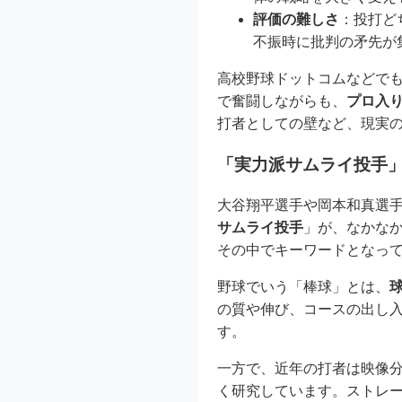
評価の難しさ
：投打ど
不振時に批判の矛先が
高校野球ドットコムなどで
で奮闘しながらも、
プロ入
打者としての壁など、現実
「実力派サムライ投手
大谷翔平選手や岡本和真選
サムライ投手
」が、なかな
その中でキーワードとなっ
野球でいう「棒球」とは、
の質や伸び、コースの出し
す。
一方で、近年の打者は映像
く研究しています。ストレー