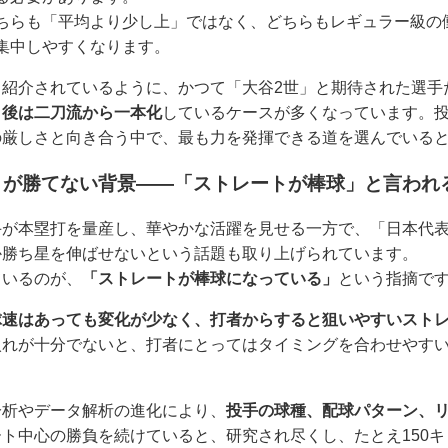
ちらも「平均より少し上」ではなく、どちらもレギュラー級の
集中しやすくなります。
も紹介されているように、かつて「大谷2世」と期待された選手
り後は二刀流から一本化
しているケースが多くなっています。
の厳しさと向き合う中で、最も力を発揮できる道を選んでいる
」が勝てない背景――「ストレートが棒球」と言われ
手が本塁打を量産し、華やかな活躍を見せる一方で、「日本代
か勝ち星を伸ばせないという話題も取り上げられています。
ているのが、
「ストレートが棒球になっている」
という指摘で
球速はあっても変化が少なく、打者からすると狙いやすいスト
入れが十分でないと、打者にとってはタイミングを合わせやす
分析やデータ解析の進化により、
投手の球種、配球パターン、
ト中心の勝負を続けていると、研究され尽くし、たとえ150