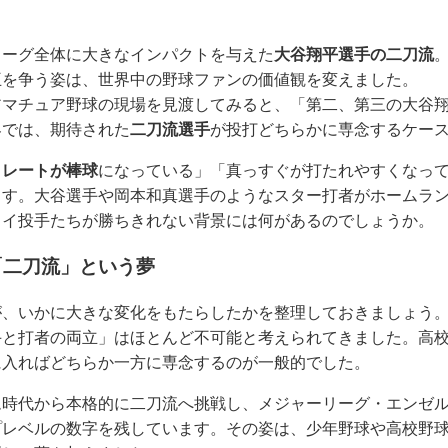
リーグ全体に大きなインパクトを与えた
大谷翔平選手の二刀流
王を争う姿は、世界中の野球ファンの価値観を変えました。
アマチュア野球の現場を見渡してみると、「第二、第三の大谷
界では、期待された
二刀流選手
が投打どちらかに専念するケー
トレートが棒球
になっている」「真っすぐが打たれやすくなっ
ます。大谷選手や岡本和真選手のようなスター打者がホームラ
ライ投手たちが勝ちきれない背景には何があるのでしょうか。
「二刀流」という夢
が、いかに大きな変化をもたらしたかを整理しておきましょう
手と打者の両立」はほとんど不可能と考えられてきました。高
に入ればどちらか一方に専念するのが一般的でした。
ム時代から本格的に二刀流へ挑戦し、メジャーリーグ・エンゼ
プレベルの数字を残しています。その姿は、少年野球や高校野