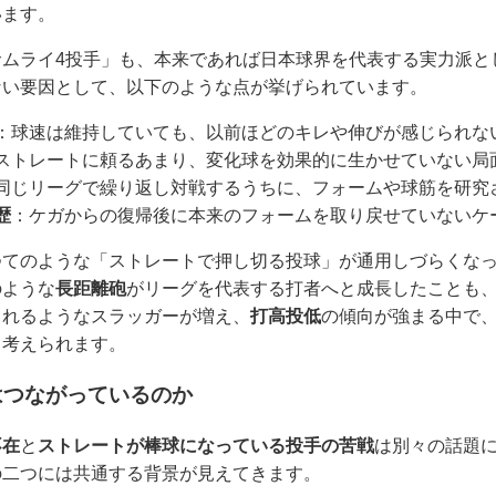
います。
サムライ4投手」も、本来であれば日本球界を代表する実力派と
ない要因として、以下のような点が挙げられています。
：球速は維持していても、以前ほどのキレや伸びが感じられな
ストレートに頼るあまり、変化球を効果的に生かせていない局
同じリーグで繰り返し対戦するうちに、フォームや球筋を研究
歴
：ケガからの復帰後に本来のフォームを取り戻せていないケ
つてのような「ストレートで押し切る投球」が通用しづらくな
のような
長距離砲
がリーグを代表する打者へと成長したことも
されるようなスラッガーが増え、
打高投低
の傾向が強まる中で
と考えられます。
はつながっているのか
不在
と
ストレートが棒球になっている投手の苦戦
は別々の話題
の二つには共通する背景が見えてきます。