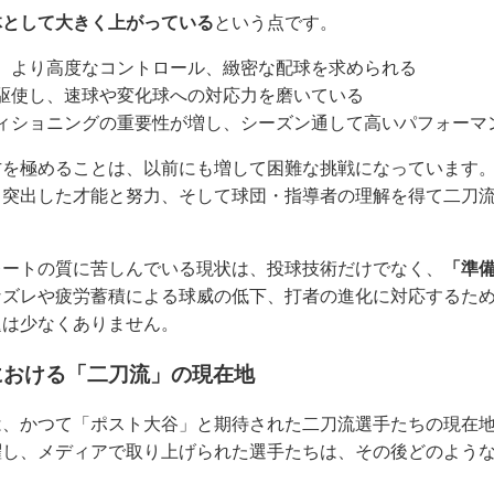
体として大きく上がっている
という点です。
、より高度なコントロール、緻密な配球を求められる
駆使し、速球や変化球への対応力を磨いている
ィショニングの重要性が増し、シーズン通して高いパフォーマ
方を極めることは、以前にも増して困難な挑戦になっています
も突出した才能と努力、そして球団・指導者の理解を得て二刀
レートの質に苦しんでいる現状は、投球技術だけでなく、
「準
なズレや疲労蓄積による球威の低下、打者の進化に対応するた
題は少なくありません。
における「二刀流」の現在地
は、かつて「ポスト大谷」と期待された二刀流選手たちの現在
躍し、メディアで取り上げられた選手たちは、その後どのよう